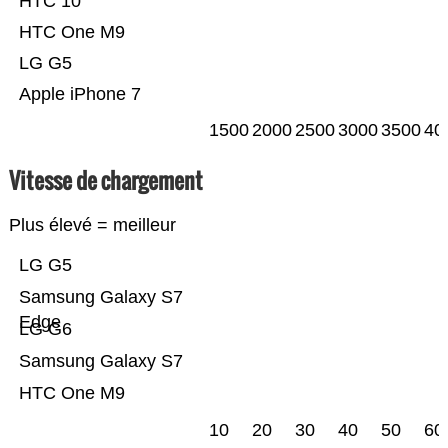
HTC 10
HTC One M9
LG G5
Apple iPhone 7
1500
2000
2500
3000
3500
40
Vitesse de chargement
Plus élevé = meilleur
LG G5
Samsung Galaxy S7
Edge
LG G6
Samsung Galaxy S7
HTC One M9
10
20
30
40
50
60