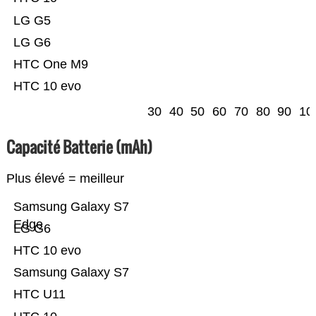
LG G5
LG G6
HTC One M9
HTC 10 evo
30
40
50
60
70
80
90
10
Capacité Batterie (mAh)
Plus élevé = meilleur
Samsung Galaxy S7
Edge
LG G6
HTC 10 evo
Samsung Galaxy S7
HTC U11