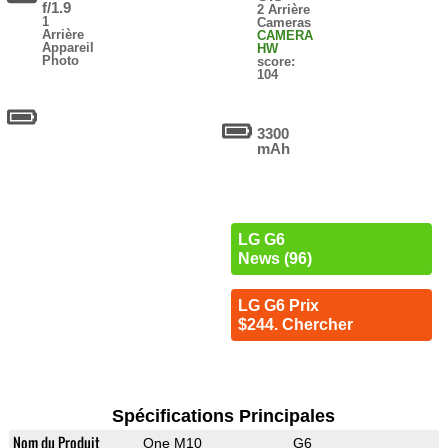
f/1.9
2 Arrière
1
Cameras
Arrière
CAMERA
Appareil
HW
Photo
score:
104
3300
mAh
LG G6
News (96)
LG G6 Prix
$244. Chercher
Spécifications Principales
Nom du Produit
One M10
G6