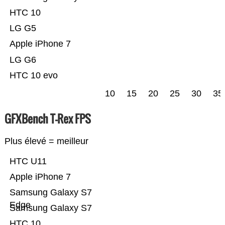
HTC 10
LG G5
Apple iPhone 7
LG G6
HTC 10 evo
10
15
20
25
30
35
GFXBench T-Rex FPS
Plus élevé = meilleur
HTC U11
Apple iPhone 7
Samsung Galaxy S7
Edge
Samsung Galaxy S7
HTC 10