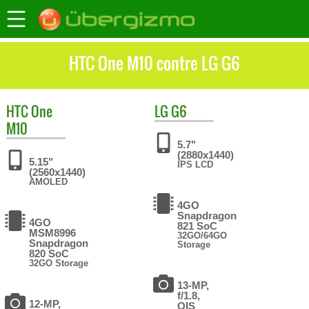
HTC One M10 contre LG G6
HTC
One
LG
G6
M10
5.7"
(2880x1440)
5.15"
IPS LCD
(2560x1440)
AMOLED
4GO
Snapdragon
4GO
821 SoC
MSM8996
32GO/64GO
Snapdragon
Storage
820 SoC
32GO Storage
13-MP,
f/1.8,
12-MP,
OIS