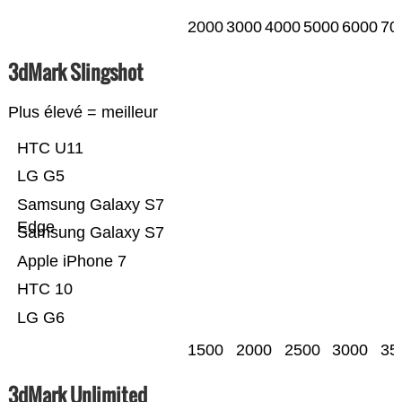
2000
3000
4000
5000
6000
70
3dMark Slingshot
Plus élevé = meilleur
HTC U11
LG G5
Samsung Galaxy S7
Edge
Samsung Galaxy S7
Apple iPhone 7
HTC 10
LG G6
1500
2000
2500
3000
35
3dMark Unlimited