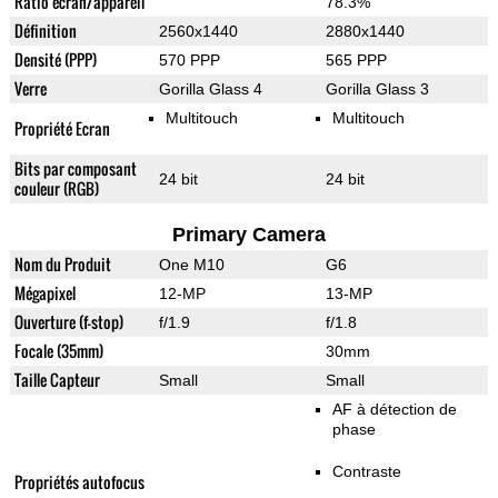
Ratio écran/appareil
78.3%
Définition
2560x1440
2880x1440
Densité (PPP)
570 PPP
565 PPP
Verre
Gorilla Glass 4
Gorilla Glass 3
Multitouch
Multitouch
Propriété Ecran
Bits par composant
24 bit
24 bit
couleur (RGB)
Primary Camera
Nom du Produit
One M10
G6
Mégapixel
12-MP
13-MP
Ouverture (f-stop)
f/1.9
f/1.8
Focale (35mm)
30mm
Taille Capteur
Small
Small
AF à détection de
phase
Contraste
Propriétés autofocus