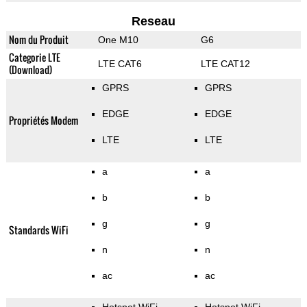
Reseau
Nom du Produit
One M10
G6
Categorie LTE
LTE CAT6
LTE CAT12
(Download)
GPRS
GPRS
EDGE
EDGE
Propriétés Modem
LTE
LTE
a
a
b
b
g
g
Standards WiFi
n
n
ac
ac