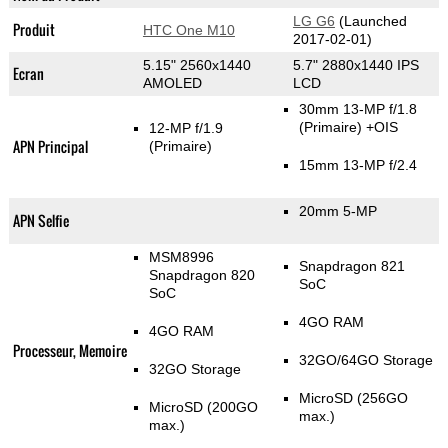
LG G6
(Launched
Produit
HTC One M10
2017-02-01)
5.15" 2560x1440
5.7" 2880x1440 IPS
Ecran
AMOLED
LCD
30mm 13-MP f/1.8
(Primaire)
+OIS
12-MP f/1.9
APN Principal
(Primaire)
15mm 13-MP f/2.4
20mm 5-MP
APN Selfie
MSM8996
Snapdragon 821
Snapdragon 820
SoC
SoC
4GO RAM
4GO RAM
Processeur, Memoire
32GO/64GO Storage
32GO Storage
MicroSD (256GO
MicroSD (200GO
max.)
max.)