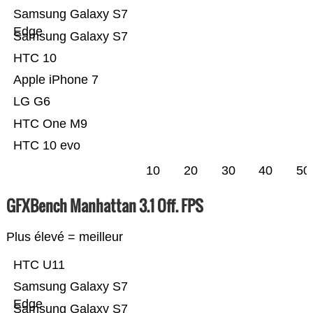
Samsung Galaxy S7
Edge
Samsung Galaxy S7
HTC 10
Apple iPhone 7
LG G6
HTC One M9
HTC 10 evo
10
20
30
40
50
GFXBench Manhattan 3.1 Off. FPS
Plus élevé = meilleur
HTC U11
Samsung Galaxy S7
Edge
Samsung Galaxy S7