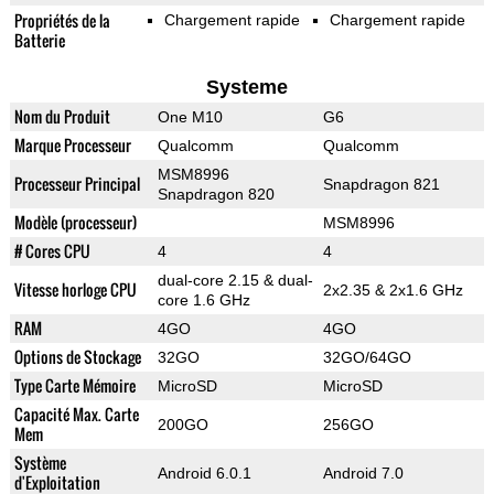
Propriétés de la
Chargement rapide
Chargement rapide
Batterie
Systeme
Nom du Produit
One M10
G6
Marque Processeur
Qualcomm
Qualcomm
MSM8996
Processeur Principal
Snapdragon 821
Snapdragon 820
Modèle (processeur)
MSM8996
# Cores CPU
4
4
dual-core 2.15 & dual-
Vitesse horloge CPU
2x2.35 & 2x1.6 GHz
core 1.6 GHz
RAM
4GO
4GO
Options de Stockage
32GO
32GO/64GO
Type Carte Mémoire
MicroSD
MicroSD
Capacité Max. Carte
200GO
256GO
Mem
Système
Android 6.0.1
Android 7.0
d'Exploitation