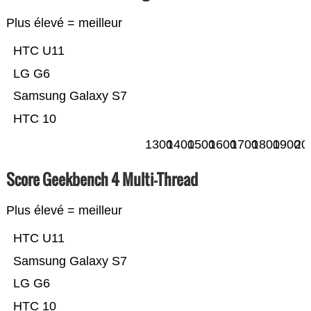
Plus élevé = meilleur
HTC U11
LG G6
Samsung Galaxy S7
HTC 10
1300
1400
1500
1600
1700
1800
1900
20
Score Geekbench 4 Multi-Thread
Plus élevé = meilleur
HTC U11
Samsung Galaxy S7
LG G6
HTC 10