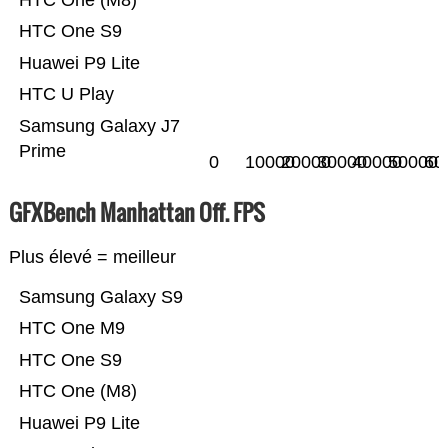
HTC One (M8)
HTC One S9
Huawei P9 Lite
HTC U Play
Samsung Galaxy J7
Prime
0
10000
20000
30000
40000
50000
60
GFXBench Manhattan Off. FPS
Plus élevé = meilleur
Samsung Galaxy S9
HTC One M9
HTC One S9
HTC One (M8)
Huawei P9 Lite