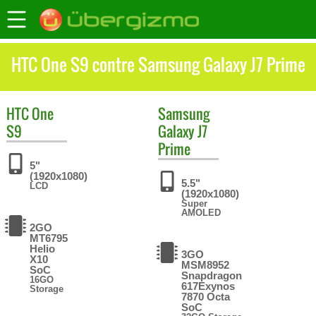
HTC One S9 contre Samsung Galaxy J7 Prime
HTC
One
Samsung
S9
Galaxy J7
Prime
5"
(1920x1080)
5.5"
LCD
(1920x1080)
Super
AMOLED
2GO
MT6795
Helio
3GO
X10
MSM8952
SoC
Snapdragon
16GO
617Exynos
Storage
7870 Octa
SoC