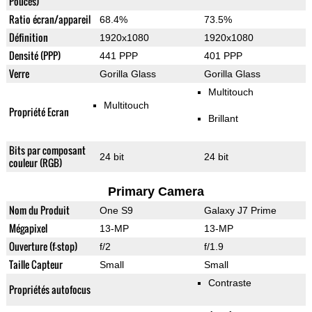
Pouces)
Ratio écran/appareil
68.4%
73.5%
Définition
1920x1080
1920x1080
Densité (PPP)
441 PPP
401 PPP
Verre
Gorilla Glass
Gorilla Glass
Multitouch
Multitouch
Propriété Ecran
Brillant
Bits par composant
24 bit
24 bit
couleur (RGB)
Primary Camera
Nom du Produit
One S9
Galaxy J7 Prime
Mégapixel
13-MP
13-MP
Ouverture (f-stop)
f/2
f/1.9
Taille Capteur
Small
Small
Contraste
Propriétés autofocus