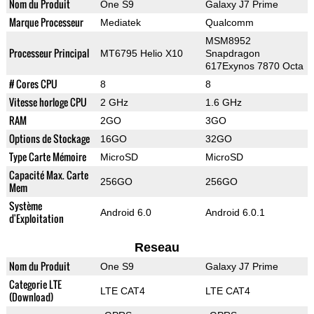
Nom du Produit
One S9
Galaxy J7 Prime
Marque Processeur
Mediatek
Qualcomm
MSM8952
Processeur Principal
MT6795 Helio X10
Snapdragon
617Exynos 7870 Octa
# Cores CPU
8
8
Vitesse horloge CPU
2 GHz
1.6 GHz
RAM
2GO
3GO
Options de Stockage
16GO
32GO
Type Carte Mémoire
MicroSD
MicroSD
Capacité Max. Carte
256GO
256GO
Mem
Système
Android 6.0
Android 6.0.1
d'Exploitation
Reseau
Nom du Produit
One S9
Galaxy J7 Prime
Categorie LTE
LTE CAT4
LTE CAT4
(Download)