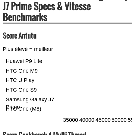
J7 Prime Specs & Vitesse
Benchmarks
Score Antutu
Plus élevé = meilleur
Huawei P9 Lite
HTC One M9
HTC U Play
HTC One S9
Samsung Galaxy J7
Prime
HTC One (M8)
35000
40000
45000
50000
55