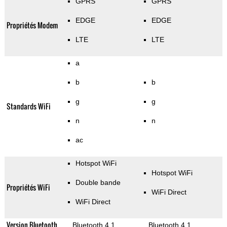
GPRS
GPRS
EDGE
EDGE
Propriétés Modem
LTE
LTE
a
b
b
g
g
Standards WiFi
n
n
ac
Hotspot WiFi
Hotspot WiFi
Double bande
Propriétés WiFi
WiFi Direct
WiFi Direct
Version Bluetooth
Bluetooth 4.1
Bluetooth 4.1