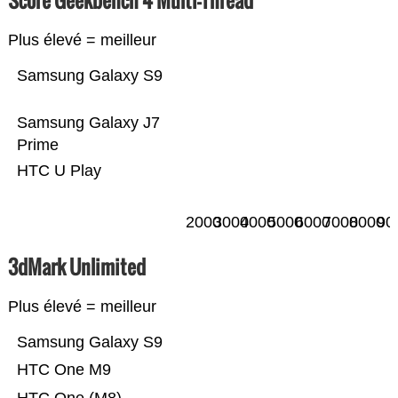
Score Geekbench 4 Multi-Thread
Plus élevé = meilleur
Samsung Galaxy S9
Samsung Galaxy J7
Prime
HTC U Play
2000
3000
4000
5000
6000
7000
8000
90
3dMark Unlimited
Plus élevé = meilleur
Samsung Galaxy S9
HTC One M9