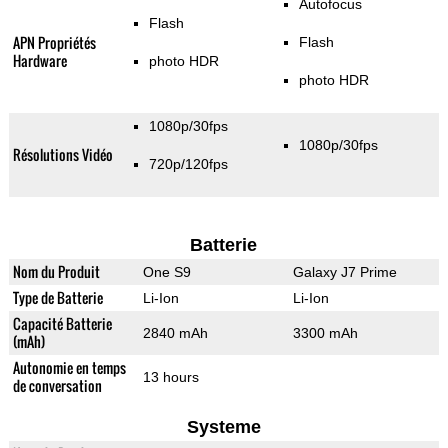
Autofocus
Flash
APN Propriétés
Flash
Hardware
photo HDR
photo HDR
1080p/30fps
1080p/30fps
Résolutions Vidéo
720p/120fps
Batterie
Nom du Produit
One S9
Galaxy J7 Prime
Type de Batterie
Li-Ion
Li-Ion
Capacité Batterie
2840 mAh
3300 mAh
(mAh)
Autonomie en temps
13 hours
de conversation
Systeme