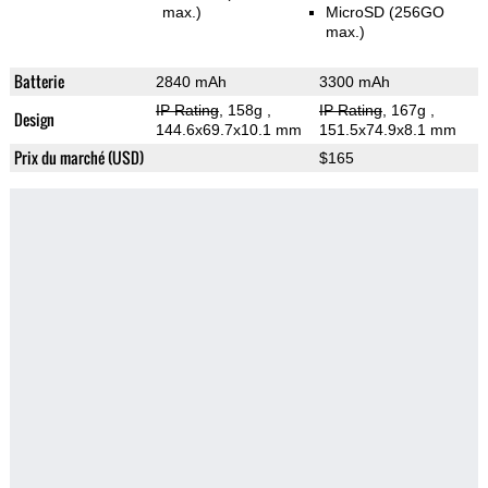
max.)
MicroSD (256GO
max.)
Batterie
2840 mAh
3300 mAh
IP Rating
, 158g
,
IP Rating
, 167g
,
Design
144.6x69.7x10.1 mm
151.5x74.9x8.1 mm
Prix du marché (USD)
$165