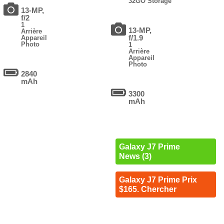
32GO Storage
13-MP,
f/2
1
13-MP,
Arrière
f/1.9
Appareil
Photo
1
Arrière
Appareil
Photo
2840
mAh
3300
mAh
Galaxy J7 Prime
News (3)
Galaxy J7 Prime Prix
$165. Chercher