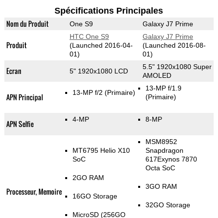
Spécifications Principales
Nom du Produit
One S9
Galaxy J7 Prime
HTC One S9
Galaxy J7 Prime
Produit
(Launched 2016-04-
(Launched 2016-08-
01)
01)
5.5" 1920x1080 Super
Ecran
5" 1920x1080 LCD
AMOLED
13-MP f/1.9
13-MP f/2
(Primaire)
APN Principal
(Primaire)
4-MP
8-MP
APN Selfie
MSM8952
MT6795 Helio X10
Snapdragon
SoC
617Exynos 7870
Octa SoC
2GO RAM
3GO RAM
Processeur, Memoire
16GO Storage
32GO Storage
MicroSD (256GO