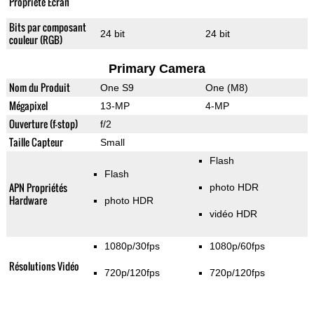
Propriété Ecran
Bits par composant
24 bit
24 bit
couleur (RGB)
Primary Camera
Nom du Produit
One S9
One (M8)
Mégapixel
13-MP
4-MP
Ouverture (f-stop)
f/2
Taille Capteur
Small
Flash
Flash
APN Propriétés
photo HDR
Hardware
photo HDR
vidéo HDR
1080p/30fps
1080p/60fps
Résolutions Vidéo
720p/120fps
720p/120fps