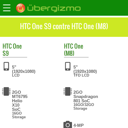
HTC One S9 contre HTC One (M8)
HTC
One
HTC
One
S9
(M8)
5"
5"
(1920x1080)
(1920x1080)
LCD
TFD LCD
2GO
2GO
MT6795
Snapdragon
Helio
801 SoC
X10
16GO/32GO
Storage
SoC
16GO
Storage
4-MP