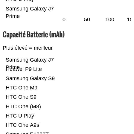
Samsung Galaxy J7
Prime
0
50
100
15
Capacité Batterie (mAh)
Plus élevé = meilleur
Samsung Galaxy J7
Prime
Huawei P9 Lite
Samsung Galaxy S9
HTC One M9
HTC One S9
HTC One (M8)
HTC U Play
HTC One A9s