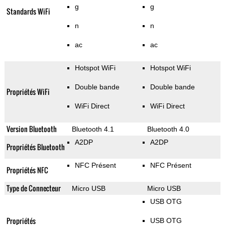
g
g
Standards WiFi
n
n
ac
ac
Hotspot WiFi
Hotspot WiFi
Double bande
Double bande
Propriétés WiFi
WiFi Direct
WiFi Direct
Version Bluetooth
Bluetooth 4.1
Bluetooth 4.0
A2DP
A2DP
Propriétés Bluetooth
NFC Présent
NFC Présent
Propriétés NFC
Type de Connecteur
Micro USB
Micro USB
USB OTG
Propriétés
USB OTG