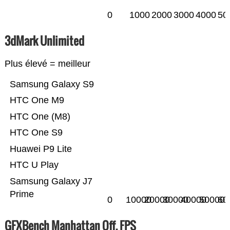
0
1000
2000
3000
4000
50
3dMark Unlimited
Plus élevé = meilleur
Samsung Galaxy S9
HTC One M9
HTC One (M8)
HTC One S9
Huawei P9 Lite
HTC U Play
Samsung Galaxy J7
Prime
0
10000
20000
30000
40000
50000
60
GFXBench Manhattan Off. FPS