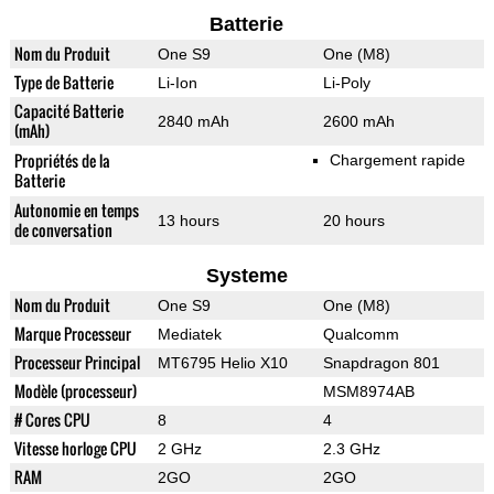
Batterie
Nom du Produit
One S9
One (M8)
Type de Batterie
Li-Ion
Li-Poly
Capacité Batterie
2840 mAh
2600 mAh
(mAh)
Propriétés de la
Chargement rapide
Batterie
Autonomie en temps
13 hours
20 hours
de conversation
Systeme
Nom du Produit
One S9
One (M8)
Marque Processeur
Mediatek
Qualcomm
Processeur Principal
MT6795 Helio X10
Snapdragon 801
Modèle (processeur)
MSM8974AB
# Cores CPU
8
4
Vitesse horloge CPU
2 GHz
2.3 GHz
RAM
2GO
2GO