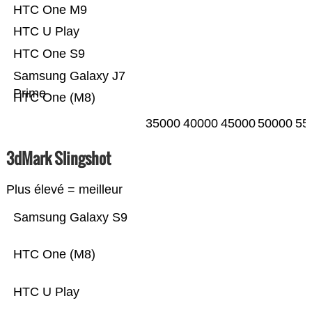
HTC One M9
HTC U Play
HTC One S9
Samsung Galaxy J7
Prime
HTC One (M8)
35000
40000
45000
50000
55
3dMark Slingshot
Plus élevé = meilleur
Samsung Galaxy S9
HTC One (M8)
HTC U Play