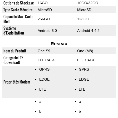
Options de Stockage
16GO
16GO/32GO
Type Carte Mémoire
MicroSD
MicroSD
Capacité Max. Carte
256GO
128GO
Mem
Système
Android 6.0
Android 4.4.2
d'Exploitation
Reseau
Nom du Produit
One S9
One (M8)
Categorie LTE
LTE CAT4
LTE CAT4
(Download)
GPRS
GPRS
EDGE
EDGE
Propriétés Modem
LTE
LTE
a
a
b
b