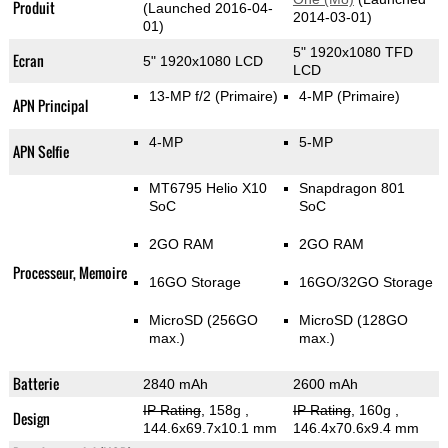
Produit
(Launched 2016-04-
2014-03-01)
01)
5" 1920x1080 TFD
Ecran
5" 1920x1080 LCD
LCD
13-MP f/2
(Primaire)
4-MP
(Primaire)
APN Principal
4-MP
5-MP
APN Selfie
MT6795 Helio X10
Snapdragon 801
SoC
SoC
2GO RAM
2GO RAM
Processeur, Memoire
16GO Storage
16GO/32GO Storage
MicroSD (256GO
MicroSD (128GO
max.)
max.)
Batterie
2840 mAh
2600 mAh
IP Rating
, 158g
,
IP Rating
, 160g
,
Design
144.6x69.7x10.1 mm
146.4x70.6x9.4 mm