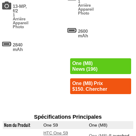
1
Arrière
13-MP,
Appareil
f/2
Photo
1
Arrière
Appareil
Photo
2600
mAh
2840
mAh
One (M8)
News (196)
One (M8) Prix
$150. Chercher
Spécifications Principales
Nom du Produit
One S9
One (M8)
HTC One S9
One (M8)
(Launched