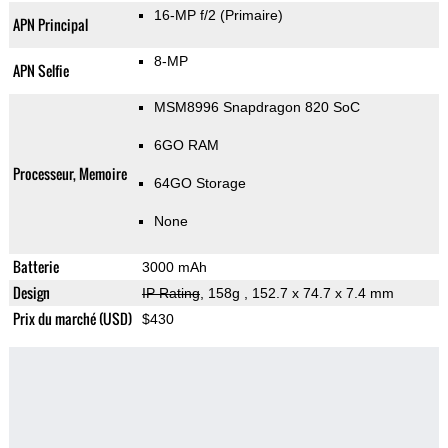
16-MP f/2
(Primaire)
APN Principal
8-MP
APN Selfie
MSM8996 Snapdragon 820 SoC
6GO RAM
Processeur, Memoire
64GO Storage
None
Batterie
3000 mAh
Design
IP Rating
, 158g
, 152.7 x 74.7 x 7.4 mm
Prix du marché (USD)
$430