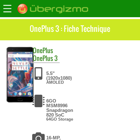
OnePlus 3 : Fiche Technique
OnePlus
OnePlus 3
5.5"
(1920x1080)
AMOLED
6GO
MSM8996
Snapdragon
820 SoC
64GO Storage
16-MP,