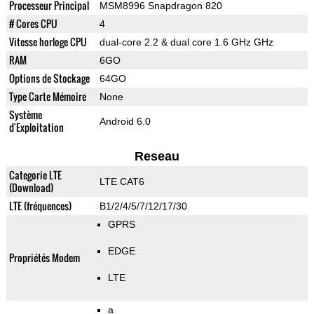
Processeur Principal
MSM8996 Snapdragon 820
# Cores CPU
4
Vitesse horloge CPU
dual-core 2.2 & dual core 1.6 GHz GHz
RAM
6GO
Options de Stockage
64GO
Type Carte Mémoire
None
Système
Android 6.0
d'Exploitation
Reseau
Categorie LTE
LTE CAT6
(Download)
LTE (fréquences)
B1/2/4/5/7/12/17/30
GPRS
EDGE
Propriétés Modem
LTE
a