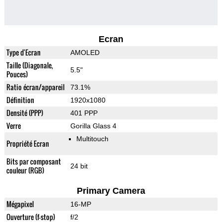
Ecran
Type d'Ecran
AMOLED
Taille (Diagonale,
5.5"
Pouces)
Ratio écran/appareil
73.1%
Définition
1920x1080
Densité (PPP)
401 PPP
Verre
Gorilla Glass 4
Multitouch
Propriété Ecran
Bits par composant
24 bit
couleur (RGB)
Primary Camera
Mégapixel
16-MP
Ouverture (f-stop)
f/2