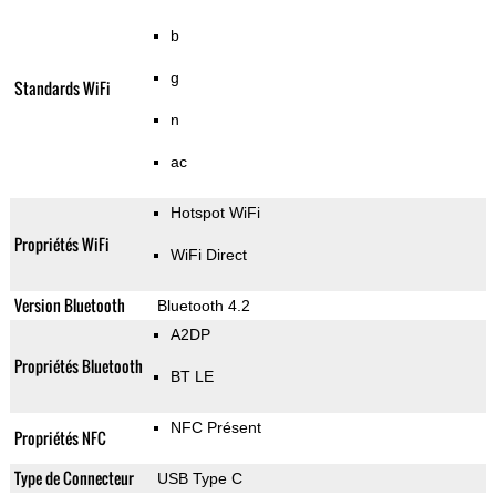
b
g
Standards WiFi
n
ac
Hotspot WiFi
Propriétés WiFi
WiFi Direct
Version Bluetooth
Bluetooth 4.2
A2DP
Propriétés Bluetooth
BT LE
NFC Présent
Propriétés NFC
Type de Connecteur
USB Type C