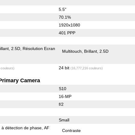
5.5"
70.1%
1920x1080
401 PPP
illant
2.5D
Résolution Ecran
Multitouch
Brillant
2.5D
24 bit
 couleurs)
(16,777,216 couleurs)
Primary Camera
S10
16-MP
f/2
Small
 à détection de phase
AF
Contraste