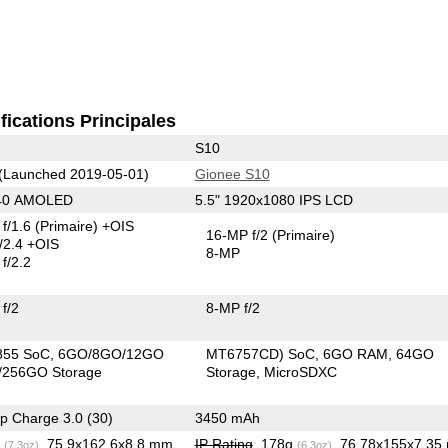
fications Principales
S10
(Launched 2019-05-01)
Gionee S10
440 AMOLED
5.5" 1920x1080 IPS LCD
f/1.6
(Primaire)
+OIS
16-MP f/2
(Primaire)
/2.4 +OIS
8-MP
f/2.2
f/2
8-MP f/2
855 SoC
6GO/8GO/12GO
MT6757CD) SoC
6GO RAM
64GO
256GO Storage
Storage
MicroSDXC
p Charge 3.0 (30)
3450 mAh
g
, 75.9x162.6x8.8 mm
IP Rating
, 178g
, 76.78x155x7.3
(7.3oz)
(6.3oz)