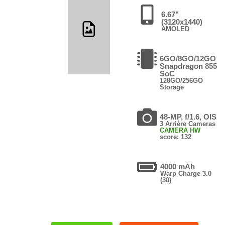
6.67"
(3120x1440)
AMOLED
6GO/8GO/12GO
Snapdragon 855
SoC
128GO/256GO
Storage
48-MP, f/1.6, OIS
3 Arrière Cameras
CAMERA HW
score: 132
4000 mAh
Warp Charge 3.0
(30)