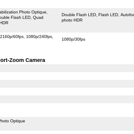
abilization Photo Optique
Double Flash LED
Flash LED
Autofo
ouble Flash LED
Quad
photo HDR
 HDR
2160p/60fps
1080p/240fps
1080p/30fps
ort-Zoom Camera
 Photo Optique