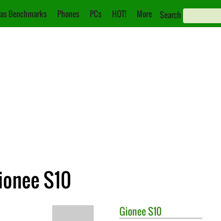
as Benchmarks
Phones
PCs
HOT!
More
Search
ionee S10
Gionee
S10