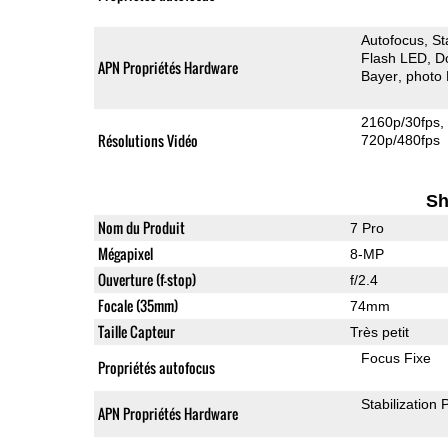
Autofocus
St
Flash LED
D
APN Propriétés Hardware
Bayer
photo
2160p/30fps
Résolutions Vidéo
720p/480fps
Sh
Nom du Produit
7 Pro
Mégapixel
8-MP
Ouverture (f-stop)
f/2.4
Focale (35mm)
74mm
Taille Capteur
Très petit
Focus Fixe
Propriétés autofocus
Stabilization
APN Propriétés Hardware