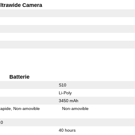
ltrawide Camera
Batterie
S10
Li-Poly
3450 mAh
rapide
Non-amovible
Non-amovible
.0
40 hours