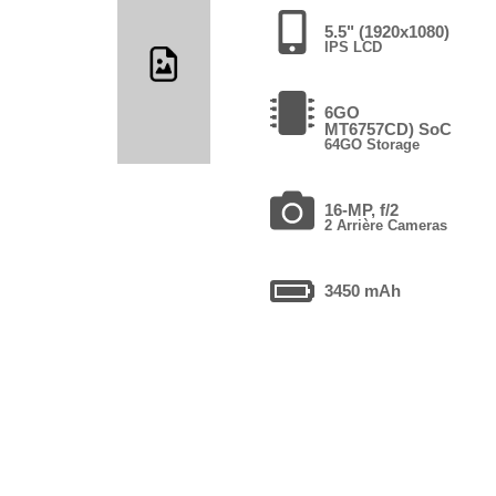
5.5" (1920x1080)
IPS LCD
6GO
MT6757CD) SoC
64GO Storage
16-MP, f/2
2 Arrière Cameras
3450 mAh