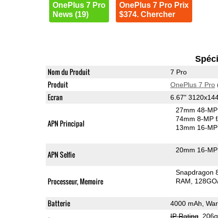
OnePlus 7 Pro
OnePlus 7 Pro Prix
News (19)
$374. Chercher
Spéci
Nom du Produit
7 Pro
Produit
OnePlus 7 Pro
Ecran
6.67" 3120x1
27mm 48-MP 
74mm 8-MP f
APN Principal
13mm 16-MP 
20mm 16-MP 
APN Selfie
Snapdragon 
Processeur, Memoire
RAM
128GO/
Batterie
4000 mAh, War
IP Rating
, 206