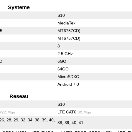
Systeme
S10
MediaTek
55
MT6757CD)
MT6757CD)
8
2.5 GHz
O
6GO
64GO
MicroSDXC
Android 7.0
Reseau
S10
LTE CAT6
0/211 Mbps
301 Mbps
26, 28, 29, 32, 34, 38, 39, 40,
38, 39, 40, 41