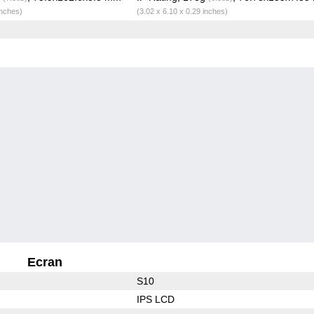
inches)
(3.02 x 6.10 x 0.29 inches)
Ecran
S10
IPS LCD