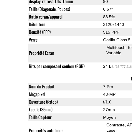
display_refresh_Ühz_Ünum
90
Taille (Diagonale, Pouces)
6.67"
Ratio écran/appareil
88.5%
Définition
3120x1440
Densité (PPP)
515 PPP
Verre
Gorilla Glass 5
Multitouch
Br
Propriété Ecran
Variable
Bits par composant couleur (RGB)
24 bit
(16,777,216
Nom du Produit
7 Pro
Mégapixel
48-MP
Ouverture (f-stop)
f/1.6
Focale (35mm)
27mm
Taille Capteur
Moyen
Contraste
AF
Propriétés autofocus
Laser