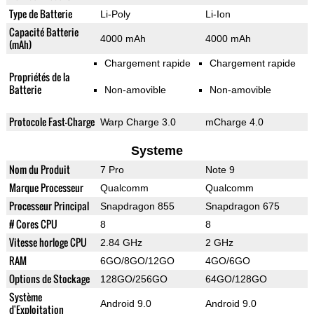
Type de Batterie
Li-Poly
Li-Ion
Capacité Batterie
4000 mAh
4000 mAh
(mAh)
Chargement rapide
Chargement rapide
Propriétés de la
Batterie
Non-amovible
Non-amovible
Protocole Fast-Charge
Warp Charge 3.0
mCharge 4.0
Systeme
Nom du Produit
7 Pro
Note 9
Marque Processeur
Qualcomm
Qualcomm
Processeur Principal
Snapdragon 855
Snapdragon 675
# Cores CPU
8
8
Vitesse horloge CPU
2.84 GHz
2 GHz
RAM
6GO/8GO/12GO
4GO/6GO
Options de Stockage
128GO/256GO
64GO/128GO
Système
Android 9.0
Android 9.0
d'Exploitation