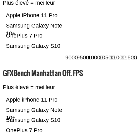
Plus élevé = meilleur
Apple iPhone 11 Pro
Samsung Galaxy Note
10+
OnePlus 7 Pro
Samsung Galaxy S10
9000
9500
10000
10500
11000
11500
12
GFXBench Manhattan Off. FPS
Plus élevé = meilleur
Apple iPhone 11 Pro
Samsung Galaxy Note
10+
Samsung Galaxy S10
OnePlus 7 Pro