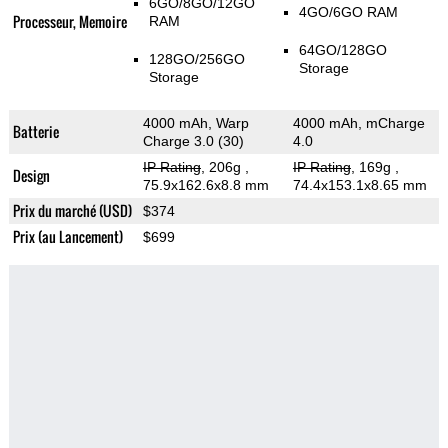
6GO/8GO/12GO
4GO/6GO RAM
Processeur, Memoire
RAM
64GO/128GO
128GO/256GO
Storage
Storage
4000 mAh, Warp
4000 mAh, mCharge
Batterie
Charge 3.0 (30)
4.0
IP Rating
, 206g
,
IP Rating
, 169g
,
Design
75.9x162.6x8.8 mm
74.4x153.1x8.65 mm
Prix du marché (USD)
$374
Prix (au Lancement)
$699