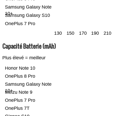
Samsung Galaxy Note
10+
Samsung Galaxy S10
OnePlus 7 Pro
130
150
170
190
210
Capacité Batterie (mAh)
Plus élevé = meilleur
Honor Note 10
OnePlus 8 Pro
Samsung Galaxy Note
10+
Meizu Note 9
OnePlus 7 Pro
OnePlus 7T