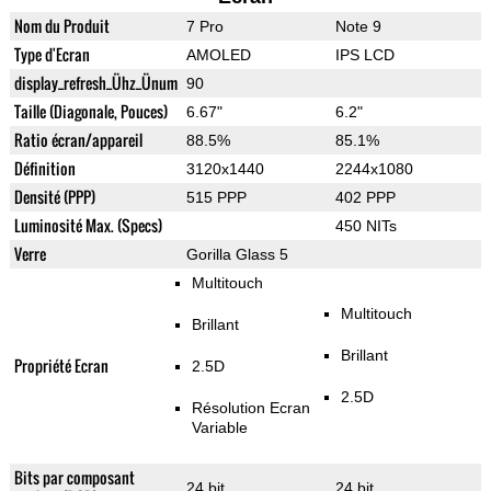
Nom du Produit
7 Pro
Note 9
Type d'Ecran
AMOLED
IPS LCD
display_refresh_Ühz_Ünum
90
Taille (Diagonale, Pouces)
6.67"
6.2"
Ratio écran/appareil
88.5%
85.1%
Définition
3120x1440
2244x1080
Densité (PPP)
515 PPP
402 PPP
Luminosité Max. (Specs)
450 NITs
Verre
Gorilla Glass 5
Multitouch
Multitouch
Brillant
Brillant
Propriété Ecran
2.5D
2.5D
Résolution Ecran
Variable
Bits par composant
24 bit
24 bit