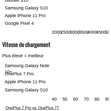
Gionee S10
Samsung Galaxy S10
Apple iPhone 11 Pro
Google Pixel 4
2000
2500
3000
3500
4000
4500
50
Vitesse de chargement
Plus élevé = meilleur
Samsung Galaxy Note
10+
OnePlus 7 Pro
Apple iPhone 11 Pro
Samsung Galaxy S10
40
50
60
70
80
90
OnePlus 7 Pro vs. OnePlus 7T