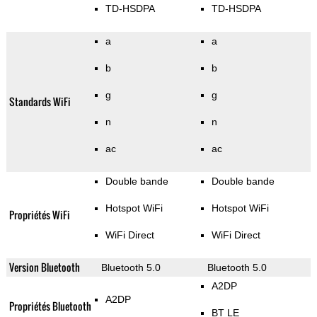
TD-HSDPA
TD-HSDPA
a
a
b
b
g
g
Standards WiFi
n
n
ac
ac
Double bande
Double bande
Hotspot WiFi
Hotspot WiFi
Propriétés WiFi
WiFi Direct
WiFi Direct
Version Bluetooth
Bluetooth 5.0
Bluetooth 5.0
A2DP
A2DP
Propriétés Bluetooth
BT LE