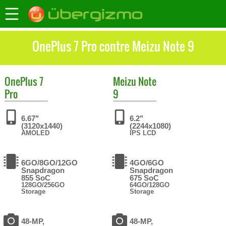
OnePlus 7 Pro contre Meizu Note 9
OnePlus
7
Meizu
Note
Pro
9
6.67"
6.2"
(3120x1440)
(2244x1080)
AMOLED
IPS LCD
6GO/8GO/12GO
4GO/6GO
Snapdragon
Snapdragon
855 SoC
675 SoC
128GO/256GO
64GO/128GO
Storage
Storage
48-MP,
48-MP,