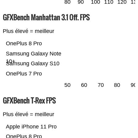
80
90
100
110
120
13
GFXBench Manhattan 3.1 Off. FPS
Plus élevé = meilleur
OnePlus 8 Pro
Samsung Galaxy Note
10+
Samsung Galaxy S10
OnePlus 7 Pro
50
60
70
80
90
GFXBench T-Rex FPS
Plus élevé = meilleur
Apple iPhone 11 Pro
OnePlus 8 Pro