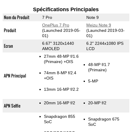
Spécifications Principales
Nom du Produit
7 Pro
Note 9
OnePlus 7 Pro
Meizu Note 9
Produit
(Launched 2019-05-
(Launched 2019-03-
01)
01)
6.67" 3120x1440
6.2" 2244x1080 IPS
Ecran
AMOLED
LCD
27mm 48-MP f/1.6
(Primaire)
+OIS
48-MP f/1.7
(Primaire)
74mm 8-MP f/2.4
APN Principal
+OIS
5-MP
13mm 16-MP f/2.2
20mm 16-MP f/2
20-MP f/2
APN Selfie
Snapdragon 855
Snapdragon 675
SoC
SoC