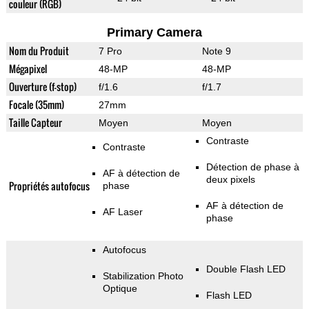
couleur (RGB)
Primary Camera
Nom du Produit
7 Pro
Note 9
Mégapixel
48-MP
48-MP
Ouverture (f-stop)
f/1.6
f/1.7
Focale (35mm)
27mm
Taille Capteur
Moyen
Moyen
Contraste
Contraste
Détection de phase à
AF à détection de
deux pixels
Propriétés autofocus
phase
AF à détection de
AF Laser
phase
Autofocus
Double Flash LED
Stabilization Photo
Optique
Flash LED