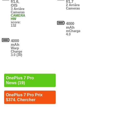
f/1.6,
f/1.7
OIS
2 Arrière
Cameras
3 Arrière
Cameras
CAMERA
HW
score:
4000
132
mAh
mCharge
4.0
4000
mAh
Warp
Charge
3.0 (30)
OnePlus 7 Pro
News (19)
OnePlus 7 Pro Prix
$374. Chercher