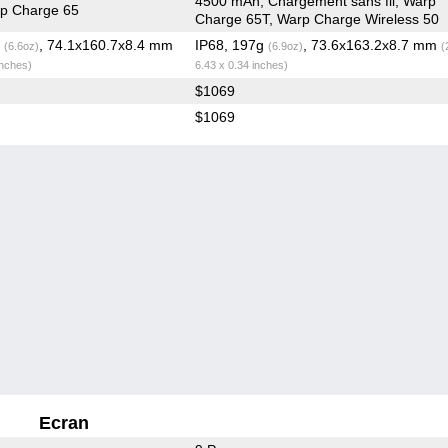
4500 mAh, Chargement sans fil, Warp
p Charge 65
Charge 65T, Warp Charge Wireless 50
g
, 74.1x160.7x8.4 mm
IP68, 197g
, 73.6x163.2x8.7 mm
(6.6oz)
(6.9oz)
(
inches)
6.43 x 0.34 inches)
$1069
$1069
Ecran