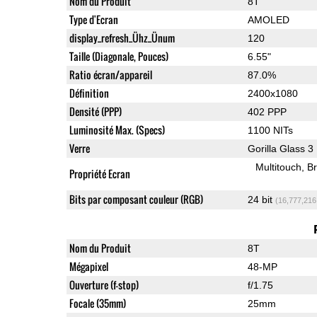
Nom du Produit
8T
Type d'Ecran
AMOLED
display_refresh_Ühz_Ünum
120
Taille (Diagonale, Pouces)
6.55"
Ratio écran/appareil
87.0%
Définition
2400x1080
Densité (PPP)
402 PPP
Luminosité Max. (Specs)
1100 NITs
Verre
Gorilla Glass 3
Multitouch
Br
Propriété Ecran
Bits par composant couleur (RGB)
24 bit
(16,777,216
Nom du Produit
8T
Mégapixel
48-MP
Ouverture (f-stop)
f/1.75
Focale (35mm)
25mm