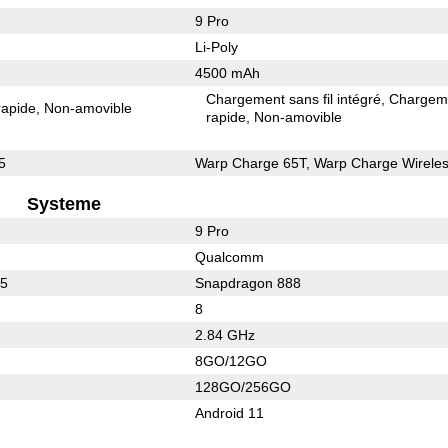
9 Pro
Li-Poly
4500 mAh
Chargement sans fil intégré
Chargem
rapide
Non-amovible
rapide
Non-amovible
5
Warp Charge 65T, Warp Charge Wireles
Systeme
9 Pro
Qualcomm
65
Snapdragon 888
8
2.84 GHz
8GO/12GO
128GO/256GO
Android 11