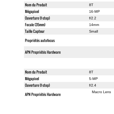
Nom du Produit
8T
Mégapixel
16-MP
Ouverture (f-stop)
f/2.2
Focale (35mm)
14mm
Taille Capteur
Small
Propriétés autofocus
APN Propriétés Hardware
Nom du Produit
8T
Mégapixel
5-MP
Ouverture (f-stop)
f/2.4
Macro Lens
APN Propriétés Hardware