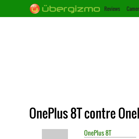
Reviews
Camer
OnePlus 8T contre One
OnePlus
8T