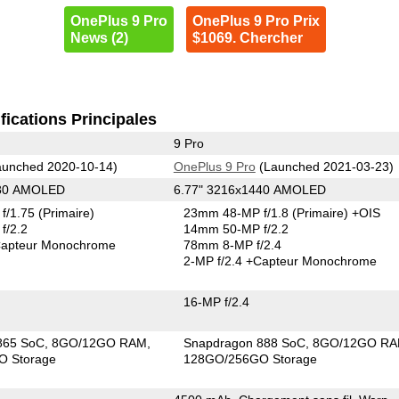
OnePlus 9 Pro
OnePlus 9 Pro Prix
News (2)
$1069. Chercher
fications Principales
9 Pro
unched 2020-10-14)
OnePlus 9 Pro
(Launched 2021-03-23)
080 AMOLED
6.77" 3216x1440 AMOLED
f/1.75
(Primaire)
23mm 48-MP f/1.8
(Primaire)
+OIS
f/2.2
14mm 50-MP f/2.2
apteur Monochrome
78mm 8-MP f/2.4
2-MP f/2.4
+Capteur Monochrome
16-MP f/2.4
865 SoC
8GO/12GO RAM
Snapdragon 888 SoC
8GO/12GO R
O Storage
128GO/256GO Storage