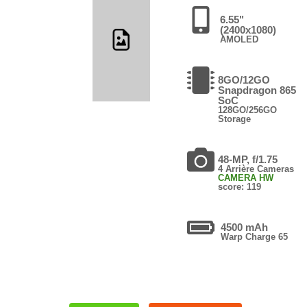
6.55"
(2400x1080)
AMOLED
8GO/12GO
Snapdragon 865
SoC
128GO/256GO
Storage
48-MP, f/1.75
4 Arrière Cameras
CAMERA HW
score: 119
4500 mAh
Warp Charge 65