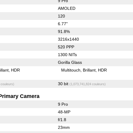
9 Pro
AMOLED
120
6.77"
91.8%
3216x1440
520 PPP
1300 NITs
Gorilla Glass
illant
HDR
Multitouch
Brillant
HDR
30 bit
 couleurs)
(1,073,741,824 couleurs)
Primary Camera
9 Pro
48-MP
f/1.8
23mm