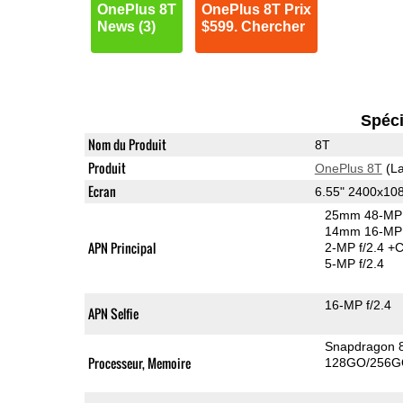
OnePlus 8T
OnePlus 8T Prix
News (3)
$599. Chercher
Spéci
Nom du Produit
8T
Produit
OnePlus 8T
(La
Ecran
6.55" 2400x1
25mm 48-MP 
14mm 16-MP 
APN Principal
2-MP f/2.4
+C
5-MP f/2.4
16-MP f/2.4
APN Selfie
Snapdragon 
Processeur, Memoire
128GO/256G