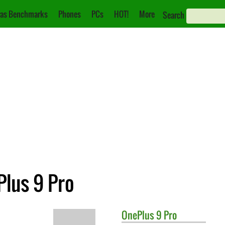
as Benchmarks
Phones
PCs
HOT!
More
Search
Plus 9 Pro
OnePlus
9 Pro