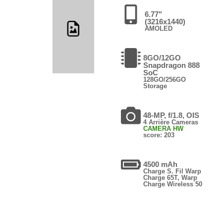
6.77"
(3216x1440)
AMOLED
8GO/12GO
Snapdragon 888
SoC
128GO/256GO
Storage
48-MP, f/1.8, OIS
4 Arrière Cameras
CAMERA HW
score: 203
4500 mAh
Charge S. Fil Warp
Charge 65T, Warp
Charge Wireless 50