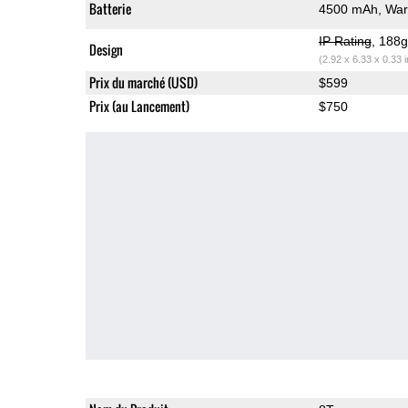
Batterie
4500 mAh, War
IP Rating
, 188
Design
(2.92 x 6.33 x 0.33 
Prix du marché (USD)
$599
Prix (au Lancement)
$750