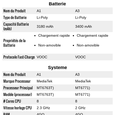
Batterie
Nom du Produit
A1
A3
Type de Batterie
Li-Poly
Li-Poly
Capacité Batterie
3180 mAh
3400 mAh
(mAh)
Chargement rapide
Chargement rapide
Propriétés de la
Batterie
Non-amovible
Non-amovible
Protocole Fast-Charge
VOOC
VOOC
Systeme
Nom du Produit
A1
A3
Marque Processeur
MediaTek
MediaTek
Processeur Principal
MT6763T)
MT6771)
Modèle (processeur)
MT6763T)
MT6771)
# Cores CPU
8
8
Vitesse horloge CPU
2.3 GHz
2 GHz
RAM
4GO
4GO