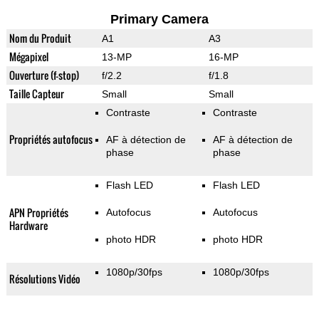
Primary Camera
Nom du Produit
A1
A3
Mégapixel
13-MP
16-MP
Ouverture (f-stop)
f/2.2
f/1.8
Taille Capteur
Small
Small
Contraste
Contraste
Propriétés autofocus
AF à détection de
AF à détection de
phase
phase
Flash LED
Flash LED
APN Propriétés
Autofocus
Autofocus
Hardware
photo HDR
photo HDR
1080p/30fps
1080p/30fps
Résolutions Vidéo