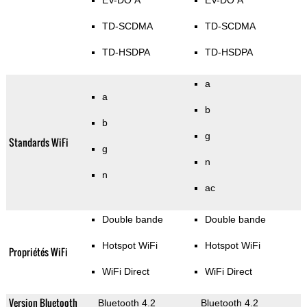
EV-DO A
EV-DO A
TD-SCDMA
TD-SCDMA
TD-HSDPA
TD-HSDPA
a
a
b
b
g
Standards WiFi
g
n
n
ac
Double bande
Double bande
Hotspot WiFi
Hotspot WiFi
Propriétés WiFi
WiFi Direct
WiFi Direct
Version Bluetooth
Bluetooth 4.2
Bluetooth 4.2