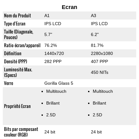
Ecran
Nom du Produit
A1
A3
Type d'Ecran
IPS LCD
IPS LCD
Taille (Diagonale,
5.7"
6.2"
Pouces)
Ratio écran/appareil
76.2%
81.7%
Définition
1440x720
2280x1080
Densité (PPP)
282 PPP
407 PPP
Luminosité Max.
450 NITs
(Specs)
Verre
Gorilla Glass 5
Multitouch
Multitouch
Brillant
Brillant
Propriété Ecran
2.5D
2.5D
Bits par composant
24 bit
24 bit
couleur (RGB)