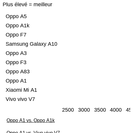
Plus élevé = meilleur
Oppo A5
Oppo A1k
Oppo F7
Samsung Galaxy A10
Oppo A3
Oppo F3
Oppo A83
Oppo A1
Xiaomi Mi A1
Vivo vivo V7
2500
3000
3500
4000
45
Oppo A1 vs. Oppo A1k
Oppo A1 vs. Vivo vivo V7