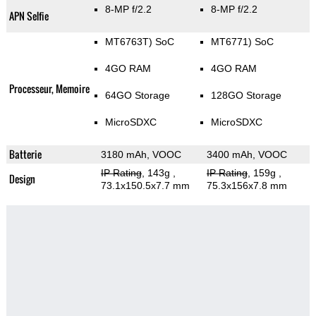
8-MP f/2.2
8-MP f/2.2
APN Selfie
MT6763T) SoC
MT6771) SoC
4GO RAM
4GO RAM
Processeur, Memoire
64GO Storage
128GO Storage
MicroSDXC
MicroSDXC
Batterie
3180 mAh, VOOC
3400 mAh, VOOC
IP Rating
, 143g
,
IP Rating
, 159g
,
Design
73.1x150.5x7.7 mm
75.3x156x7.8 mm