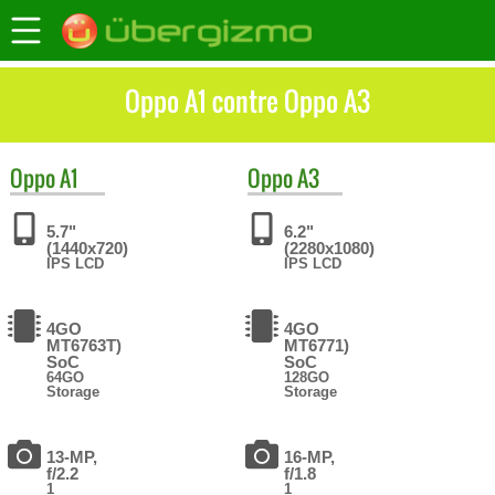
Oppo A1 contre Oppo A3
Oppo
A1
Oppo
A3
5.7"
6.2"
(1440x720)
(2280x1080)
IPS LCD
IPS LCD
4GO
4GO
MT6763T)
MT6771)
SoC
SoC
64GO
128GO
Storage
Storage
13-MP,
16-MP,
f/2.2
f/1.8
1
1