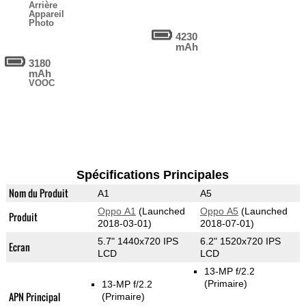
Arrière
Appareil
Photo
4230
mAh
3180
mAh
VOOC
Spécifications Principales
Nom du Produit
A1
A5
Oppo A1
(Launched
Oppo A5
(Launched
Produit
2018-03-01)
2018-07-01)
5.7" 1440x720 IPS
6.2" 1520x720 IPS
Ecran
LCD
LCD
13-MP f/2.2
(Primaire)
13-MP f/2.2
APN Principal
(Primaire)