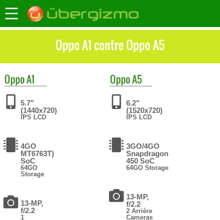
Oppo A1 contre Oppo A5
Oppo
A1
Oppo
A5
5.7"
6.2"
(1440x720)
(1520x720)
IPS LCD
IPS LCD
4GO
3GO/4GO
MT6763T)
Snapdragon
SoC
450 SoC
64GO
64GO Storage
Storage
13-MP,
13-MP,
f/2.2
f/2.2
2 Arrière
1
Cameras