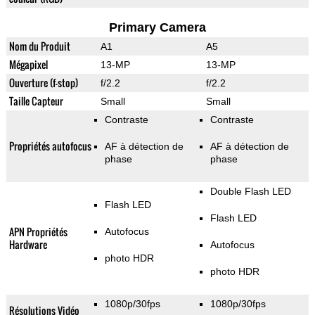
Primary Camera
Nom du Produit
A1
A5
Mégapixel
13-MP
13-MP
Ouverture (f-stop)
f/2.2
f/2.2
Taille Capteur
Small
Small
Contraste
Contraste
Propriétés autofocus
AF à détection de
AF à détection de
phase
phase
Double Flash LED
Flash LED
Flash LED
APN Propriétés
Autofocus
Hardware
Autofocus
photo HDR
photo HDR
1080p/30fps
1080p/30fps
Résolutions Vidéo