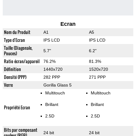
Ecran
Nom du Produit
A1
A5
Type d'Ecran
IPS LCD
IPS LCD
Taille (Diagonale,
5.7"
6.2"
Pouces)
Ratio écran/appareil
76.2%
81.3%
Définition
1440x720
1520x720
Densité (PPP)
282 PPP
271 PPP
Verre
Gorilla Glass 5
Multitouch
Multitouch
Brillant
Brillant
Propriété Ecran
2.5D
2.5D
Bits par composant
24 bit
24 bit
couleur (RGB)