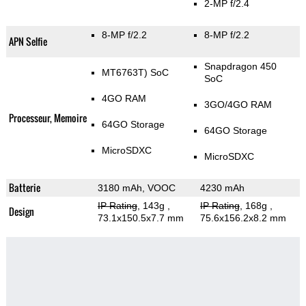
2-MP f/2.4
8-MP f/2.2
8-MP f/2.2
APN Selfie
Snapdragon 450
MT6763T) SoC
SoC
4GO RAM
3GO/4GO RAM
Processeur, Memoire
64GO Storage
64GO Storage
MicroSDXC
MicroSDXC
Batterie
3180 mAh, VOOC
4230 mAh
IP Rating
, 143g
,
IP Rating
, 168g
,
Design
73.1x150.5x7.7 mm
75.6x156.2x8.2 mm