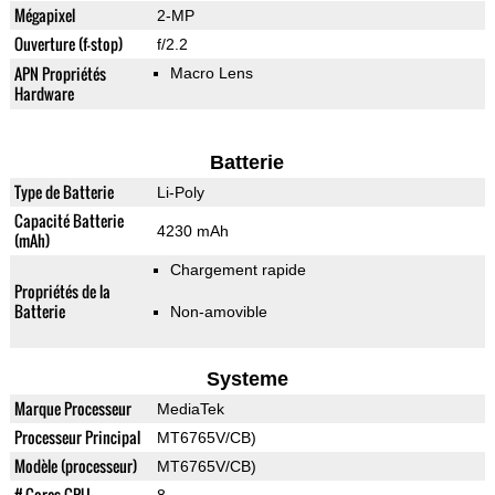
Mégapixel
2-MP
Ouverture (f-stop)
f/2.2
APN Propriétés
Macro Lens
Hardware
Batterie
Type de Batterie
Li-Poly
Capacité Batterie
4230 mAh
(mAh)
Chargement rapide
Propriétés de la
Batterie
Non-amovible
Systeme
Marque Processeur
MediaTek
Processeur Principal
MT6765V/CB)
Modèle (processeur)
MT6765V/CB)
# Cores CPU