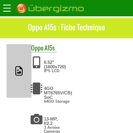
Oppo A15s : Fiche Technique
Oppo
A15s
6.52"
(1600x720)
IPS LCD
4GO
MT6765V/CB)
SoC
64GO Storage
13-MP,
f/2.2
3 Arrière
Cameras