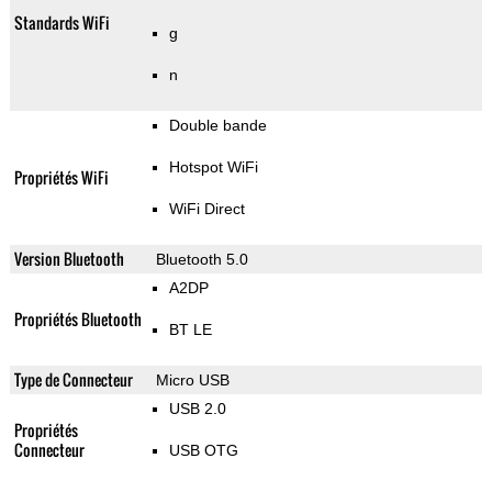
Standards WiFi
g
n
Double bande
Hotspot WiFi
Propriétés WiFi
WiFi Direct
Version Bluetooth
Bluetooth 5.0
A2DP
Propriétés Bluetooth
BT LE
Type de Connecteur
Micro USB
USB 2.0
Propriétés
Connecteur
USB OTG