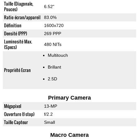
Taille (Diagonale,
6.52"
Pouces)
Ratio écran/appareil
83.0%
Définition
1600x720
Densité (PPP)
269 PPP
Luminosité Max.
480 NITs
(Specs)
Multitouch
Brillant
Propriété Ecran
2.5D
Primary Camera
Mégapixel
13-MP
Ouverture (f-stop)
f/2.2
Taille Capteur
Small
Macro Camera