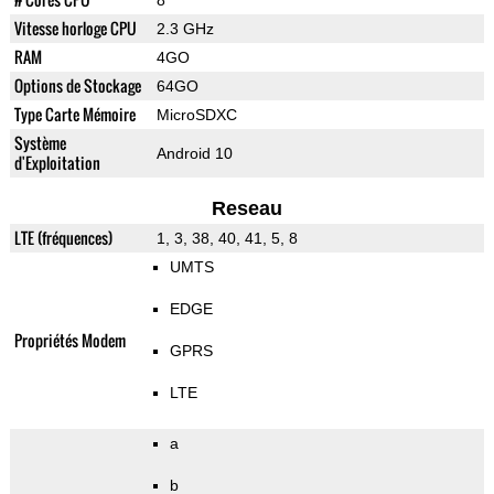
8
Vitesse horloge CPU
2.3 GHz
RAM
4GO
Options de Stockage
64GO
Type Carte Mémoire
MicroSDXC
Système
Android 10
d'Exploitation
Reseau
LTE (fréquences)
1, 3, 38, 40, 41, 5, 8
UMTS
EDGE
Propriétés Modem
GPRS
LTE
a
b