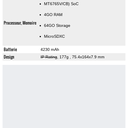
MT6765V/CB) SoC
4GO RAM
Processeur, Memoire
64GO Storage
MicroSDXC
Batterie
4230 mAh
Design
IP Rating
, 177g
, 75.4x164x7.9 mm