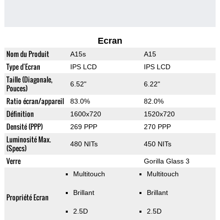
Ecran
Nom du Produit
A15s
A15
Type d'Ecran
IPS LCD
IPS LCD
Taille (Diagonale,
6.52"
6.22"
Pouces)
Ratio écran/appareil
83.0%
82.0%
Définition
1600x720
1520x720
Densité (PPP)
269 PPP
270 PPP
Luminosité Max.
480 NITs
450 NITs
(Specs)
Verre
Gorilla Glass 3
Multitouch
Multitouch
Brillant
Brillant
Propriété Ecran
2.5D
2.5D