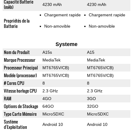
Capacité Batterie
4230 mAh
4230 mAh
(mAh)
Chargement rapide
Chargement rapide
Propriétés de la
Batterie
Non-amovible
Non-amovible
Systeme
Nom du Produit
A15s
A15
Marque Processeur
MediaTek
MediaTek
Processeur Principal
MT6765V/CB)
MT6765V/CB)
Modèle (processeur)
MT6765V/CB)
MT6765V/CB)
# Cores CPU
8
8
Vitesse horloge CPU
2.3 GHz
2.3 GHz
RAM
4GO
3GO
Options de Stockage
64GO
32GO
Type Carte Mémoire
MicroSDXC
MicroSDXC
Système
Android 10
Android 10
d'Exploitation