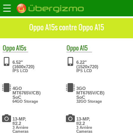
Oppo A15s contre Oppo A15
Oppo
A15s
Oppo
A15
6.52"
6.22"
(1600x720)
(1520x720)
IPS LCD
IPS LCD
4GO
3GO
MT6765V/CB)
MT6765V/CB)
SoC
SoC
64GO Storage
32GO Storage
13-MP,
13-MP,
f/2.2
f/2.2
3 Arrière
3 Arrière
Cameras
Cameras