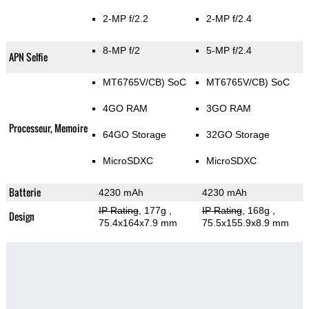
2-MP f/2.2
2-MP f/2.4
8-MP f/2
5-MP f/2.4
APN Selfie
MT6765V/CB) SoC
MT6765V/CB) SoC
4GO RAM
3GO RAM
Processeur, Memoire
64GO Storage
32GO Storage
MicroSDXC
MicroSDXC
Batterie
4230 mAh
4230 mAh
IP Rating
, 177g
,
IP Rating
, 168g
,
Design
75.4x164x7.9 mm
75.5x155.9x8.9 mm