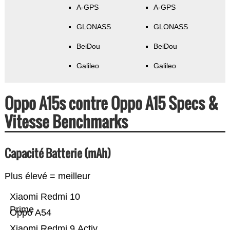
A-GPS
A-GPS
GLONASS
GLONASS
BeiDou
BeiDou
Galileo
Galileo
Oppo A15s contre Oppo A15 Specs &
Vitesse Benchmarks
Capacité Batterie (mAh)
Plus élevé = meilleur
Xiaomi Redmi 10
Prime
Oppo A54
Xiaomi Redmi 9 Activ