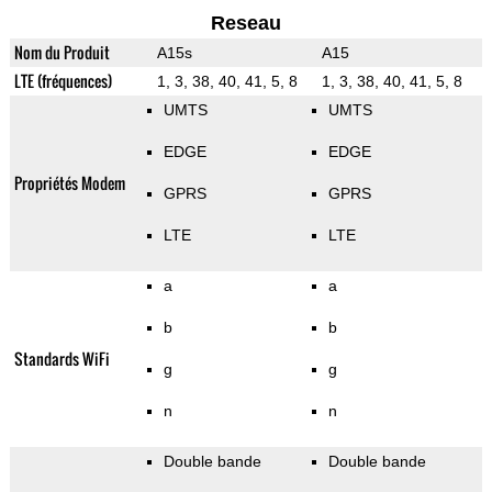
Reseau
Nom du Produit
A15s
A15
LTE (fréquences)
1, 3, 38, 40, 41, 5, 8
1, 3, 38, 40, 41, 5, 8
UMTS
UMTS
EDGE
EDGE
Propriétés Modem
GPRS
GPRS
LTE
LTE
a
a
b
b
Standards WiFi
g
g
n
n
Double bande
Double bande