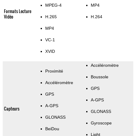
MPEG-4
MP4
Formats Lecture
Vidéo
H.265
H.264
MP4
VC-1
XVID
Accéléromètre
Proximité
Boussole
Accéléromètre
GPS
GPS
A-GPS
A-GPS
Capteurs
GLONASS
GLONASS
Gyroscope
BeiDou
Light