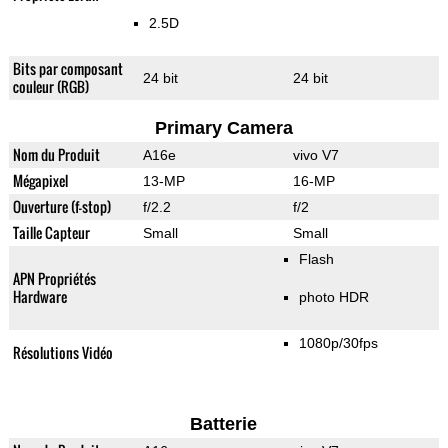
2.5D
Bits par composant
24 bit
24 bit
couleur (RGB)
Primary Camera
Nom du Produit
A16e
vivo V7
Mégapixel
13-MP
16-MP
Ouverture (f-stop)
f/2.2
f/2
Taille Capteur
Small
Small
Flash
APN Propriétés
Hardware
photo HDR
1080p/30fps
Résolutions Vidéo
Batterie