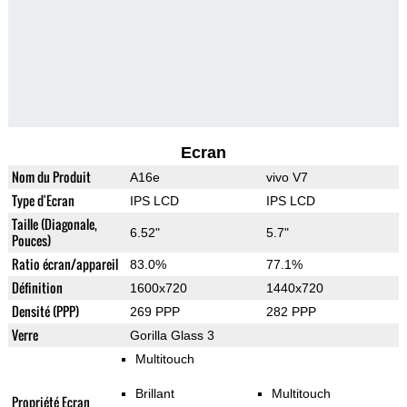
Ecran
Nom du Produit
A16e
vivo V7
Type d'Ecran
IPS LCD
IPS LCD
Taille (Diagonale,
6.52"
5.7"
Pouces)
Ratio écran/appareil
83.0%
77.1%
Définition
1600x720
1440x720
Densité (PPP)
269 PPP
282 PPP
Verre
Gorilla Glass 3
Multitouch
Brillant
Multitouch
Propriété Ecran