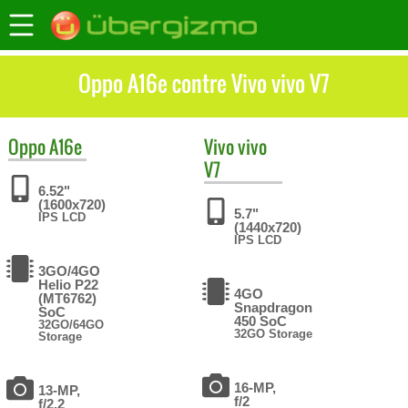
Oppo A16e contre Vivo vivo V7
Oppo
A16e
Vivo
vivo
V7
6.52"
(1600x720)
5.7"
IPS LCD
(1440x720)
IPS LCD
3GO/4GO
Helio P22
4GO
(MT6762)
Snapdragon
SoC
450 SoC
32GO/64GO
32GO Storage
Storage
16-MP,
13-MP,
f/2
f/2.2