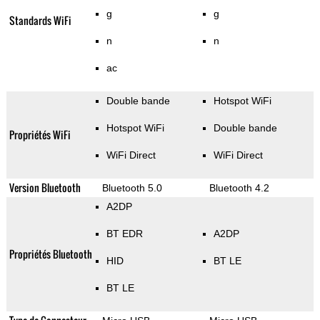
g
g
Standards WiFi
n
n
ac
Double bande
Hotspot WiFi
Hotspot WiFi
Double bande
Propriétés WiFi
WiFi Direct
WiFi Direct
Version Bluetooth
Bluetooth 5.0
Bluetooth 4.2
A2DP
BT EDR
A2DP
Propriétés Bluetooth
HID
BT LE
BT LE