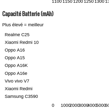
1100
1150
1200
1250
1300
13
Capacité Batterie (mAh)
Plus élevé = meilleur
Realme C25
Xiaomi Redmi 10
Oppo A16
Oppo A15
Oppo A16K
Oppo A16e
Vivo vivo V7
Xiaomi Redmi
Samsung C3590
0
1000
2000
3000
4000
5000
60