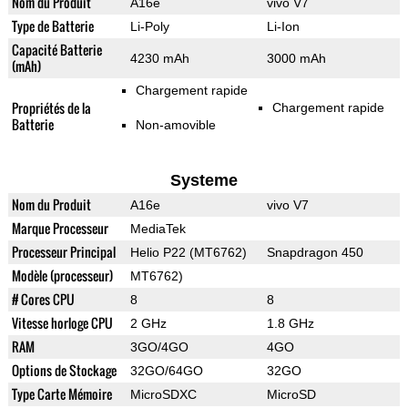
Nom du Produit
A16e
vivo V7
Type de Batterie
Li-Poly
Li-Ion
Capacité Batterie
4230 mAh
3000 mAh
(mAh)
Chargement rapide
Propriétés de la
Chargement rapide
Batterie
Non-amovible
Systeme
Nom du Produit
A16e
vivo V7
Marque Processeur
MediaTek
Processeur Principal
Helio P22 (MT6762)
Snapdragon 450
Modèle (processeur)
MT6762)
# Cores CPU
8
8
Vitesse horloge CPU
2 GHz
1.8 GHz
RAM
3GO/4GO
4GO
Options de Stockage
32GO/64GO
32GO
Type Carte Mémoire
MicroSDXC
MicroSD