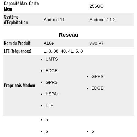
Capacité Max. Carte
256GO
Mem
Système
Android 11
Android 7.1.2
d'Exploitation
Reseau
Nom du Produit
A16e
vivo V7
LTE (fréquences)
1, 3, 38, 40, 41, 5, 8
UMTS
EDGE
GPRS
GPRS
Propriétés Modem
EDGE
HSPA+
LTE
a
b
b