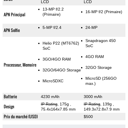
LCD
LCD
13-MP f/2.2
16-MP f/2
(Primaire)
APN Principal
(Primaire)
5-MP f/2.4
24-MP
APN Selfie
Snapdragon 450
Helio P22 (MT6762)
SoC
SoC
4GO RAM
3GO/4GO RAM
Processeur, Memoire
32GO Storage
32GO/64GO Storage
MicroSD (256GO
MicroSDXC
max.)
Batterie
4230 mAh
3000 mAh
IP Rating
, 175g
,
IP Rating
, 139g
,
Design
75.4x164x7.85 mm
149.3x72.8x7.9 mm
Prix du marché (USD)
$500