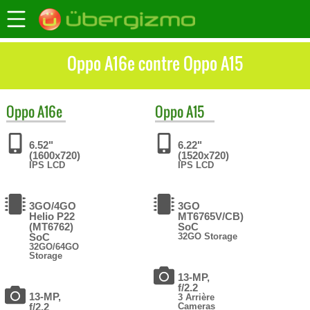
Oppo A16e contre Oppo A15
Oppo
A16e
Oppo
A15
6.52"
6.22"
(1600x720)
(1520x720)
IPS LCD
IPS LCD
3GO/4GO
3GO
Helio P22
MT6765V/CB)
(MT6762)
SoC
SoC
32GO Storage
32GO/64GO
Storage
13-MP,
f/2.2
13-MP,
3 Arrière
f/2.2
Cameras