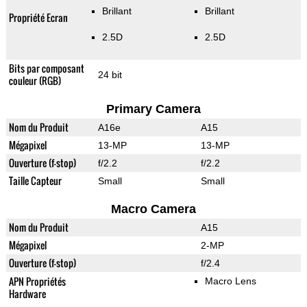
Brillant
Brillant
Propriété Ecran
2.5D
2.5D
Bits par composant
24 bit
couleur (RGB)
Primary Camera
Nom du Produit
A16e
A15
Mégapixel
13-MP
13-MP
Ouverture (f-stop)
f/2.2
f/2.2
Taille Capteur
Small
Small
Macro Camera
Nom du Produit
A15
Mégapixel
2-MP
Ouverture (f-stop)
f/2.4
APN Propriétés
Macro Lens
Hardware