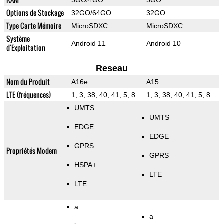
3GO/4GO
3GO
Options de Stockage
32GO/64GO
32GO
Type Carte Mémoire
MicroSDXC
MicroSDXC
Système
Android 11
Android 10
d'Exploitation
Reseau
Nom du Produit
A16e
A15
LTE (fréquences)
1, 3, 38, 40, 41, 5, 8
1, 3, 38, 40, 41, 5, 8
UMTS
UMTS
EDGE
EDGE
GPRS
Propriétés Modem
GPRS
HSPA+
LTE
LTE
a
a