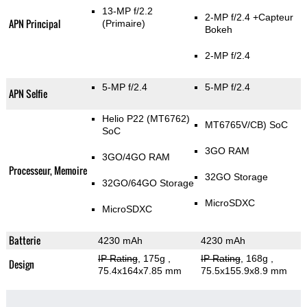
13-MP f/2.2
2-MP f/2.4
+Capteur
APN Principal
(Primaire)
Bokeh
2-MP f/2.4
5-MP f/2.4
5-MP f/2.4
APN Selfie
Helio P22 (MT6762)
MT6765V/CB) SoC
SoC
3GO RAM
3GO/4GO RAM
Processeur, Memoire
32GO Storage
32GO/64GO Storage
MicroSDXC
MicroSDXC
Batterie
4230 mAh
4230 mAh
IP Rating
, 175g
,
IP Rating
, 168g
,
Design
75.4x164x7.85 mm
75.5x155.9x8.9 mm