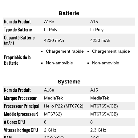
Batterie
Nom du Produit
A16e
A15
Type de Batterie
Li-Poly
Li-Poly
Capacité Batterie
4230 mAh
4230 mAh
(mAh)
Chargement rapide
Chargement rapide
Propriétés de la
Batterie
Non-amovible
Non-amovible
Systeme
Nom du Produit
A16e
A15
Marque Processeur
MediaTek
MediaTek
Processeur Principal
Helio P22 (MT6762)
MT6765V/CB)
Modèle (processeur)
MT6762)
MT6765V/CB)
# Cores CPU
8
8
Vitesse horloge CPU
2 GHz
2.3 GHz
RAM