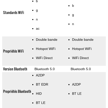
b
b
g
Standards WiFi
g
n
n
ac
Double bande
Double bande
Hotspot WiFi
Hotspot WiFi
Propriétés WiFi
WiFi Direct
WiFi Direct
Version Bluetooth
Bluetooth 5.0
Bluetooth 5.0
A2DP
BT EDR
A2DP
Propriétés Bluetooth
HID
BT LE
BT LE