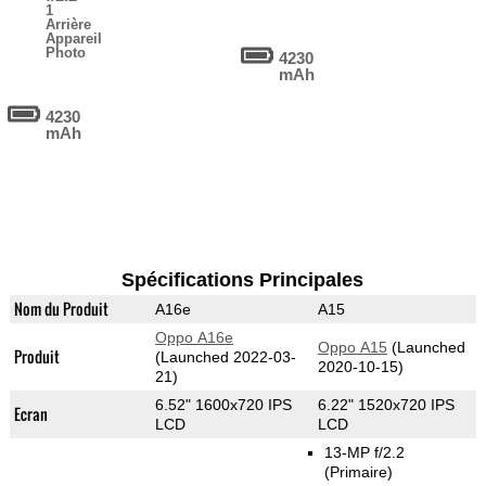
1
Arrière
Appareil
Photo
4230
mAh
4230
mAh
Spécifications Principales
Nom du Produit
A16e
A15
Oppo A16e
Oppo A15
(Launched
Produit
(Launched 2022-03-
2020-10-15)
21)
6.52" 1600x720 IPS
6.22" 1520x720 IPS
Ecran
LCD
LCD
13-MP f/2.2
(Primaire)