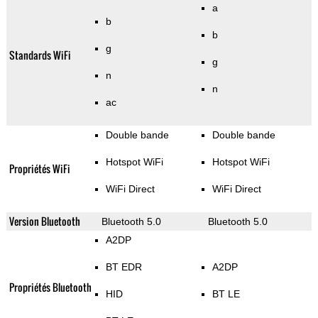
a
b
b
g
Standards WiFi
g
n
n
ac
Double bande
Double bande
Hotspot WiFi
Hotspot WiFi
Propriétés WiFi
WiFi Direct
WiFi Direct
Version Bluetooth
Bluetooth 5.0
Bluetooth 5.0
A2DP
BT EDR
A2DP
Propriétés Bluetooth
HID
BT LE