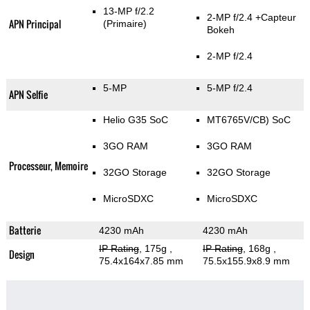
13-MP f/2.2
2-MP f/2.4
+Capteur
APN Principal
(Primaire)
Bokeh
2-MP f/2.4
5-MP
5-MP f/2.4
APN Selfie
Helio G35 SoC
MT6765V/CB) SoC
3GO RAM
3GO RAM
Processeur, Memoire
32GO Storage
32GO Storage
MicroSDXC
MicroSDXC
Batterie
4230 mAh
4230 mAh
IP Rating
, 175g
,
IP Rating
, 168g
,
Design
75.4x164x7.85 mm
75.5x155.9x8.9 mm