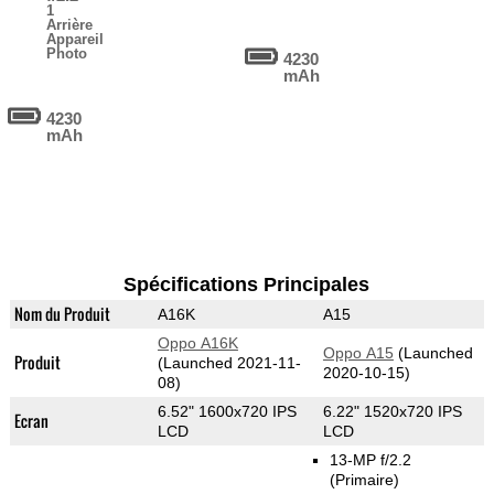
1
Arrière
Appareil
Photo
4230
mAh
4230
mAh
Spécifications Principales
Nom du Produit
A16K
A15
Oppo A16K
Oppo A15
(Launched
Produit
(Launched 2021-11-
2020-10-15)
08)
6.52" 1600x720 IPS
6.22" 1520x720 IPS
Ecran
LCD
LCD
13-MP f/2.2
(Primaire)