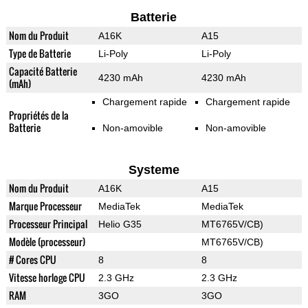
Batterie
Nom du Produit
A16K
A15
Type de Batterie
Li-Poly
Li-Poly
Capacité Batterie
4230 mAh
4230 mAh
(mAh)
Chargement rapide
Chargement rapide
Propriétés de la
Batterie
Non-amovible
Non-amovible
Systeme
Nom du Produit
A16K
A15
Marque Processeur
MediaTek
MediaTek
Processeur Principal
Helio G35
MT6765V/CB)
Modèle (processeur)
MT6765V/CB)
# Cores CPU
8
8
Vitesse horloge CPU
2.3 GHz
2.3 GHz
RAM
3GO
3GO