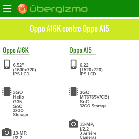
Oppo A16K contre Oppo A15
Oppo
A16K
Oppo
A15
6.52"
6.22"
(1600x720)
(1520x720)
IPS LCD
IPS LCD
3GO
3GO
Helio
MT6765V/CB)
G35
SoC
SoC
32GO Storage
32GO
Storage
13-MP,
f/2.2
13-MP,
3 Arrière
f/2.2
Cameras