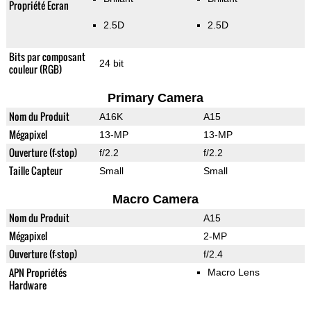
Propriété Ecran
2.5D
2.5D
Bits par composant
24 bit
couleur (RGB)
Primary Camera
Nom du Produit
A16K
A15
Mégapixel
13-MP
13-MP
Ouverture (f-stop)
f/2.2
f/2.2
Taille Capteur
Small
Small
Macro Camera
Nom du Produit
A15
Mégapixel
2-MP
Ouverture (f-stop)
f/2.4
APN Propriétés
Macro Lens
Hardware