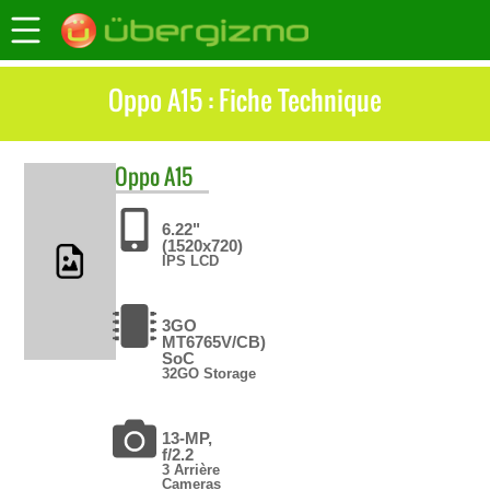
Oppo A15 : Fiche Technique
Oppo
A15
6.22"
(1520x720)
IPS LCD
3GO
MT6765V/CB)
SoC
32GO Storage
13-MP,
f/2.2
3 Arrière
Cameras