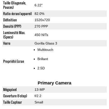
Taille (Diagonale,
6.22"
Pouces)
Ratio écran/appareil
82.0%
Définition
1520x720
Densité (PPP)
270 PPP
Luminosité Max.
450 NITs
(Specs)
Verre
Gorilla Glass 3
Multitouch
Brillant
Propriété Ecran
2.5D
Primary Camera
Mégapixel
13-MP
Ouverture (f-stop)
f/2.2
Taille Capteur
Small