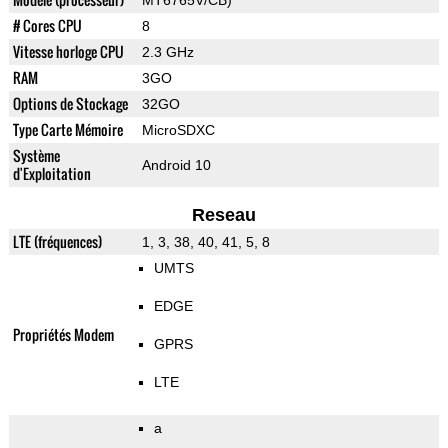
MT6765V/CB)
# Cores CPU
8
Vitesse horloge CPU
2.3 GHz
RAM
3GO
Options de Stockage
32GO
Type Carte Mémoire
MicroSDXC
Système
Android 10
d'Exploitation
Reseau
LTE (fréquences)
1, 3, 38, 40, 41, 5, 8
UMTS
EDGE
Propriétés Modem
GPRS
LTE
a