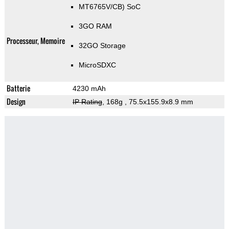
MT6765V/CB) SoC
3GO RAM
Processeur, Memoire
32GO Storage
MicroSDXC
Batterie
4230 mAh
Design
IP Rating
, 168g
, 75.5x155.9x8.9 mm