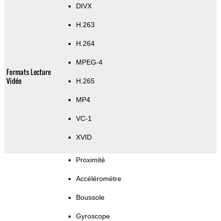
DIVX
H.263
H.264
MPEG-4
Formats Lecture
Vidéo
H.265
MP4
VC-1
XVID
Proximité
Accéléromètre
Boussole
Gyroscope