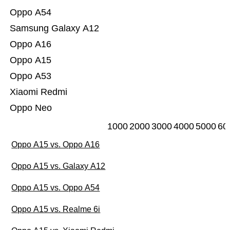
Oppo A54
Samsung Galaxy A12
Oppo A16
Oppo A15
Oppo A53
Xiaomi Redmi
Oppo Neo
1000
2000
3000
4000
5000
60
Oppo A15 vs. Oppo A16
Oppo A15 vs. Galaxy A12
Oppo A15 vs. Oppo A54
Oppo A15 vs. Realme 6i