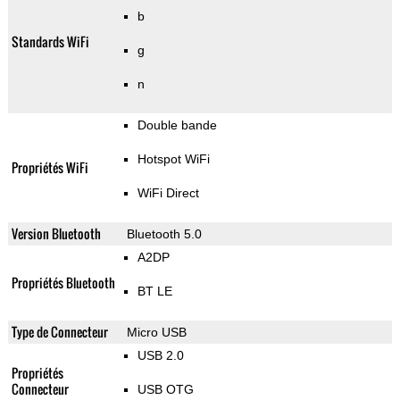
b
Standards WiFi
g
n
Double bande
Hotspot WiFi
Propriétés WiFi
WiFi Direct
Version Bluetooth
Bluetooth 5.0
A2DP
Propriétés Bluetooth
BT LE
Type de Connecteur
Micro USB
USB 2.0
Propriétés
Connecteur
USB OTG