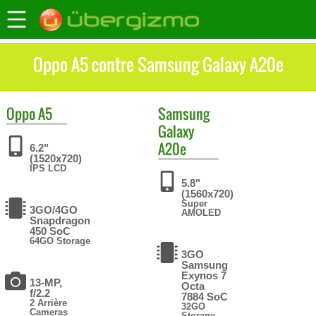
Oppo A5 contre Samsung Galaxy A20e
Oppo
A5
Samsung
Galaxy
A20e
6.2"
(1520x720)
IPS LCD
5.8"
(1560x720)
Super
3GO/4GO
AMOLED
Snapdragon
450 SoC
64GO Storage
3GO
Samsung
Exynos 7
13-MP,
Octa
f/2.2
7884 SoC
2 Arrière
32GO
Cameras
Storage