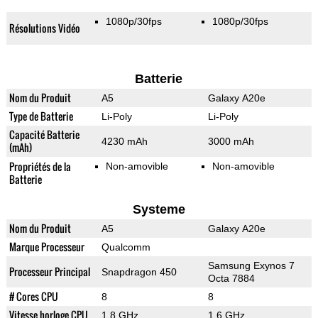
1080p/30fps
1080p/30fps
Résolutions Vidéo
Batterie
Nom du Produit
A5
Galaxy A20e
Type de Batterie
Li-Poly
Li-Poly
Capacité Batterie
4230 mAh
3000 mAh
(mAh)
Propriétés de la
Non-amovible
Non-amovible
Batterie
Systeme
Nom du Produit
A5
Galaxy A20e
Marque Processeur
Qualcomm
Samsung Exynos 7
Processeur Principal
Snapdragon 450
Octa 7884
# Cores CPU
8
8
Vitesse horloge CPU
1.8 GHz
1.6 GHz