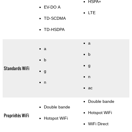
HSPA+
EV-DO A
LTE
TD-SCDMA
TD-HSDPA
a
a
b
b
g
Standards WiFi
g
n
n
ac
Double bande
Double bande
Hotspot WiFi
Propriétés WiFi
Hotspot WiFi
WiFi Direct