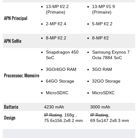
13-MP f/2.2
13-MP f/1.9
(Primaire)
(Primaire)
APN Principal
2-MP f/2.4
5-MP f/2.2
8-MP f/2.2
8-MP f/2
APN Selfie
Snapdragon 450
Samsung Exynos 7
SoC
Octa 7884 SoC
3GO/4GO RAM
3GO RAM
Processeur, Memoire
64GO Storage
32GO Storage
MicroSDXC
MicroSDXC
Batterie
4230 mAh
3000 mAh
IP Rating
, 168g
,
IP Rating
,
Design
75.6x156.2x8.2 mm
69.5x147.2x8.3 mm