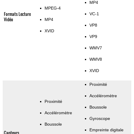
MP4
MPEG-4
Formats Lecture
VC-1
Vidéo
MP4
VP8
XVID
VP9
WMV7
WMV8
XVID
Proximité
Accéléromètre
Proximité
Boussole
Accéléromètre
Gyroscope
Boussole
Empreinte digitale
Capteurs