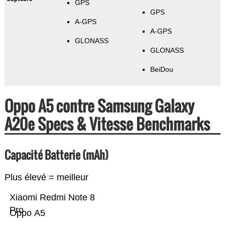
GPS
GPS
A-GPS
A-GPS
GLONASS
GLONASS
BeiDou
Oppo A5 contre Samsung Galaxy
A20e Specs & Vitesse Benchmarks
Capacité Batterie (mAh)
Plus élevé = meilleur
Xiaomi Redmi Note 8
Pro
Oppo A5