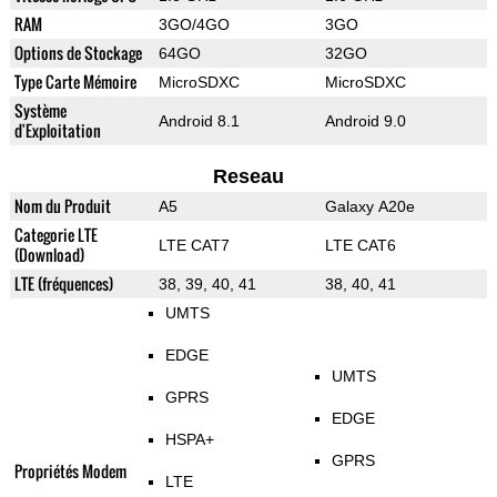
RAM
3GO/4GO
3GO
Options de Stockage
64GO
32GO
Type Carte Mémoire
MicroSDXC
MicroSDXC
Système
Android 8.1
Android 9.0
d'Exploitation
Reseau
Nom du Produit
A5
Galaxy A20e
Categorie LTE
LTE CAT7
LTE CAT6
(Download)
LTE (fréquences)
38, 39, 40, 41
38, 40, 41
UMTS
EDGE
UMTS
GPRS
EDGE
HSPA+
GPRS
Propriétés Modem
LTE