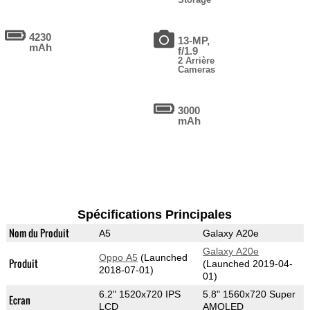
4230
13-MP,
mAh
f/1.9
2 Arrière
Cameras
3000
mAh
Spécifications Principales
Nom du Produit
A5
Galaxy A20e
Galaxy A20e
Oppo A5
(Launched
Produit
(Launched 2019-04-
2018-07-01)
01)
6.2" 1520x720 IPS
5.8" 1560x720 Super
Ecran
LCD
AMOLED