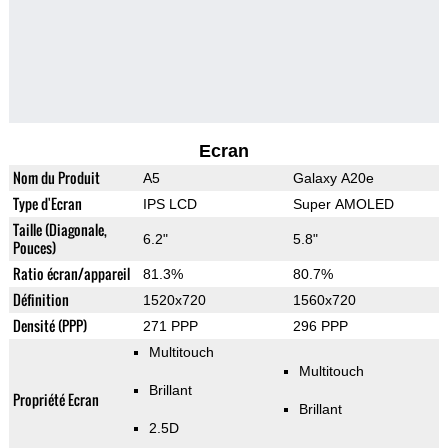
Ecran
Nom du Produit
A5
Galaxy A20e
Type d'Ecran
IPS LCD
Super AMOLED
Taille (Diagonale,
6.2"
5.8"
Pouces)
Ratio écran/appareil
81.3%
80.7%
Définition
1520x720
1560x720
Densité (PPP)
271 PPP
296 PPP
Multitouch
Multitouch
Brillant
Propriété Ecran
Brillant
2.5D