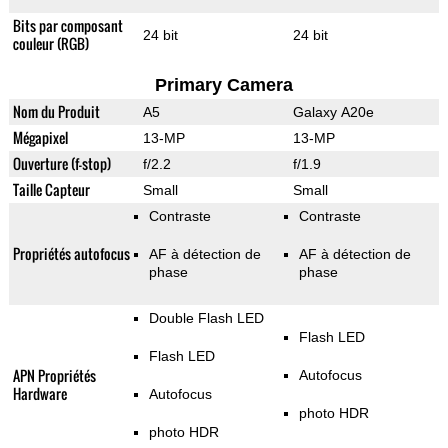
Bits par composant
24 bit
24 bit
couleur (RGB)
Primary Camera
Nom du Produit
A5
Galaxy A20e
Mégapixel
13-MP
13-MP
Ouverture (f-stop)
f/2.2
f/1.9
Taille Capteur
Small
Small
Contraste
Contraste
Propriétés autofocus
AF à détection de
AF à détection de
phase
phase
Double Flash LED
Flash LED
Flash LED
APN Propriétés
Autofocus
Hardware
Autofocus
photo HDR
photo HDR