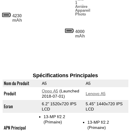
1
Arrière
Appareil
Photo
4230
mAh
4000
mAh
Spécifications Principales
Nom du Produit
A5
A5
Oppo A5
(Launched
Produit
Lenovo A5
2018-07-01)
6.2" 1520x720 IPS
5.45" 1440x720 IPS
Ecran
LCD
LCD
13-MP f/2.2
(Primaire)
13-MP f/2.2
APN Principal
(Primaire)