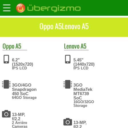
Oppo A5Lenovo A5
Oppo
A5
Lenovo
A5
6.2"
5.45"
(1520x720)
(1440x720)
IPS LCD
IPS LCD
3GO/4GO
3GO
Snapdragon
MediaTek
450 SoC
MT6739
64GO Storage
SoC
16GO/32GO
Storage
13-MP,
f/2.2
13-MP,
2 Arrière
Cameras
f/2.2