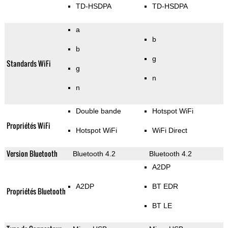
TD-HSDPA
TD-HSDPA
a
b
b
g
Standards WiFi
g
n
n
Double bande
Hotspot WiFi
Propriétés WiFi
Hotspot WiFi
WiFi Direct
Version Bluetooth
Bluetooth 4.2
Bluetooth 4.2
A2DP
A2DP
BT EDR
Propriétés Bluetooth
BT LE