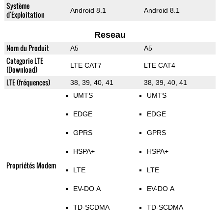
Système
Android 8.1
Android 8.1
d'Exploitation
Reseau
Nom du Produit
A5
A5
Categorie LTE
LTE CAT7
LTE CAT4
(Download)
LTE (fréquences)
38, 39, 40, 41
38, 39, 40, 41
UMTS
UMTS
EDGE
EDGE
GPRS
GPRS
HSPA+
HSPA+
Propriétés Modem
LTE
LTE
EV-DO A
EV-DO A
TD-SCDMA
TD-SCDMA