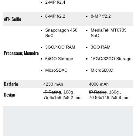
2-MP f/2.4
8-MP f/2.2
8-MP f/2.2
APN Selfie
Snapdragon 450
MediaTek MT6739
SoC
SoC
3GO/4GO RAM
3GO RAM
Processeur, Memoire
64GO Storage
16GO/32GO Storage
MicroSDXC
MicroSDXC
Batterie
4230 mAh
4000 mAh
IP Rating
, 168g
,
IP Rating
, 160g
,
Design
75.6x156.2x8.2 mm
70.86x146.2x9.8 mm