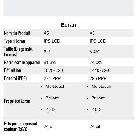
Ecran
Nom du Produit
A5
A5
Type d'Ecran
IPS LCD
IPS LCD
Taille (Diagonale,
6.2"
5.45"
Pouces)
Ratio écran/appareil
81.3%
74.0%
Définition
1520x720
1440x720
Densité (PPP)
271 PPP
295 PPP
Multitouch
Multitouch
Brillant
Brillant
Propriété Ecran
2.5D
2.5D
Bits par composant
24 bit
24 bit
couleur (RGB)