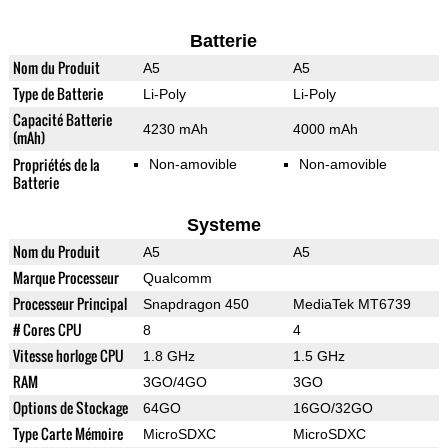
Batterie
Nom du Produit
A5
A5
Type de Batterie
Li-Poly
Li-Poly
Capacité Batterie
4230 mAh
4000 mAh
(mAh)
Propriétés de la
Non-amovible
Non-amovible
Batterie
Systeme
Nom du Produit
A5
A5
Marque Processeur
Qualcomm
Processeur Principal
Snapdragon 450
MediaTek MT6739
# Cores CPU
8
4
Vitesse horloge CPU
1.8 GHz
1.5 GHz
RAM
3GO/4GO
3GO
Options de Stockage
64GO
16GO/32GO
Type Carte Mémoire
MicroSDXC
MicroSDXC