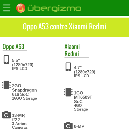
Oppo A53 contre Xiaomi Redmi
Oppo
A53
Xiaomi
Redmi
5.5"
(1280x720)
4.7"
IPS LCD
(1280x720)
IPS LCD
2GO
Snapdragon
1GO
616 SoC
MT6589T
16GO Storage
SoC
4GO
Storage
13-MP,
f/2.2
3 Arrière
8-MP
Cameras