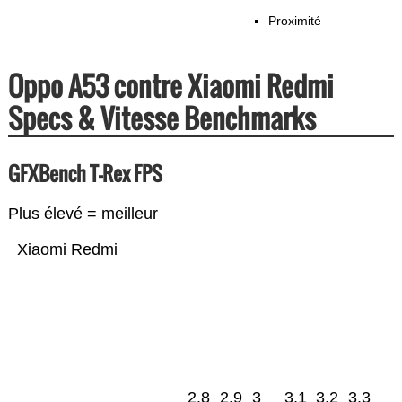
Proximité
Oppo A53 contre Xiaomi Redmi
Specs & Vitesse Benchmarks
GFXBench T-Rex FPS
Plus élevé = meilleur
Xiaomi Redmi
2.8
2.9
3
3.1
3.2
3.3