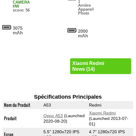
1
CAMERA
Arrière
HW
Appareil
score: 56
Photo
3075
2000
mAh
mAh
Xiaomi Redmi
News (14)
Spécifications Principales
Nom du Produit
A53
Redmi
Xiaomi Redmi
Oppo A53
(Launched
Produit
(Launched 2013-07-
2020-08-20)
01)
5.5" 1280x720 IPS
4.7" 1280x720 IPS
Ecran