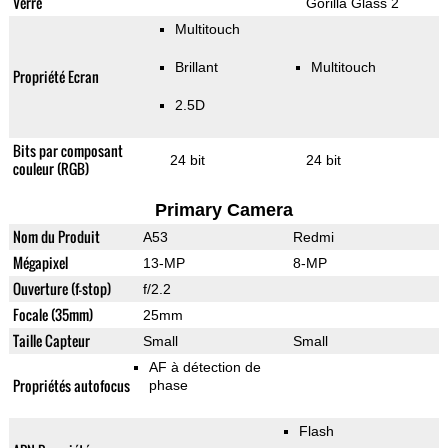
Verre
Gorilla Glass 2
Multitouch
Brillant
Multitouch
Propriété Ecran
2.5D
Bits par composant
24 bit
24 bit
couleur (RGB)
Primary Camera
Nom du Produit
A53
Redmi
Mégapixel
13-MP
8-MP
Ouverture (f-stop)
f/2.2
Focale (35mm)
25mm
Taille Capteur
Small
Small
AF à détection de
Propriétés autofocus
phase
Flash