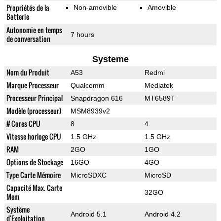
Propriétés de la
Non-amovible
Amovible
Batterie
Autonomie en temps
7 hours
de conversation
Systeme
Nom du Produit
A53
Redmi
Marque Processeur
Qualcomm
Mediatek
Processeur Principal
Snapdragon 616
MT6589T
Modèle (processeur)
MSM8939v2
# Cores CPU
8
4
Vitesse horloge CPU
1.5 GHz
1.5 GHz
RAM
2GO
1GO
Options de Stockage
16GO
4GO
Type Carte Mémoire
MicroSDXC
MicroSD
Capacité Max. Carte
32GO
Mem
Système
Android 5.1
Android 4.2
d'Exploitation