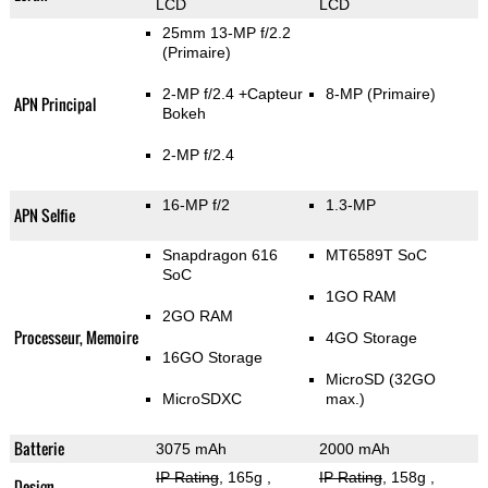
LCD
LCD
25mm 13-MP f/2.2
(Primaire)
2-MP f/2.4
+Capteur
8-MP
(Primaire)
APN Principal
Bokeh
2-MP f/2.4
16-MP f/2
1.3-MP
APN Selfie
Snapdragon 616
MT6589T SoC
SoC
1GO RAM
2GO RAM
Processeur, Memoire
4GO Storage
16GO Storage
MicroSD (32GO
MicroSDXC
max.)
Batterie
3075 mAh
2000 mAh
IP Rating
, 165g
,
IP Rating
, 158g
,
Design