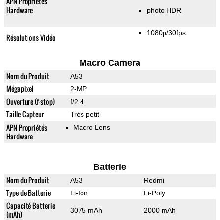
APN Propriétés
Hardware
photo HDR
1080p/30fps
Résolutions Vidéo
Macro Camera
Nom du Produit
A53
Mégapixel
2-MP
Ouverture (f-stop)
f/2.4
Taille Capteur
Très petit
APN Propriétés
Macro Lens
Hardware
Batterie
Nom du Produit
A53
Redmi
Type de Batterie
Li-Ion
Li-Poly
Capacité Batterie
3075 mAh
2000 mAh
(mAh)