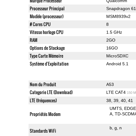
Marque Processeur
Qualcomm
Processeur Principal
Snapdragon 6
Modèle (processeur)
MSM8939v2
# Cores CPU
8
Vitesse horloge CPU
1.5 GHz
RAM
2GO
Options de Stockage
16GO
Type Carte Mémoire
MicroSDXC
Système d'Exploitation
Android 5.1
Nom du Produit
A53
Categorie LTE (Download)
LTE CAT4
150 M
LTE (fréquences)
38, 39, 40, 41
UMTS
EDG
Propriétés Modem
A
TD-SCDM
b
g
n
Standards WiFi