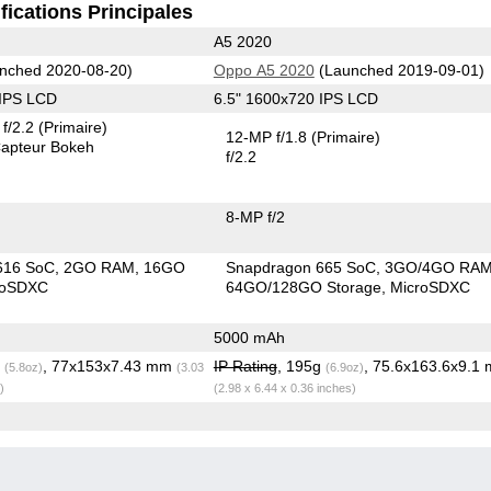
fications Principales
A5 2020
nched 2020-08-20)
Oppo A5 2020
(Launched 2019-09-01)
 IPS LCD
6.5" 1600x720 IPS LCD
f/2.2
(Primaire)
12-MP f/1.8
(Primaire)
apteur Bokeh
f/2.2
8-MP f/2
616 SoC
2GO RAM
16GO
Snapdragon 665 SoC
3GO/4GO RA
roSDXC
64GO/128GO Storage
MicroSDXC
5000 mAh
g
, 77x153x7.43 mm
IP Rating
, 195g
, 75.6x163.6x9.1
(5.8oz)
(3.03
(6.9oz)
)
(2.98 x 6.44 x 0.36 inches)