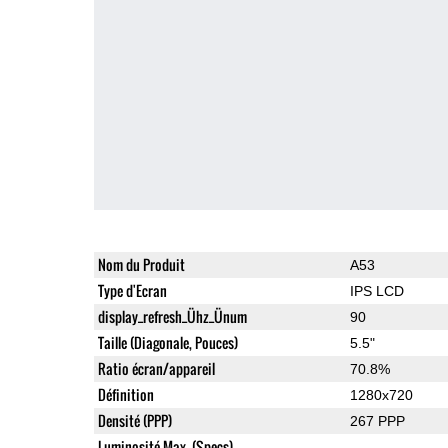
Nom du Produit
A53
Type d'Ecran
IPS LCD
display_refresh_Ühz_Ünum
90
Taille (Diagonale, Pouces)
5.5"
Ratio écran/appareil
70.8%
Définition
1280x720
Densité (PPP)
267 PPP
Luminosité Max. (Specs)