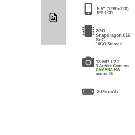
5.5" (1280x720)
IPS LCD
2GO
Snapdragon 616
SoC
16GO Storage
13-MP, f/2.2
3 Arrière Cameras
CAMERA HW
score: 56
3075 mAh