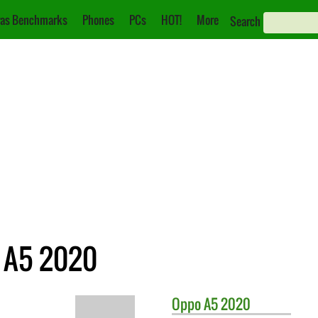
as Benchmarks
Phones
PCs
HOT!
More
Search
 A5 2020
Oppo
A5 2020