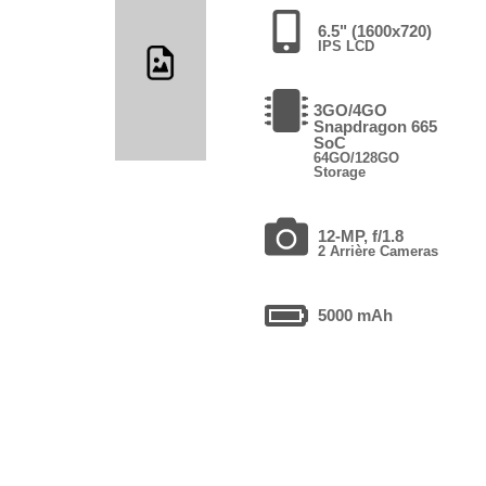
6.5" (1600x720)
IPS LCD
3GO/4GO
Snapdragon 665
SoC
64GO/128GO
Storage
12-MP, f/1.8
2 Arrière Cameras
5000 mAh