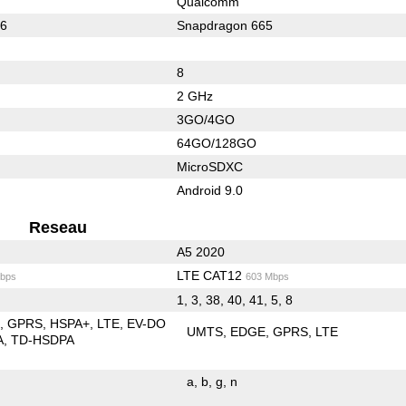
Qualcomm
16
Snapdragon 665
8
2 GHz
3GO/4GO
64GO/128GO
MicroSDXC
Android 9.0
Reseau
A5 2020
LTE CAT12
bps
603 Mbps
1, 3, 38, 40, 41, 5, 8
E
GPRS
HSPA+
LTE
EV-DO
UMTS
EDGE
GPRS
LTE
A
TD-HSDPA
a
b
g
n