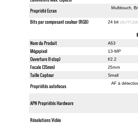
Multitouch
Br
Propriété Ecran
Bits par composant couleur (RGB)
24 bit
(16,777,216
Nom du Produit
A53
Mégapixel
13-MP
Ouverture (f-stop)
f/2.2
Focale (35mm)
25mm
Taille Capteur
Small
AF à détecti
Propriétés autofocus
APN Propriétés Hardware
Résolutions Vidéo