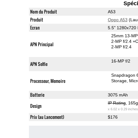
Spéci
Nom du Produit
A53
Produit
Oppo A53
(Lau
Ecran
5.5" 1280x720
25mm 13-MP 
2-MP f/2.4
+C
APN Principal
2-MP f/2.4
16-MP f/2
APN Selfie
Snapdragon 
Processeur, Memoire
Storage
Mic
Batterie
3075 mAh
IP Rating
, 165
Design
x 6.02 x 0.29 inches
Prix (au Lancement)
$176