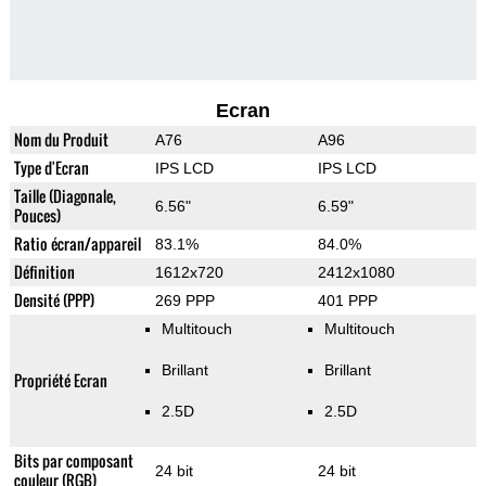
Ecran
Nom du Produit
A76
A96
Type d'Ecran
IPS LCD
IPS LCD
Taille (Diagonale,
6.56"
6.59"
Pouces)
Ratio écran/appareil
83.1%
84.0%
Définition
1612x720
2412x1080
Densité (PPP)
269 PPP
401 PPP
Multitouch
Multitouch
Brillant
Brillant
Propriété Ecran
2.5D
2.5D
Bits par composant
24 bit
24 bit
couleur (RGB)