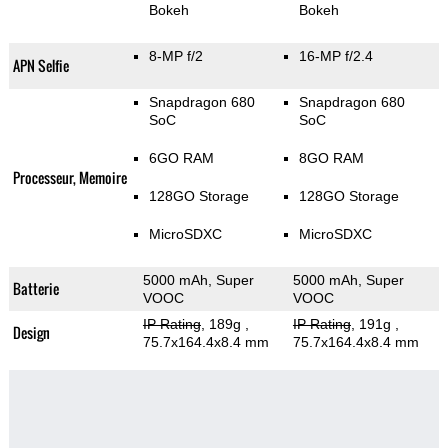
Bokeh
Bokeh
8-MP f/2
16-MP f/2.4
APN Selfie
Snapdragon 680
Snapdragon 680
SoC
SoC
6GO RAM
8GO RAM
Processeur, Memoire
128GO Storage
128GO Storage
MicroSDXC
MicroSDXC
5000 mAh, Super
5000 mAh, Super
Batterie
VOOC
VOOC
IP Rating
, 189g
,
IP Rating
, 191g
,
Design
75.7x164.4x8.4 mm
75.7x164.4x8.4 mm