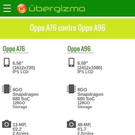
Oppo A76 contre Oppo A96
Oppo
A76
Oppo
A96
6.56"
6.59"
(1612x720)
(2412x1080)
IPS LCD
IPS LCD
6GO
8GO
Snapdragon
Snapdragon
680 SoC
680 SoC
128GO
128GO
Storage
Storage
13-MP,
48-MP,
f/2.2
f/1.7
2 Arrière
2 Arrière