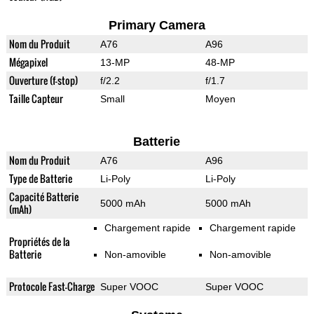
Primary Camera
Nom du Produit
A76
A96
Mégapixel
13-MP
48-MP
Ouverture (f-stop)
f/2.2
f/1.7
Taille Capteur
Small
Moyen
Batterie
Nom du Produit
A76
A96
Type de Batterie
Li-Poly
Li-Poly
Capacité Batterie
5000 mAh
5000 mAh
(mAh)
Chargement rapide
Chargement rapide
Propriétés de la
Batterie
Non-amovible
Non-amovible
Protocole Fast-Charge
Super VOOC
Super VOOC