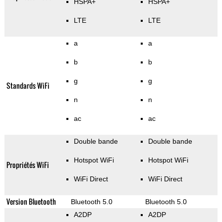
HSPA+
HSPA+
LTE
LTE
a
a
b
b
g
g
Standards WiFi
n
n
ac
ac
Double bande
Double bande
Hotspot WiFi
Hotspot WiFi
Propriétés WiFi
WiFi Direct
WiFi Direct
Version Bluetooth
Bluetooth 5.0
Bluetooth 5.0
A2DP
A2DP