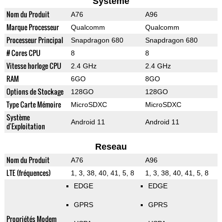
Systeme
Nom du Produit
A76
A96
Marque Processeur
Qualcomm
Qualcomm
Processeur Principal
Snapdragon 680
Snapdragon 680
# Cores CPU
8
8
Vitesse horloge CPU
2.4 GHz
2.4 GHz
RAM
6GO
8GO
Options de Stockage
128GO
128GO
Type Carte Mémoire
MicroSDXC
MicroSDXC
Système
Android 11
Android 11
d'Exploitation
Reseau
Nom du Produit
A76
A96
LTE (fréquences)
1, 3, 38, 40, 41, 5, 8
1, 3, 38, 40, 41, 5, 8
EDGE
EDGE
GPRS
GPRS
Propriétés Modem