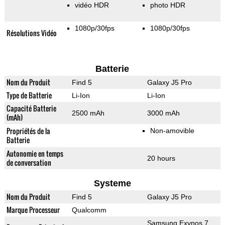
vidéo HDR
photo HDR
1080p/30fps
1080p/30fps
Résolutions Vidéo
Batterie
Nom du Produit
Find 5
Galaxy J5 Pro
Type de Batterie
Li-Ion
Li-Ion
Capacité Batterie
2500 mAh
3000 mAh
(mAh)
Propriétés de la
Non-amovible
Batterie
Autonomie en temps
20 hours
de conversation
Systeme
Nom du Produit
Find 5
Galaxy J5 Pro
Marque Processeur
Qualcomm
Samsung Exynos 7