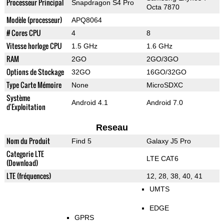
Processeur Principal
Snapdragon S4 Pro
Octa 7870
Modèle (processeur)
APQ8064
# Cores CPU
4
8
Vitesse horloge CPU
1.5 GHz
1.6 GHz
RAM
2GO
2GO/3GO
Options de Stockage
32GO
16GO/32GO
Type Carte Mémoire
None
MicroSDXC
Système
Android 4.1
Android 7.0
d'Exploitation
Reseau
Nom du Produit
Find 5
Galaxy J5 Pro
Categorie LTE
LTE CAT6
(Download)
LTE (fréquences)
12, 28, 38, 40, 41
UMTS
EDGE
GPRS