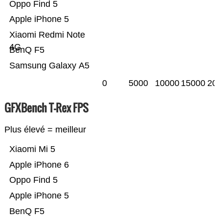
Oppo Find 5
Apple iPhone 5
Xiaomi Redmi Note
4G
BenQ F5
Samsung Galaxy A5
0
5000
10000
15000
20
GFXBench T-Rex FPS
Plus élevé = meilleur
Xiaomi Mi 5
Apple iPhone 6
Oppo Find 5
Apple iPhone 5
BenQ F5