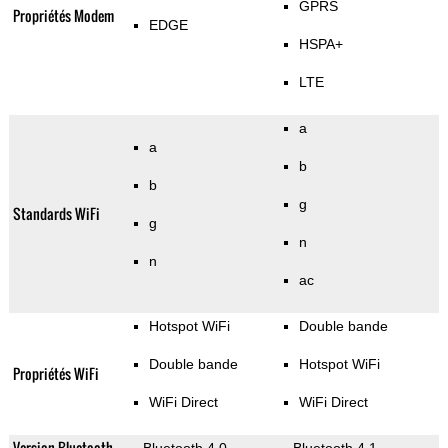
GPRS
Propriétés Modem
EDGE
HSPA+
LTE
a
a
b
b
g
Standards WiFi
g
n
n
ac
Hotspot WiFi
Double bande
Double bande
Hotspot WiFi
Propriétés WiFi
WiFi Direct
WiFi Direct
Version Bluetooth