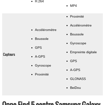
H.264
MP4
Proximité
Accéléromètre
Accéléromètre
Boussole
Boussole
Gyroscope
GPS
Empreinte digitale
Capteurs
A-GPS
GPS
Gyroscope
A-GPS
Proximité
GLONASS
BeiDou
Oppo Find 5 contre Samsung Galaxy