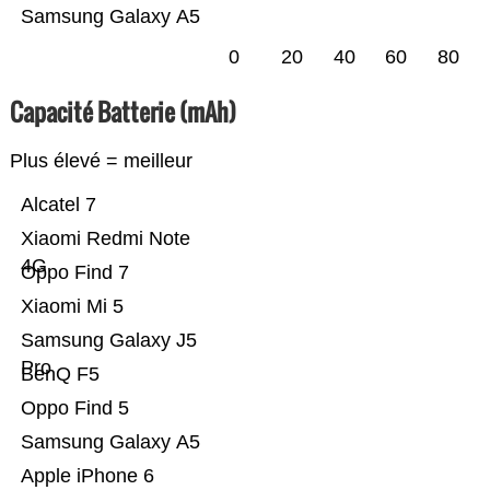
Samsung Galaxy A5
0
20
40
60
80
Capacité Batterie (mAh)
Plus élevé = meilleur
Alcatel 7
Xiaomi Redmi Note
4G
Oppo Find 7
Xiaomi Mi 5
Samsung Galaxy J5
Pro
BenQ F5
Oppo Find 5
Samsung Galaxy A5
Apple iPhone 6