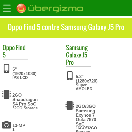
Oppo Find 5 contre Samsung Galaxy J5 Pro
Oppo
Find
Samsung
5
Galaxy J5
Pro
5"
(1920x1080)
5.2"
IPS LCD
(1280x720)
Super
AMOLED
2GO
Snapdragon
S4 Pro SoC
2GO/3GO
32GO Storage
Samsung
Exynos 7
Octa 7870
SoC
13-MP
16GO/32GO
1
Storage