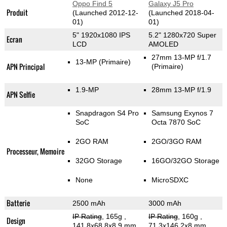
Oppo Find 5
Galaxy J5 Pro
Produit
(Launched 2012-12-
(Launched 2018-04-
01)
01)
5" 1920x1080 IPS
5.2" 1280x720 Super
Ecran
LCD
AMOLED
27mm 13-MP f/1.7
13-MP
(Primaire)
APN Principal
(Primaire)
1.9-MP
28mm 13-MP f/1.9
APN Selfie
Snapdragon S4 Pro
Samsung Exynos 7
SoC
Octa 7870 SoC
2GO RAM
2GO/3GO RAM
Processeur, Memoire
32GO Storage
16GO/32GO Storage
None
MicroSDXC
Batterie
2500 mAh
3000 mAh
IP Rating
, 165g
,
IP Rating
, 160g
,
Design
141.8x68.8x8.9 mm
71.3x146.2x8 mm