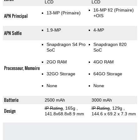
LCD
LCD
16-MP f/2
(Primaire)
13-MP
(Primaire)
APN Principal
+OIS
1.9-MP
4-MP
APN Selfie
Snapdragon S4 Pro
Snapdragon 820
SoC
SoC
2GO RAM
4GO RAM
Processeur, Memoire
32GO Storage
64GO Storage
None
None
Batterie
2500 mAh
3000 mAh
IP Rating
, 165g
,
IP Rating
, 129g
,
Design
141.8x68.8x8.9 mm
144.6 x 69.2 x 7.3 mm