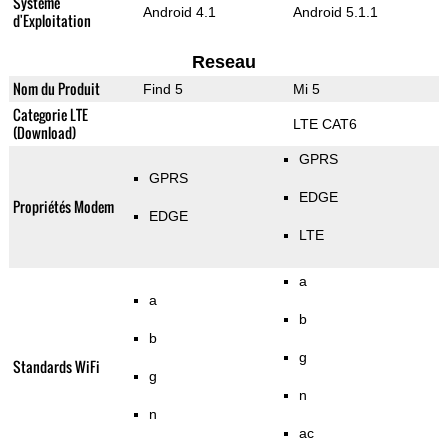
Système
Android 4.1
Android 5.1.1
d'Exploitation
Reseau
Nom du Produit
Find 5
Mi 5
Categorie LTE
LTE CAT6
(Download)
GPRS
GPRS
EDGE
Propriétés Modem
EDGE
LTE
a
a
b
b
g
Standards WiFi
g
n
n
ac