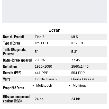
Ecran
Nom du Produit
Find 5
Mi 5
Type d'Ecran
IPS LCD
IPS LCD
Taille (Diagonale,
5"
5.3"
Pouces)
Ratio écran/appareil
70.6%
77.4%
Définition
1920x1080
2560x1440
Densité (PPP)
441 PPP
554 PPP
Verre
Gorilla Glass 2
Gorilla Glass 4
Multitouch
Multitouch
Propriété Ecran
Bits par composant
24 bit
24 bit
couleur (RGB)