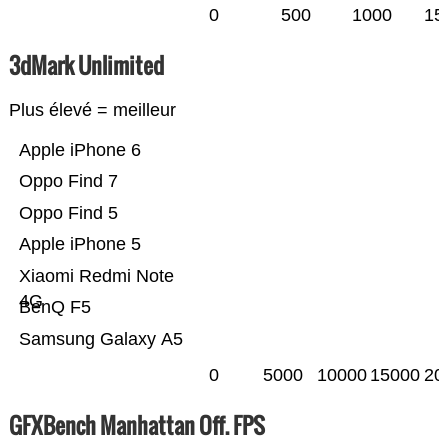
0
500
1000
15
3dMark Unlimited
Plus élevé = meilleur
Apple iPhone 6
Oppo Find 7
Oppo Find 5
Apple iPhone 5
Xiaomi Redmi Note
4G
BenQ F5
Samsung Galaxy A5
0
5000
10000
15000
20
GFXBench Manhattan Off. FPS