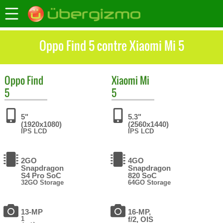
Oppo Find 5 contre Xiaomi Mi 5
Oppo
Find
Xiaomi
Mi
5
5
5"
5.3"
(1920x1080)
(2560x1440)
IPS LCD
IPS LCD
2GO
4GO
Snapdragon
Snapdragon
S4 Pro SoC
820 SoC
32GO Storage
64GO Storage
13-MP
16-MP,
1
f/2, OIS