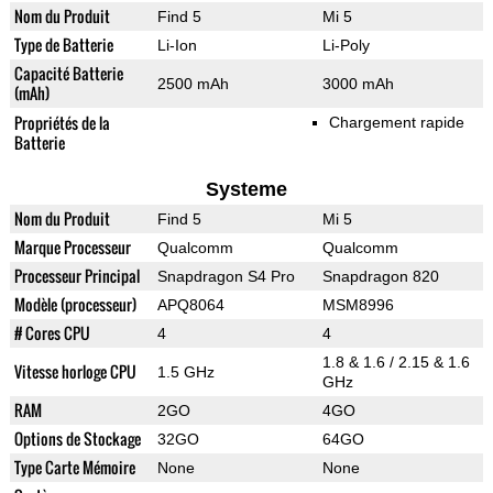
Nom du Produit
Find 5
Mi 5
Type de Batterie
Li-Ion
Li-Poly
Capacité Batterie
2500 mAh
3000 mAh
(mAh)
Propriétés de la
Chargement rapide
Batterie
Systeme
Nom du Produit
Find 5
Mi 5
Marque Processeur
Qualcomm
Qualcomm
Processeur Principal
Snapdragon S4 Pro
Snapdragon 820
Modèle (processeur)
APQ8064
MSM8996
# Cores CPU
4
4
1.8 & 1.6 / 2.15 & 1.6
Vitesse horloge CPU
1.5 GHz
GHz
RAM
2GO
4GO
Options de Stockage
32GO
64GO
Type Carte Mémoire
None
None