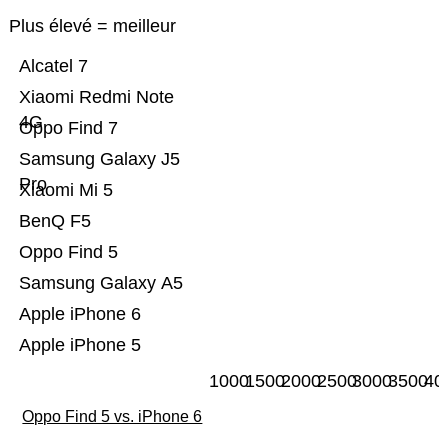
Plus élevé = meilleur
Alcatel 7
Xiaomi Redmi Note
4G
Oppo Find 7
Samsung Galaxy J5
Pro
Xiaomi Mi 5
BenQ F5
Oppo Find 5
Samsung Galaxy A5
Apple iPhone 6
Apple iPhone 5
1000
1500
2000
2500
3000
3500
40
Oppo Find 5 vs. iPhone 6