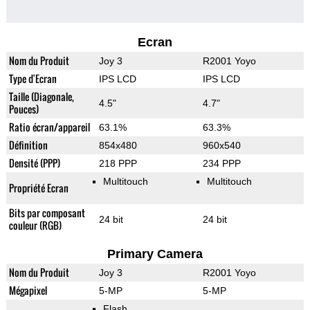
Ecran
Nom du Produit
Joy 3
R2001 Yoyo
Type d'Ecran
IPS LCD
IPS LCD
Taille (Diagonale,
4.5"
4.7"
Pouces)
Ratio écran/appareil
63.1%
63.3%
Définition
854x480
960x540
Densité (PPP)
218 PPP
234 PPP
Multitouch
Multitouch
Propriété Ecran
Bits par composant
24 bit
24 bit
couleur (RGB)
Primary Camera
Nom du Produit
Joy 3
R2001 Yoyo
Mégapixel
5-MP
5-MP
Flash