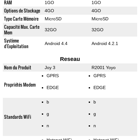
RAM
1GO
1GO
Options de Stockage
4GO
4GO
Type Carte Mémoire
MicroSD
MicroSD
Capacité Max. Carte
32GO
32GO
Mem
Système
Android 4.4
Android 4.2.1
d'Exploitation
Reseau
Nom du Produit
Joy 3
R2001 Yoyo
GPRS
GPRS
Propriétés Modem
EDGE
EDGE
b
b
g
g
Standards WiFi
n
n