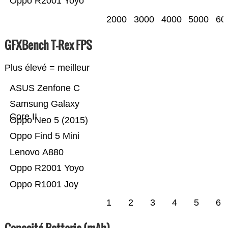
Oppo R2001 Yoyo
2000
3000
4000
5000
60
GFXBench T-Rex FPS
Plus élevé = meilleur
ASUS Zenfone C
Samsung Galaxy
Core II
Oppo Neo 5 (2015)
Oppo Find 5 Mini
Lenovo A880
Oppo R2001 Yoyo
Oppo R1001 Joy
1
2
3
4
5
6