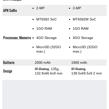
2-MP
2-MP
APN Selfie
MT6582 SoC
MT6582M SoC
1GO RAM
1GO RAM
Processeur, Memoire
4GO Storage
4GO Storage
MicroSD (32GO
MicroSD (32GO
max.)
max.)
Batterie
2000 mAh
1900 mAh
IP Rating
, 135g
,
IP Rating
,
Design
132.8x66.6x9 mm
138.5x69.5x9.2 mm