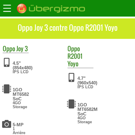
Oppo Joy 3 contre Oppo R2001 Yoyo
Oppo
Joy 3
Oppo
R2001
Yoyo
4.5"
(854x480)
IPS LCD
4.7"
(960x540)
IPS LCD
1GO
MT6582
SoC
4GO
1GO
Storage
MT6582M
SoC
4GO
Storage
5-MP
1
Arrière