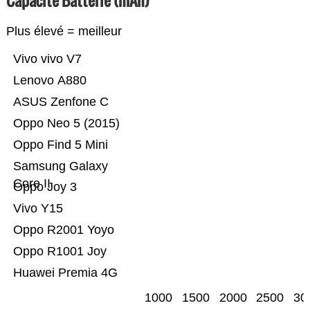
Capacité Batterie (mAh)
Plus élevé = meilleur
Vivo vivo V7
Lenovo A880
ASUS Zenfone C
Oppo Neo 5 (2015)
Oppo Find 5 Mini
Samsung Galaxy
Core II
Oppo Joy 3
Vivo Y15
Oppo R2001 Yoyo
Oppo R1001 Joy
Huawei Premia 4G
1000
1500
2000
2500
30