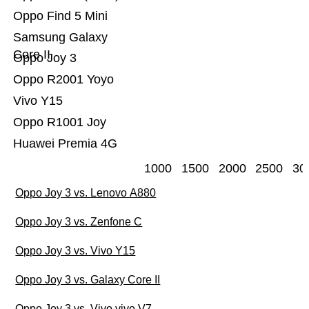
Oppo Find 5 Mini
Samsung Galaxy
Core II
Oppo Joy 3
Oppo R2001 Yoyo
Vivo Y15
Oppo R1001 Joy
Huawei Premia 4G
1000
1500
2000
2500
30
Oppo Joy 3 vs. Lenovo A880
Oppo Joy 3 vs. Zenfone C
Oppo Joy 3 vs. Vivo Y15
Oppo Joy 3 vs. Galaxy Core II
Oppo Joy 3 vs. Vivo vivo V7