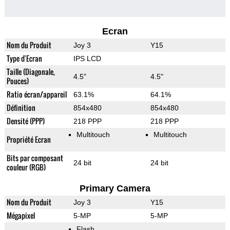
Ecran
Nom du Produit
Joy 3
Y15
Type d'Ecran
IPS LCD
Taille (Diagonale,
4.5"
4.5"
Pouces)
Ratio écran/appareil
63.1%
64.1%
Définition
854x480
854x480
Densité (PPP)
218 PPP
218 PPP
Multitouch
Multitouch
Propriété Ecran
Bits par composant
24 bit
24 bit
couleur (RGB)
Primary Camera
Nom du Produit
Joy 3
Y15
Mégapixel
5-MP
5-MP
Flash