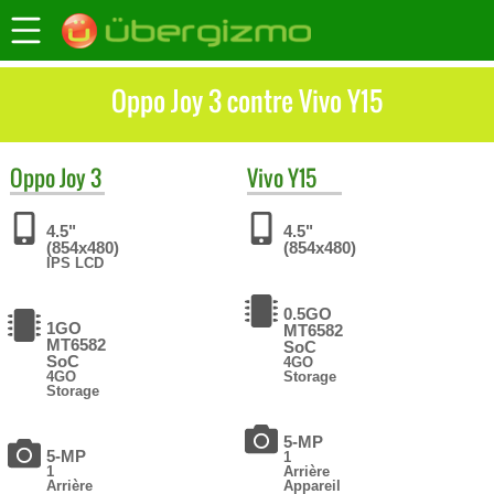
Oppo Joy 3 contre Vivo Y15
Oppo
Joy 3
Vivo
Y15
4.5"
4.5"
(854x480)
(854x480)
IPS LCD
0.5GO
1GO
MT6582
MT6582
SoC
SoC
4GO
4GO
Storage
Storage
5-MP
5-MP
1
1
Arrière
Arrière
Appareil