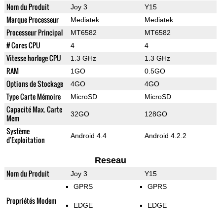
Nom du Produit
Joy 3
Y15
Marque Processeur
Mediatek
Mediatek
Processeur Principal
MT6582
MT6582
# Cores CPU
4
4
Vitesse horloge CPU
1.3 GHz
1.3 GHz
RAM
1GO
0.5GO
Options de Stockage
4GO
4GO
Type Carte Mémoire
MicroSD
MicroSD
Capacité Max. Carte
32GO
128GO
Mem
Système
Android 4.4
Android 4.2.2
d'Exploitation
Reseau
Nom du Produit
Joy 3
Y15
GPRS
GPRS
Propriétés Modem
EDGE
EDGE