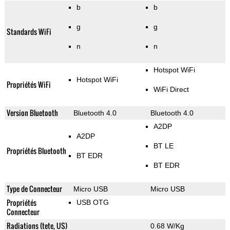
b
b
g
g
Standards WiFi
n
n
Hotspot WiFi
Hotspot WiFi
Propriétés WiFi
WiFi Direct
Version Bluetooth
Bluetooth 4.0
Bluetooth 4.0
A2DP
A2DP
BT LE
Propriétés Bluetooth
BT EDR
BT EDR
Type de Connecteur
Micro USB
Micro USB
Propriétés
USB OTG
Connecteur
Radiations (tete, US)
0.68 W/Kg