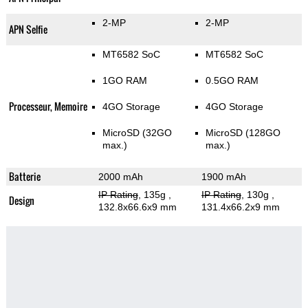
2-MP
2-MP
APN Selfie
MT6582 SoC
MT6582 SoC
1GO RAM
0.5GO RAM
Processeur, Memoire
4GO Storage
4GO Storage
MicroSD (32GO
MicroSD (128GO
max.)
max.)
Batterie
2000 mAh
1900 mAh
IP Rating
, 135g
,
IP Rating
, 130g
,
Design
132.8x66.6x9 mm
131.4x66.2x9 mm