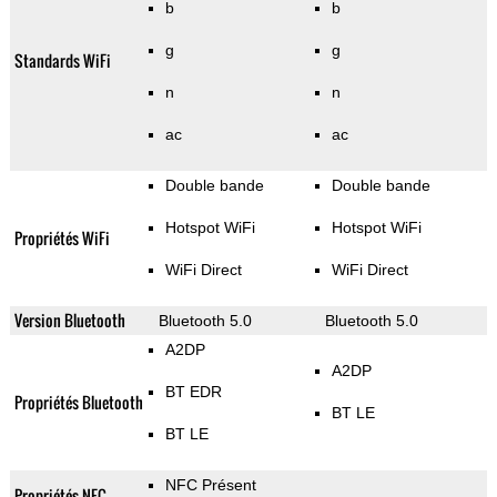
b
b
g
g
Standards WiFi
n
n
ac
ac
Double bande
Double bande
Hotspot WiFi
Hotspot WiFi
Propriétés WiFi
WiFi Direct
WiFi Direct
Version Bluetooth
Bluetooth 5.0
Bluetooth 5.0
A2DP
A2DP
BT EDR
Propriétés Bluetooth
BT LE
BT LE
NFC Présent
Propriétés NFC