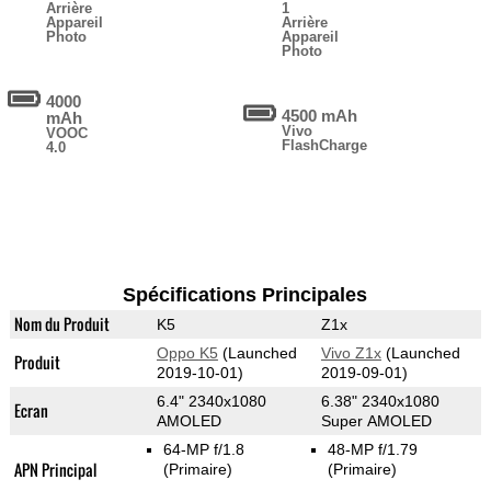
Arrière
1
Appareil
Arrière
Photo
Appareil
Photo
4000
4500 mAh
mAh
Vivo
VOOC
FlashCharge
4.0
Spécifications Principales
Nom du Produit
K5
Z1x
Oppo K5
(Launched
Vivo Z1x
(Launched
Produit
2019-10-01)
2019-09-01)
6.4" 2340x1080
6.38" 2340x1080
Ecran
AMOLED
Super AMOLED
64-MP f/1.8
48-MP f/1.79
APN Principal
(Primaire)
(Primaire)