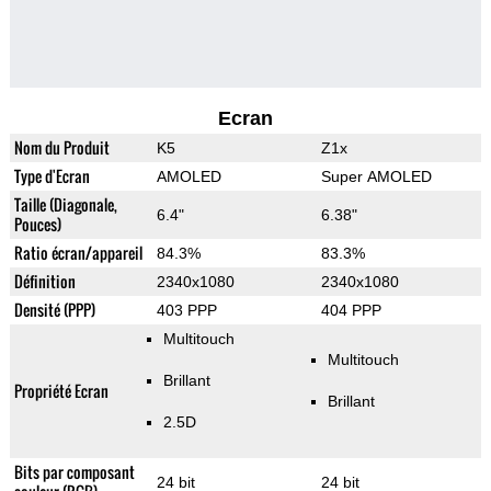
Ecran
Nom du Produit
K5
Z1x
Type d'Ecran
AMOLED
Super AMOLED
Taille (Diagonale,
6.4"
6.38"
Pouces)
Ratio écran/appareil
84.3%
83.3%
Définition
2340x1080
2340x1080
Densité (PPP)
403 PPP
404 PPP
Multitouch
Multitouch
Brillant
Propriété Ecran
Brillant
2.5D
Bits par composant
24 bit
24 bit