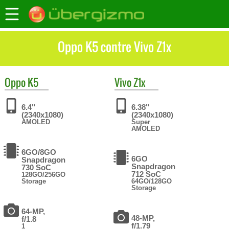
Oppo K5 contre Vivo Z1x
Oppo
K5
Vivo
Z1x
6.4"
6.38"
(2340x1080)
(2340x1080)
AMOLED
Super
AMOLED
6GO/8GO
6GO
Snapdragon
Snapdragon
730 SoC
712 SoC
128GO/256GO
Storage
64GO/128GO
Storage
64-MP,
48-MP,
f/1.8
f/1.79
1