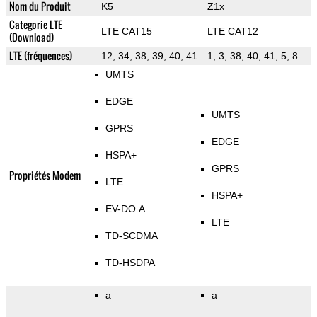
Nom du Produit
K5
Z1x
Categorie LTE
LTE CAT15
LTE CAT12
(Download)
LTE (fréquences)
12, 34, 38, 39, 40, 41
1, 3, 38, 40, 41, 5, 8
UMTS
EDGE
UMTS
GPRS
EDGE
HSPA+
GPRS
Propriétés Modem
LTE
HSPA+
EV-DO A
LTE
TD-SCDMA
TD-HSDPA
a
a