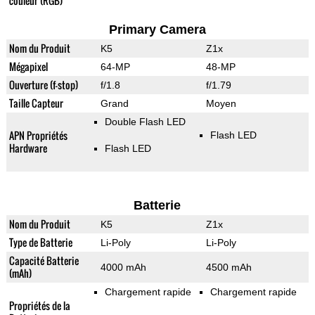
couleur (RGB)
Primary Camera
Nom du Produit
K5
Z1x
Mégapixel
64-MP
48-MP
Ouverture (f-stop)
f/1.8
f/1.79
Taille Capteur
Grand
Moyen
Double Flash LED
APN Propriétés
Flash LED
Hardware
Flash LED
Batterie
Nom du Produit
K5
Z1x
Type de Batterie
Li-Poly
Li-Poly
Capacité Batterie
4000 mAh
4500 mAh
(mAh)
Chargement rapide
Chargement rapide
Propriétés de la