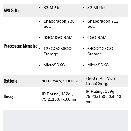
32-MP f/2
32-MP f/2
APN Selfie
Snapdragon 730
Snapdragon 712
SoC
SoC
6GO/8GO RAM
6GO RAM
Processeur, Memoire
128GO/256GO
64GO/128GO
Storage
Storage
MicroSDXC
MicroSDXC
4500 mAh, Vivo
Batterie
4000 mAh, VOOC 4.0
FlashCharge
IP Rating
, 189g
,
IP Rating
, 182g
,
Design
75.23x159.53x8.13
75.2x158.7x8.6 mm
mm