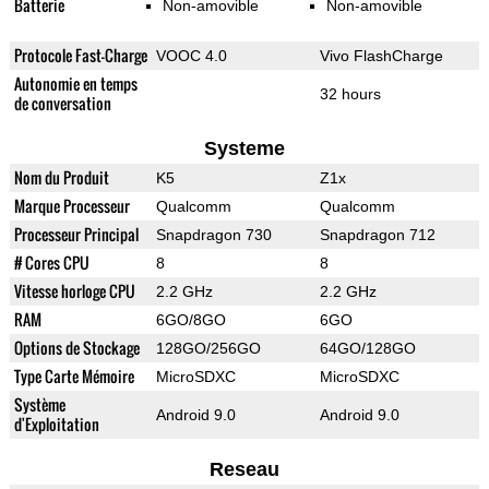
Batterie
Non-amovible
Non-amovible
Protocole Fast-Charge
VOOC 4.0
Vivo FlashCharge
Autonomie en temps
32 hours
de conversation
Systeme
Nom du Produit
K5
Z1x
Marque Processeur
Qualcomm
Qualcomm
Processeur Principal
Snapdragon 730
Snapdragon 712
# Cores CPU
8
8
Vitesse horloge CPU
2.2 GHz
2.2 GHz
RAM
6GO/8GO
6GO
Options de Stockage
128GO/256GO
64GO/128GO
Type Carte Mémoire
MicroSDXC
MicroSDXC
Système
Android 9.0
Android 9.0
d'Exploitation
Reseau