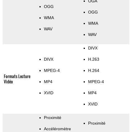
OGA
OGG
OGG
WMA
WMA
WAV
WAV
DIVX
DIVX
H.263
MPEG-4
H.264
Formats Lecture
Vidéo
MP4
MPEG-4
XVID
MP4
XVID
Proximité
Proximité
Accéléromètre