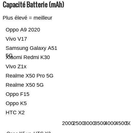
Capacité Batterie (mAh)
Plus élevé = meilleur
Oppo A9 2020
Vivo V17
Samsung Galaxy A51
5G
Xiaomi Redmi K30
Vivo Z1x
Realme X50 Pro 5G
Realme X50 5G
Oppo F15
Oppo K5
HTC X2
2000
2500
3000
3500
4000
4500
50