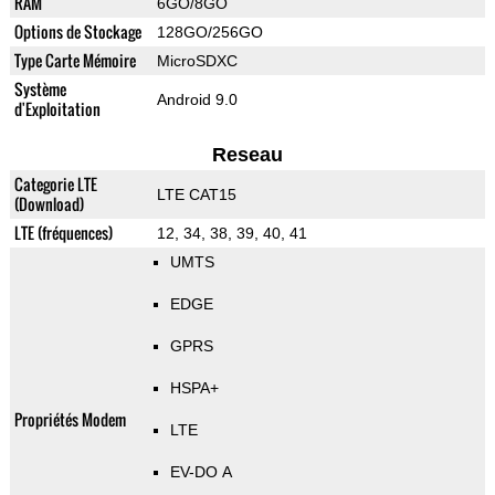
RAM
6GO/8GO
Options de Stockage
128GO/256GO
Type Carte Mémoire
MicroSDXC
Système
Android 9.0
d'Exploitation
Reseau
Categorie LTE
LTE CAT15
(Download)
LTE (fréquences)
12, 34, 38, 39, 40, 41
UMTS
EDGE
GPRS
HSPA+
Propriétés Modem
LTE
EV-DO A