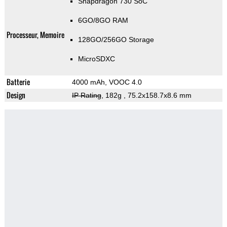
Snapdragon 730 SoC
6GO/8GO RAM
Processeur, Memoire
128GO/256GO Storage
MicroSDXC
Batterie
4000 mAh, VOOC 4.0
Design
IP Rating
, 182g
, 75.2x158.7x8.6 mm