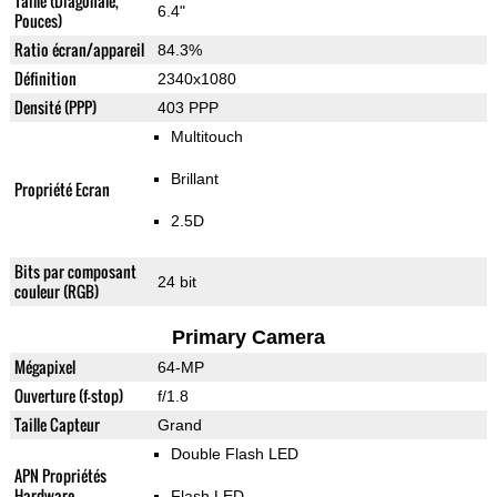
Taille (Diagonale,
6.4"
Pouces)
Ratio écran/appareil
84.3%
Définition
2340x1080
Densité (PPP)
403 PPP
Multitouch
Brillant
Propriété Ecran
2.5D
Bits par composant
24 bit
couleur (RGB)
Primary Camera
Mégapixel
64-MP
Ouverture (f-stop)
f/1.8
Taille Capteur
Grand
Double Flash LED
APN Propriétés
Hardware
Flash LED