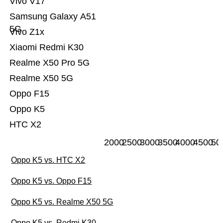
Vivo V17
Samsung Galaxy A51
5G
Vivo Z1x
Xiaomi Redmi K30
Realme X50 Pro 5G
Realme X50 5G
Oppo F15
Oppo K5
HTC X2
2000
2500
3000
3500
4000
4500
50
Oppo K5 vs. HTC X2
Oppo K5 vs. Oppo F15
Oppo K5 vs. Realme X50 5G
Oppo K5 vs. Redmi K30