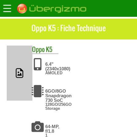
Oppo K5 : Fiche Technique
Oppo
K5
6.4"
(2340x1080)
AMOLED
6GO/8GO
Snapdragon
730 SoC
128GO/256GO
Storage
64-MP,
f/1.8
1