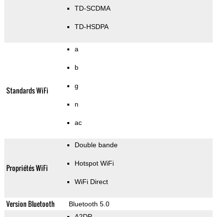
TD-SCDMA
TD-HSDPA
a
b
g
Standards WiFi
n
ac
Double bande
Hotspot WiFi
Propriétés WiFi
WiFi Direct
Version Bluetooth
Bluetooth 5.0
A2DP