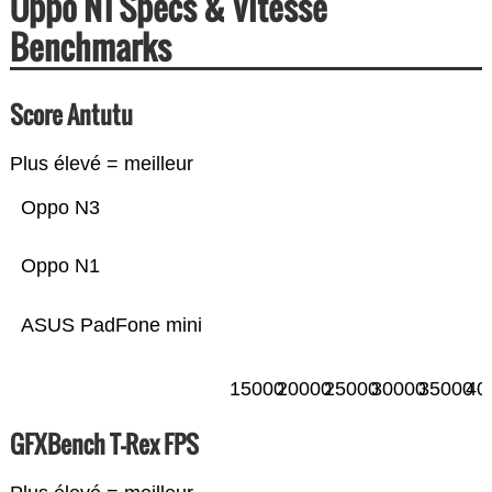
Oppo N1 Specs & Vitesse
Benchmarks
Score Antutu
Plus élevé = meilleur
Oppo N3
Oppo N1
ASUS PadFone mini
15000
20000
25000
30000
35000
40
GFXBench T-Rex FPS