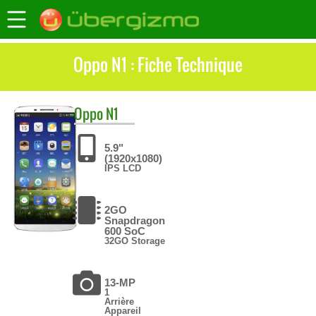
Oppo N1 : Fiche Technique
Oppo
N1
5.9"
(1920x1080)
IPS LCD
2GO
Snapdragon
600 SoC
32GO Storage
13-MP
1
Arrière
Appareil