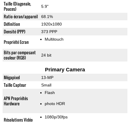
Taille (Diagonale,
5.9"
Pouces)
Ratio écran/appareil
68.1%
Définition
1920x1080
Densité (PPP)
373 PPP
Multitouch
Propriété Ecran
Bits par composant
24 bit
couleur (RGB)
Primary Camera
Mégapixel
13-MP
Taille Capteur
Small
Flash
APN Propriétés
Hardware
photo HDR
1080p/30fps
Résolutions Vidéo