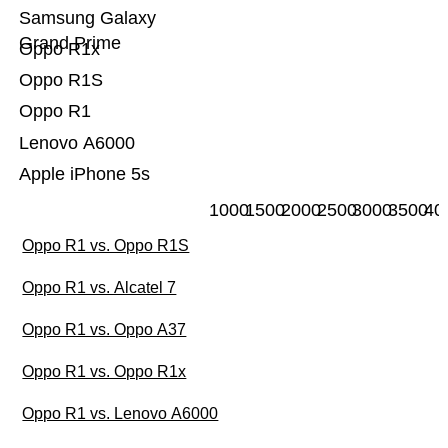
Samsung Galaxy
Grand Prime
Oppo R1x
Oppo R1S
Oppo R1
Lenovo A6000
Apple iPhone 5s
1000
1500
2000
2500
3000
3500
40
Oppo R1 vs. Oppo R1S
Oppo R1 vs. Alcatel 7
Oppo R1 vs. Oppo A37
Oppo R1 vs. Oppo R1x
Oppo R1 vs. Lenovo A6000