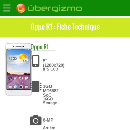
Oppo R1 : Fiche Technique
Oppo
R1
5"
(1280x720)
IPS LCD
1GO
MT6582
SoC
16GO
Storage
8-MP
1
Arrière