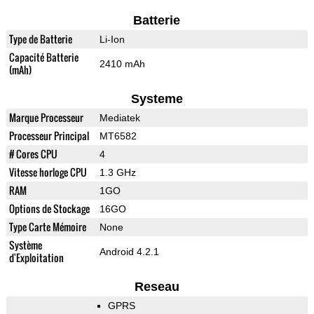
Batterie
Type de Batterie
Li-Ion
Capacité Batterie
2410 mAh
(mAh)
Systeme
Marque Processeur
Mediatek
Processeur Principal
MT6582
# Cores CPU
4
Vitesse horloge CPU
1.3 GHz
RAM
1GO
Options de Stockage
16GO
Type Carte Mémoire
None
Système
Android 4.2.1
d'Exploitation
Reseau
GPRS