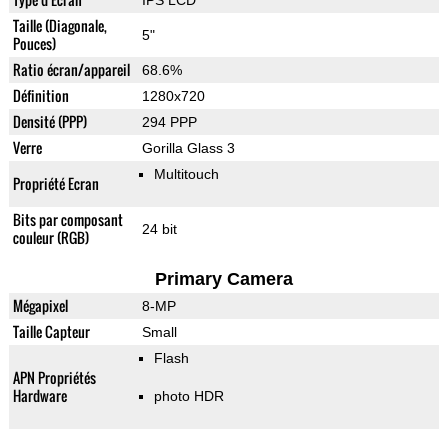
IPS LCD
Taille (Diagonale,
5"
Pouces)
Ratio écran/appareil
68.6%
Définition
1280x720
Densité (PPP)
294 PPP
Verre
Gorilla Glass 3
Multitouch
Propriété Ecran
Bits par composant
24 bit
couleur (RGB)
Primary Camera
Mégapixel
8-MP
Taille Capteur
Small
Flash
APN Propriétés
Hardware
photo HDR