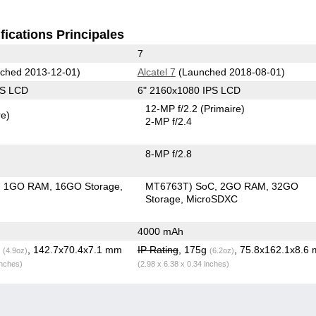
fications Principales
7
ched 2013-12-01)
Alcatel 7
(Launched 2018-08-01)
PS LCD
6" 2160x1080 IPS LCD
12-MP f/2.2
(Primaire)
re)
2-MP f/2.4
8-MP f/2.8
1GO RAM
16GO Storage
MT6763T) SoC
2GO RAM
32GO
Storage
MicroSDXC
4000 mAh
g
, 142.7x70.4x7.1 mm
IP Rating
, 175g
, 75.8x162.1x8.6
(4.9oz)
(6.2oz)
inches)
(2.98 x 6.38 x 0.34 inches)