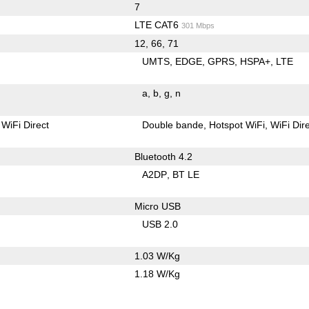
7
LTE CAT6
301 Mbps
12, 66, 71
UMTS
EDGE
GPRS
HSPA+
LTE
a
b
g
n
WiFi Direct
Double bande
Hotspot WiFi
WiFi Dir
Bluetooth 4.2
A2DP
BT LE
Micro USB
USB 2.0
1.03 W/Kg
1.18 W/Kg