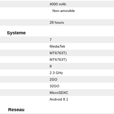
4000 mAh
Non-amovible
28 hours
Systeme
7
MediaTek
MT6763T)
MT6763T)
8
2.3 GHz
2GO
32GO
MicroSDXC
Android 8.1
Reseau