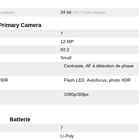
24 bit
 couleurs)
(16,777,216 couleurs)
Primary Camera
7
12-MP
f/2.2
Small
Contraste
AF à détection de phase
 HDR
Flash LED
Autofocus
photo HDR
1080p/30fps
Batterie
7
Li-Poly