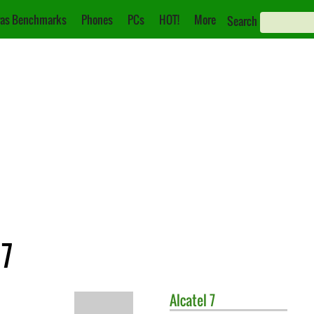
as Benchmarks
Phones
PCs
HOT!
More
Search
 7
Alcatel
7