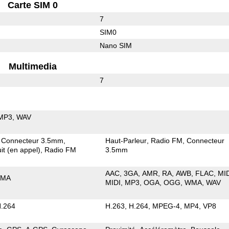
Carte SIM 0
7
SIM0
Nano SIM
Multimedia
7
MP3
WAV
Connecteur 3.5mm
Haut-Parleur
Radio FM
Connecteur
it (en appel)
Radio FM
3.5mm
AAC
3GA
AMR
RA
AWB
FLAC
MI
MA
MIDI
MP3
OGA
OGG
WMA
WAV
.264
H.263
H.264
MPEG-4
MP4
VP8