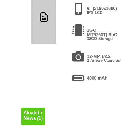
6" (2160x1080)
IPS LCD
2GO
MT6763T) SoC
32GO Storage
12-MP, f/2.2
2 Arrière Cameras
4000 mAh
Alcatel 7
News (1)