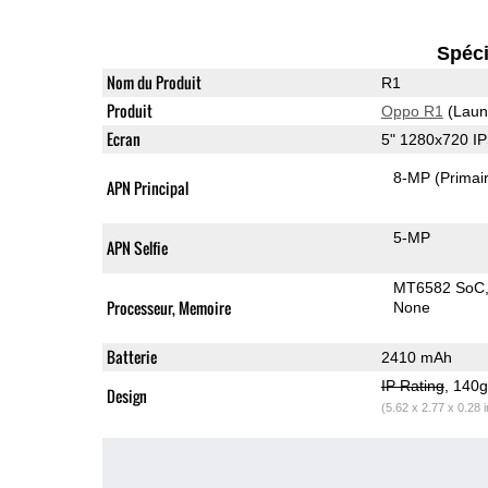
Spéci
Nom du Produit
R1
Produit
Oppo R1
(Laun
Ecran
5" 1280x720 I
8-MP
(Primai
APN Principal
5-MP
APN Selfie
MT6582 SoC
Processeur, Memoire
None
Batterie
2410 mAh
IP Rating
, 140
Design
(5.62 x 2.77 x 0.28 