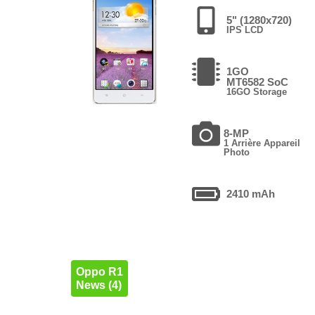
5" (1280x720)
IPS LCD
1GO
MT6582 SoC
16GO Storage
8-MP
1 Arrière Appareil
Photo
2410 mAh
Oppo R1
News (4)