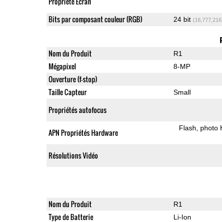
Propriété Ecran
Bits par composant couleur (RGB)
24 bit
(16,777,216
Nom du Produit
R1
Mégapixel
8-MP
Ouverture (f-stop)
Taille Capteur
Small
Propriétés autofocus
Flash
photo
APN Propriétés Hardware
Résolutions Vidéo
Nom du Produit
R1
Type de Batterie
Li-Ion