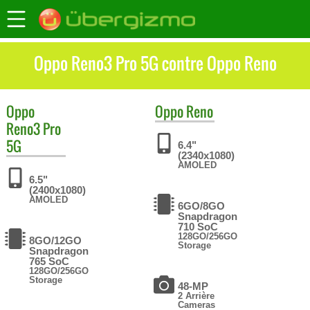
Oppo Reno3 Pro 5G contre Oppo Reno
Oppo
Oppo
Reno
Reno3 Pro
5G
6.4"
(2340x1080)
AMOLED
6.5"
(2400x1080)
AMOLED
6GO/8GO
Snapdragon
710 SoC
128GO/256GO
8GO/12GO
Storage
Snapdragon
765 SoC
128GO/256GO
Storage
48-MP
2 Arrière
Cameras