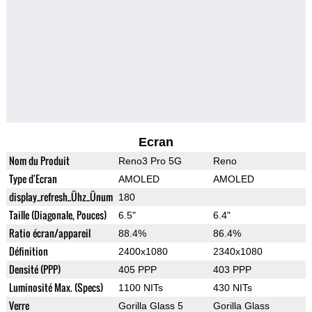
Ecran
Nom du Produit
Reno3 Pro 5G
Reno
Type d'Ecran
AMOLED
AMOLED
display_refresh_Ühz_Ünum
180
Taille (Diagonale, Pouces)
6.5"
6.4"
Ratio écran/appareil
88.4%
86.4%
Définition
2400x1080
2340x1080
Densité (PPP)
405 PPP
403 PPP
Luminosité Max. (Specs)
1100 NITs
430 NITs
Verre
Gorilla Glass 5
Gorilla Glass