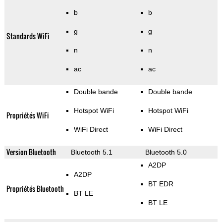
b
b
g
g
Standards WiFi
n
n
ac
ac
Double bande
Double bande
Hotspot WiFi
Hotspot WiFi
Propriétés WiFi
WiFi Direct
WiFi Direct
Version Bluetooth
Bluetooth 5.1
Bluetooth 5.0
A2DP
A2DP
BT EDR
Propriétés Bluetooth
BT LE
BT LE