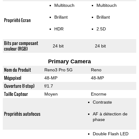
Multitouch
Multitouch
Brillant
Brillant
Propriété Ecran
HDR
2.5D
Bits par composant
24 bit
24 bit
couleur (RGB)
Primary Camera
Nom du Produit
Reno3 Pro 5G
Reno
Mégapixel
48-MP
48-MP
Ouverture (f-stop)
f/1.7
Taille Capteur
Moyen
Enorme
Contraste
Propriétés autofocus
AF à détection de
phase
Double Flash LED