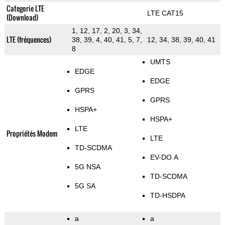
Categorie LTE
LTE CAT15
(Download)
1, 12, 17, 2, 20, 3, 34,
LTE (fréquences)
38, 39, 4, 40, 41, 5, 7,
12, 34, 38, 39, 40, 41
8
UMTS
EDGE
EDGE
GPRS
GPRS
HSPA+
HSPA+
LTE
Propriétés Modem
LTE
TD-SCDMA
EV-DO A
5G NSA
TD-SCDMA
5G SA
TD-HSDPA
a
a