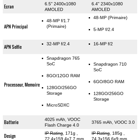
6.5" 2400x1080
6.4" 2340x1080
Ecran
AMOLED
AMOLED
48-MP
(Primaire)
48-MP f/1.7
APN Principal
(Primaire)
5-MP f/2.4
32-MP f/2.4
16-MP f/2
APN Selfie
Snapdragon 765
SoC
Snapdragon 710
SoC
8GO/12GO RAM
6GO/8GO RAM
Processeur, Memoire
128GO/256GO
Storage
128GO/256GO
Storage
MicroSDXC
4025 mAh, VOOC
Batterie
3765 mAh, VOOC 3.0
Flash Charge 4.0
IP Rating
, 171g
,
IP Rating
, 185g
,
Design
72.4x159.4x7.7 mm
74.3x156.6x9 mm