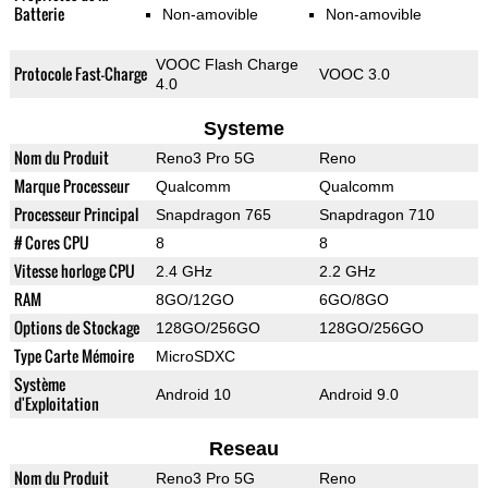
Batterie
Non-amovible
Non-amovible
VOOC Flash Charge
Protocole Fast-Charge
VOOC 3.0
4.0
Systeme
Nom du Produit
Reno3 Pro 5G
Reno
Marque Processeur
Qualcomm
Qualcomm
Processeur Principal
Snapdragon 765
Snapdragon 710
# Cores CPU
8
8
Vitesse horloge CPU
2.4 GHz
2.2 GHz
RAM
8GO/12GO
6GO/8GO
Options de Stockage
128GO/256GO
128GO/256GO
Type Carte Mémoire
MicroSDXC
Système
Android 10
Android 9.0
d'Exploitation
Reseau
Nom du Produit
Reno3 Pro 5G
Reno