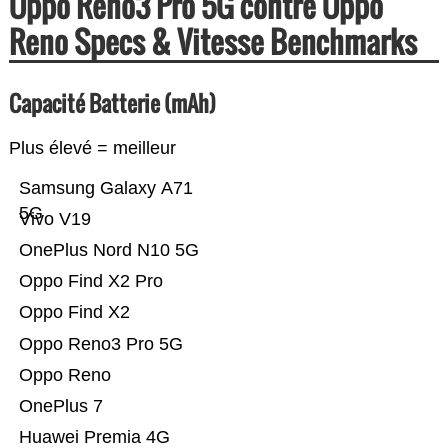
Oppo Reno3 Pro 5G contre Oppo
Reno Specs & Vitesse Benchmarks
Capacité Batterie (mAh)
Plus élevé = meilleur
Samsung Galaxy A71
5G
Vivo V19
OnePlus Nord N10 5G
Oppo Find X2 Pro
Oppo Find X2
Oppo Reno3 Pro 5G
Oppo Reno
OnePlus 7
Huawei Premia 4G