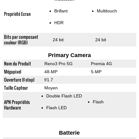
Brillant
Multitouch
Propriété Ecran
HDR
Bits par composant
24 bit
24 bit
couleur (RGB)
Primary Camera
Nom du Produit
Reno3 Pro 5G
Premia 4G
Mégapixel
48-MP
5-MP
Ouverture (f-stop)
f/1.7
Taille Capteur
Moyen
Double Flash LED
APN Propriétés
Flash
Hardware
Flash LED
Batterie