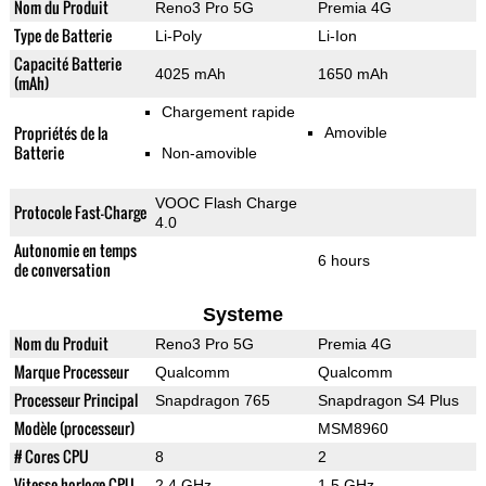
Nom du Produit
Reno3 Pro 5G
Premia 4G
Type de Batterie
Li-Poly
Li-Ion
Capacité Batterie
4025 mAh
1650 mAh
(mAh)
Chargement rapide
Propriétés de la
Amovible
Batterie
Non-amovible
VOOC Flash Charge
Protocole Fast-Charge
4.0
Autonomie en temps
6 hours
de conversation
Systeme
Nom du Produit
Reno3 Pro 5G
Premia 4G
Marque Processeur
Qualcomm
Qualcomm
Processeur Principal
Snapdragon 765
Snapdragon S4 Plus
Modèle (processeur)
MSM8960
# Cores CPU
8
2
Vitesse horloge CPU
2.4 GHz
1.5 GHz