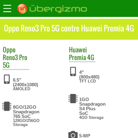
Oppo Reno3 Pro 5G contre Huawei Premia 4G
Oppo
Huawei
Reno3 Pro
Premia 4G
5G
4"
(800x480)
6.5"
TFT LCD
(2400x1080)
AMOLED
1GO
Snapdragon
8GO/12GO
S4 Plus
Snapdragon
SoC
765 SoC
4GO Storage
128GO/256GO
Storage
5-MP