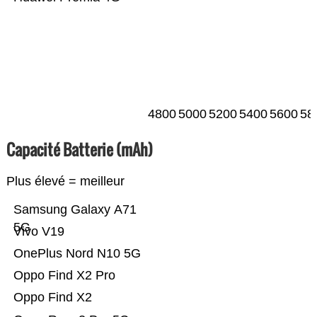
4800
5000
5200
5400
5600
58
Capacité Batterie (mAh)
Plus élevé = meilleur
Samsung Galaxy A71
5G
Vivo V19
OnePlus Nord N10 5G
Oppo Find X2 Pro
Oppo Find X2