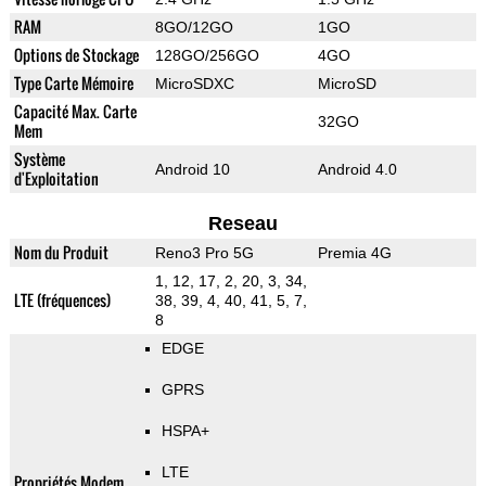
RAM
8GO/12GO
1GO
Options de Stockage
128GO/256GO
4GO
Type Carte Mémoire
MicroSDXC
MicroSD
Capacité Max. Carte
32GO
Mem
Système
Android 10
Android 4.0
d'Exploitation
Reseau
Nom du Produit
Reno3 Pro 5G
Premia 4G
1, 12, 17, 2, 20, 3, 34,
LTE (fréquences)
38, 39, 4, 40, 41, 5, 7,
8
EDGE
GPRS
HSPA+
LTE
Propriétés Modem