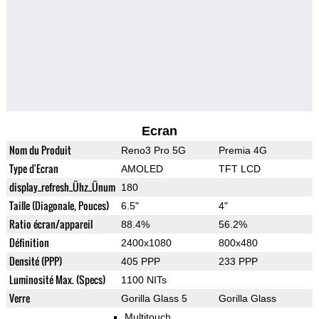
Ecran
Nom du Produit
Reno3 Pro 5G
Premia 4G
Type d'Ecran
AMOLED
TFT LCD
display_refresh_Ühz_Ünum
180
Taille (Diagonale, Pouces)
6.5"
4"
Ratio écran/appareil
88.4%
56.2%
Définition
2400x1080
800x480
Densité (PPP)
405 PPP
233 PPP
Luminosité Max. (Specs)
1100 NITs
Verre
Gorilla Glass 5
Gorilla Glass
Multitouch