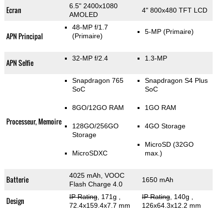
6.5" 2400x1080
Ecran
4" 800x480 TFT LCD
AMOLED
48-MP f/1.7
5-MP
(Primaire)
APN Principal
(Primaire)
32-MP f/2.4
1.3-MP
APN Selfie
Snapdragon 765
Snapdragon S4 Plus
SoC
SoC
8GO/12GO RAM
1GO RAM
Processeur, Memoire
128GO/256GO
4GO Storage
Storage
MicroSD (32GO
MicroSDXC
max.)
4025 mAh, VOOC
Batterie
1650 mAh
Flash Charge 4.0
IP Rating
, 171g
,
IP Rating
, 140g
,
Design
72.4x159.4x7.7 mm
126x64.3x12.2 mm