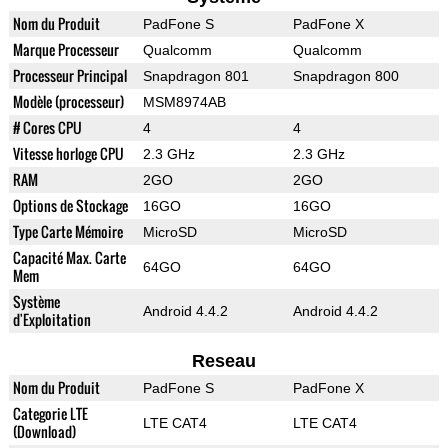
Nom du Produit
PadFone S
PadFone X
Marque Processeur
Qualcomm
Qualcomm
Processeur Principal
Snapdragon 801
Snapdragon 800
Modèle (processeur)
MSM8974AB
# Cores CPU
4
4
Vitesse horloge CPU
2.3 GHz
2.3 GHz
RAM
2GO
2GO
Options de Stockage
16GO
16GO
Type Carte Mémoire
MicroSD
MicroSD
Capacité Max. Carte
64GO
64GO
Mem
Système
Android 4.4.2
Android 4.4.2
d'Exploitation
Reseau
Nom du Produit
PadFone S
PadFone X
Categorie LTE
LTE CAT4
LTE CAT4
(Download)