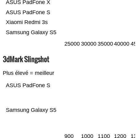
ASUS PadFone X
ASUS PadFone S
Xiaomi Redmi 3s
Samsung Galaxy S5
25000
30000
35000
40000
45
3dMark Slingshot
Plus élevé = meilleur
ASUS PadFone S
Samsung Galaxy S5
900
1000
1100
1200
13