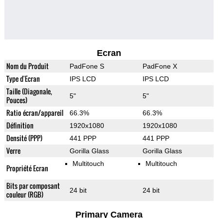
Ecran
Nom du Produit
PadFone S
PadFone X
Type d'Ecran
IPS LCD
IPS LCD
Taille (Diagonale,
5"
5"
Pouces)
Ratio écran/appareil
66.3%
66.3%
Définition
1920x1080
1920x1080
Densité (PPP)
441 PPP
441 PPP
Verre
Gorilla Glass
Gorilla Glass
Multitouch
Multitouch
Propriété Ecran
Bits par composant
24 bit
24 bit
couleur (RGB)
Primary Camera