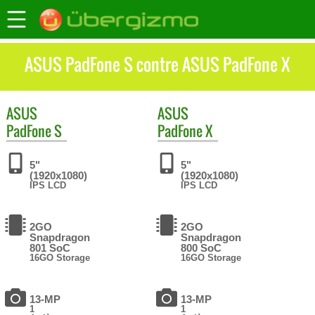
ASUS PadFone S contre ASUS PadFone X
ASUS
ASUS
PadFone S
PadFone X
5"
5"
(1920x1080)
(1920x1080)
IPS LCD
IPS LCD
2GO
2GO
Snapdragon
Snapdragon
801 SoC
800 SoC
16GO Storage
16GO Storage
13-MP
13-MP
1
1