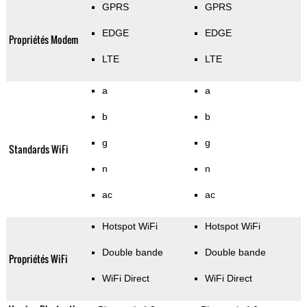
GPRS
GPRS
EDGE
EDGE
Propriétés Modem
LTE
LTE
a
a
b
b
g
g
Standards WiFi
n
n
ac
ac
Hotspot WiFi
Hotspot WiFi
Double bande
Double bande
Propriétés WiFi
WiFi Direct
WiFi Direct