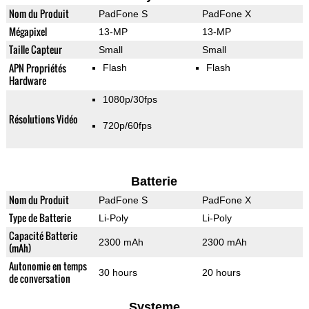
Nom du Produit
PadFone S
PadFone X
Mégapixel
13-MP
13-MP
Taille Capteur
Small
Small
APN Propriétés
Flash
Flash
Hardware
1080p/30fps
Résolutions Vidéo
720p/60fps
Batterie
Nom du Produit
PadFone S
PadFone X
Type de Batterie
Li-Poly
Li-Poly
Capacité Batterie
2300 mAh
2300 mAh
(mAh)
Autonomie en temps
30 hours
20 hours
de conversation
Systeme