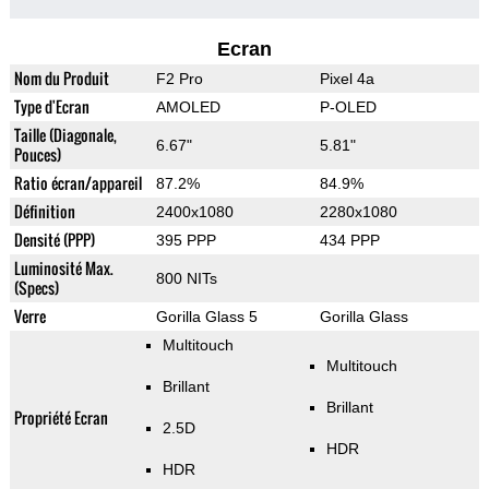
Ecran
Nom du Produit
F2 Pro
Pixel 4a
Type d'Ecran
AMOLED
P-OLED
Taille (Diagonale,
6.67"
5.81"
Pouces)
Ratio écran/appareil
87.2%
84.9%
Définition
2400x1080
2280x1080
Densité (PPP)
395 PPP
434 PPP
Luminosité Max.
800 NITs
(Specs)
Verre
Gorilla Glass 5
Gorilla Glass
Multitouch
Multitouch
Brillant
Brillant
Propriété Ecran
2.5D
HDR
HDR