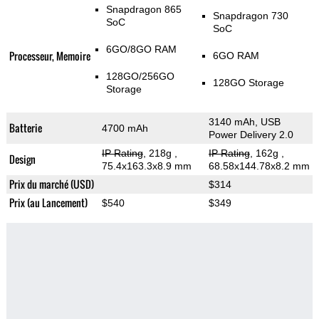
Snapdragon 865
Snapdragon 730
SoC
SoC
6GO/8GO RAM
Processeur, Memoire
6GO RAM
128GO/256GO
128GO Storage
Storage
3140 mAh, USB
Batterie
4700 mAh
Power Delivery 2.0
IP Rating
, 218g
,
IP Rating
, 162g
,
Design
75.4x163.3x8.9 mm
68.58x144.78x8.2 mm
Prix du marché (USD)
$314
Prix (au Lancement)
$540
$349