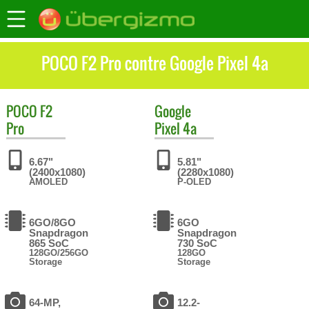
POCO F2 Pro contre Google Pixel 4a
POCO
F2
Google
Pro
Pixel 4a
6.67"
5.81"
(2400x1080)
(2280x1080)
AMOLED
P-OLED
6GO/8GO
6GO
Snapdragon
Snapdragon
865 SoC
730 SoC
128GO/256GO
128GO
Storage
Storage
64-MP,
12.2-