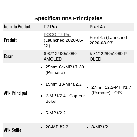
Spécifications Principales
Nom du Produit
F2 Pro
Pixel 4a
POCO F2 Pro
Pixel 4a
(Launched
Produit
(Launched 2020-05-
2020-08-03)
12)
6.67" 2400x1080
5.81" 2280x1080 P-
Ecran
AMOLED
OLED
25mm 64-MP f/1.89
(Primaire)
15mm 13-MP f/2.2
27mm 12.2-MP f/1.7
APN Principal
(Primaire)
+OIS
2-MP f/2.4
+Capteur
Bokeh
5-MP f/2.2
20-MP f/2.2
8-MP f/2
APN Selfie