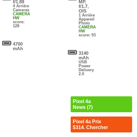
f/1.89
MP,
4 Arrière
f/1.7,
Cameras
OIS
CAMERA
1 Arrière
HW
Appareil
score:
Photo
128
CAMERA
HW
score: 93
4700
mAh
3140
mAh
USB
Power
Delivery
2.0
Pixel 4a
News (7)
Pixel 4a Prix
$314. Chercher