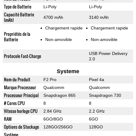
Type de Batterie
Li-Poly
Li-Poly
Capacité Batterie
4700 mAh
3140 mAh
(mAh)
Chargement rapide
Chargement rapide
Propriétés de la
Batterie
Non-amovible
Non-amovible
USB Power Delivery
Protocole Fast-Charge
2.0
Systeme
Nom du Produit
F2 Pro
Pixel 4a
Marque Processeur
Qualcomm
Qualcomm
Processeur Principal
Snapdragon 865
Snapdragon 730
# Cores CPU
8
8
Vitesse horloge CPU
2.84 GHz
2.2 GHz
RAM
6GO/8GO
6GO
Options de Stockage
128GO/256GO
128GO
Système