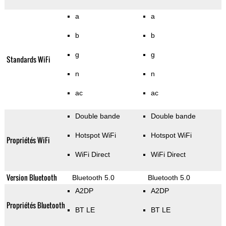
a
a
b
b
g
g
Standards WiFi
n
n
ac
ac
Double bande
Double bande
Hotspot WiFi
Hotspot WiFi
Propriétés WiFi
WiFi Direct
WiFi Direct
Version Bluetooth
Bluetooth 5.0
Bluetooth 5.0
A2DP
A2DP
Propriétés Bluetooth
BT LE
BT LE