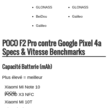
GLONASS
GLONASS
BeiDou
Galileo
Galileo
POCO F2 Pro contre Google Pixel 4a
Specs & Vitesse Benchmarks
Capacité Batterie (mAh)
Plus élevé = meilleur
Xiaomi Mi Note 10
(CC9)
POCO X3 NFC
Xiaomi Mi 10T