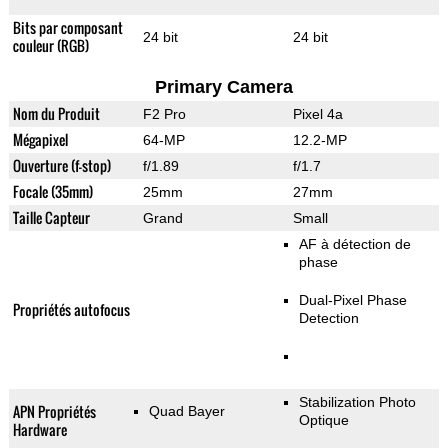
Bits par composant
24 bit
24 bit
couleur (RGB)
Primary Camera
Nom du Produit
F2 Pro
Pixel 4a
Mégapixel
64-MP
12.2-MP
Ouverture (f-stop)
f/1.89
f/1.7
Focale (35mm)
25mm
27mm
Taille Capteur
Grand
Small
AF à détection de
phase
Dual-Pixel Phase
Propriétés autofocus
Detection
Stabilization Photo
APN Propriétés
Quad Bayer
Optique
Hardware