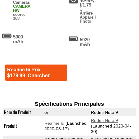
48-MP,
Cameras
f/1.79
CAMERA
1
HW
Arrière
score:
Appareil
108
Photo
5000
5020
mAh
mAh
Realme 6i Prix
$179.99. Chercher
Spécifications Principales
Nom du Produit
6i
Redmi Note 9
Redmi Note 9
Realme 6i
(Launched
Produit
(Launched 2020-04-
2020-03-17)
30)