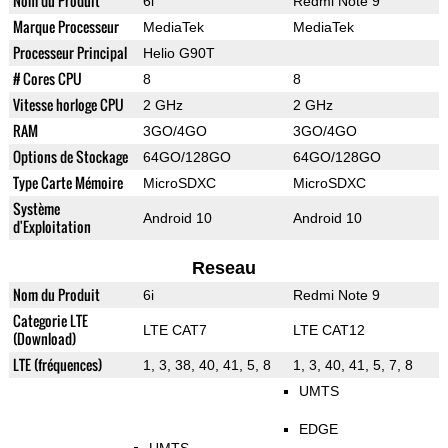
Nom du Produit
6i
Redmi Note 9
Marque Processeur
MediaTek
MediaTek
Processeur Principal
Helio G90T
# Cores CPU
8
8
Vitesse horloge CPU
2 GHz
2 GHz
RAM
3GO/4GO
3GO/4GO
Options de Stockage
64GO/128GO
64GO/128GO
Type Carte Mémoire
MicroSDXC
MicroSDXC
Système
Android 10
Android 10
d'Exploitation
Reseau
Nom du Produit
6i
Redmi Note 9
Categorie LTE
LTE CAT7
LTE CAT12
(Download)
LTE (fréquences)
1, 3, 38, 40, 41, 5, 8
1, 3, 40, 41, 5, 7, 8
UMTS
EDGE