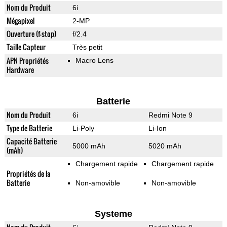
Nom du Produit
6i
Mégapixel
2-MP
Ouverture (f-stop)
f/2.4
Taille Capteur
Très petit
APN Propriétés
Macro Lens
Hardware
Batterie
Nom du Produit
6i
Redmi Note 9
Type de Batterie
Li-Poly
Li-Ion
Capacité Batterie
5000 mAh
5020 mAh
(mAh)
Chargement rapide
Chargement rapide
Propriétés de la
Batterie
Non-amovible
Non-amovible
Systeme