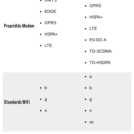
UMTS
GPRS
EDGE
HSPA+
GPRS
Propriétés Modem
LTE
HSPA+
EV-DO A
LTE
TD-SCDMA
TD-HSDPA
a
b
b
g
g
Standards WiFi
n
n
ac