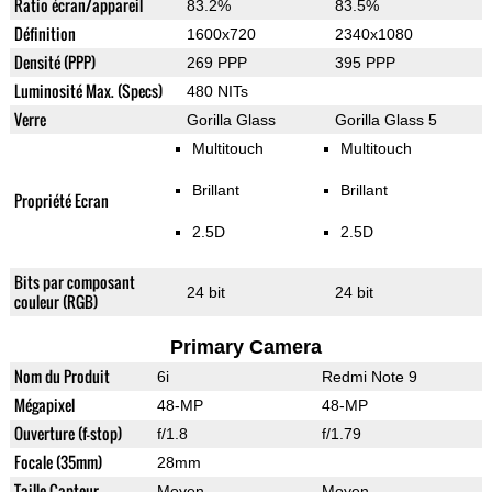
Ratio écran/appareil
83.2%
83.5%
Définition
1600x720
2340x1080
Densité (PPP)
269 PPP
395 PPP
Luminosité Max. (Specs)
480 NITs
Verre
Gorilla Glass
Gorilla Glass 5
Multitouch
Multitouch
Brillant
Brillant
Propriété Ecran
2.5D
2.5D
Bits par composant
24 bit
24 bit
couleur (RGB)
Primary Camera
Nom du Produit
6i
Redmi Note 9
Mégapixel
48-MP
48-MP
Ouverture (f-stop)
f/1.8
f/1.79
Focale (35mm)
28mm
Taille Capteur
Moyen
Moyen