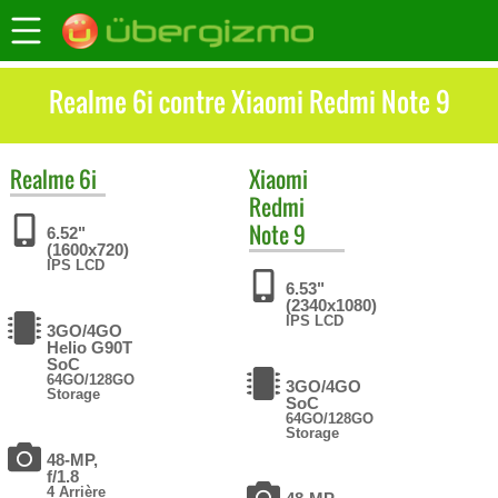
Realme 6i contre Xiaomi Redmi Note 9
Realme
6i
Xiaomi
Redmi
Note 9
6.52"
(1600x720)
IPS LCD
6.53"
(2340x1080)
IPS LCD
3GO/4GO
Helio G90T
SoC
64GO/128GO
3GO/4GO
Storage
SoC
64GO/128GO
Storage
48-MP,
f/1.8
4 Arrière