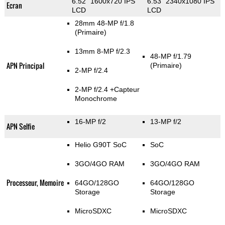
6.52" 1600x720 IPS
6.53" 2340x1080 IPS
Ecran
LCD
LCD
28mm 48-MP f/1.8
(Primaire)
13mm 8-MP f/2.3
48-MP f/1.79
APN Principal
(Primaire)
2-MP f/2.4
2-MP f/2.4
+Capteur
Monochrome
16-MP f/2
13-MP f/2
APN Selfie
Helio G90T SoC
SoC
3GO/4GO RAM
3GO/4GO RAM
Processeur, Memoire
64GO/128GO
64GO/128GO
Storage
Storage
MicroSDXC
MicroSDXC