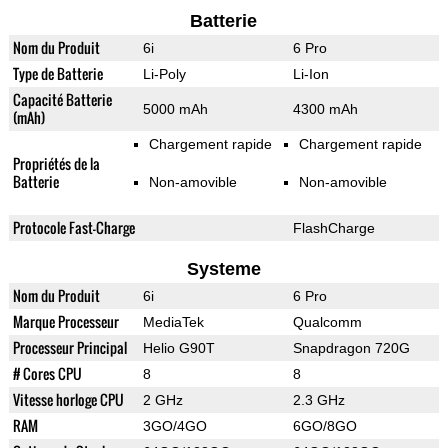
Batterie
Nom du Produit
6i
6 Pro
Type de Batterie
Li-Poly
Li-Ion
Capacité Batterie
5000 mAh
4300 mAh
(mAh)
Chargement rapide
Chargement rapide
Propriétés de la
Batterie
Non-amovible
Non-amovible
Protocole Fast-Charge
FlashCharge
Systeme
Nom du Produit
6i
6 Pro
Marque Processeur
MediaTek
Qualcomm
Processeur Principal
Helio G90T
Snapdragon 720G
# Cores CPU
8
8
Vitesse horloge CPU
2 GHz
2.3 GHz
RAM
3GO/4GO
6GO/8GO