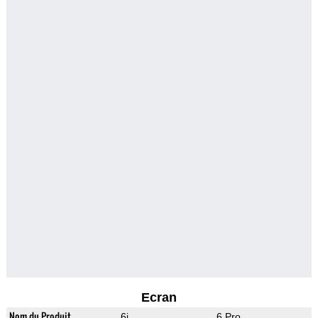
Ecran
Nom du Produit
6i
6 Pro