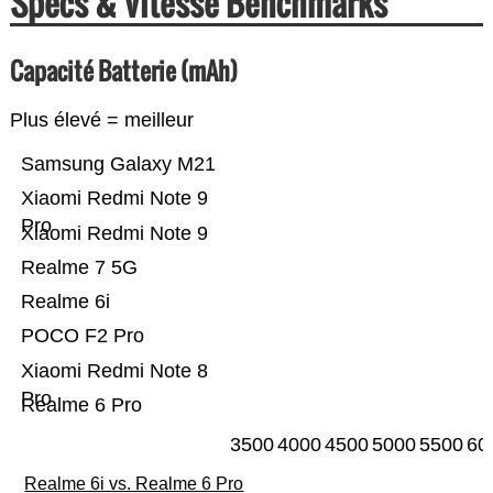
Specs & Vitesse Benchmarks
Capacité Batterie (mAh)
Plus élevé = meilleur
Samsung Galaxy M21
Xiaomi Redmi Note 9
Pro
Xiaomi Redmi Note 9
Realme 7 5G
Realme 6i
POCO F2 Pro
Xiaomi Redmi Note 8
Pro
Realme 6 Pro
3500
4000
4500
5000
5500
60
Realme 6i vs. Realme 6 Pro