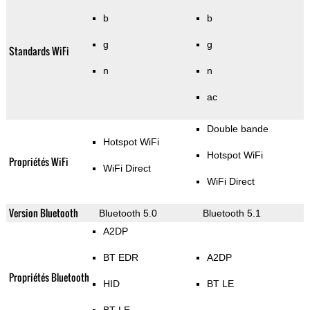
b
b
g
g
Standards WiFi
n
n
ac
Double bande
Hotspot WiFi
Hotspot WiFi
Propriétés WiFi
WiFi Direct
WiFi Direct
Version Bluetooth
Bluetooth 5.0
Bluetooth 5.1
A2DP
BT EDR
A2DP
Propriétés Bluetooth
HID
BT LE