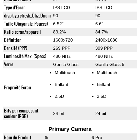
Type d'Ecran
IPS LCD
IPS LCD
display_refresh_Ühz_Ünum
90
90
Taille (Diagonale, Pouces)
6.52"
6.6"
Ratio écran/appareil
83.2%
84.7%
Définition
1600x720
2400x1080
Densité (PPP)
269 PPP
399 PPP
Luminosité Max. (Specs)
480 NITs
480 NITs
Verre
Gorilla Glass
Gorilla Glass 5
Multitouch
Multitouch
Brillant
Brillant
Propriété Ecran
2.5D
2.5D
Bits par composant
24 bit
24 bit
couleur (RGB)
Primary Camera
Nom du Produit
6i
6 Pro