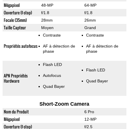
Mégapixel
48-MP
64-MP
Ouverture (f-stop)
f/1.8
f/1.8
Focale (35mm)
28mm
26mm
Taille Capteur
Moyen
Grand
Contraste
Contraste
Propriétés autofocus
AF à détection de
AF à détection de
phase
phase
Flash LED
Flash LED
APN Propriétés
Autofocus
Hardware
Quad Bayer
Quad Bayer
Short-Zoom Camera
Nom du Produit
6 Pro
Mégapixel
12-MP
Ouverture (f-stop)
f/2.5