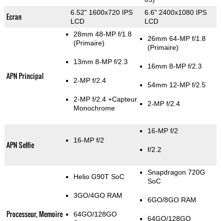
6.52" 1600x720 IPS
6.6" 2400x1080 IPS
Ecran
LCD
LCD
28mm 48-MP f/1.8
26mm 64-MP f/1.8
(Primaire)
(Primaire)
13mm 8-MP f/2.3
16mm 8-MP f/2.3
APN Principal
2-MP f/2.4
54mm 12-MP f/2.5
2-MP f/2.4
+Capteur
2-MP f/2.4
Monochrome
16-MP f/2
16-MP f/2
APN Selfie
f/2.2
Snapdragon 720G
Helio G90T SoC
SoC
3GO/4GO RAM
6GO/8GO RAM
Processeur, Memoire
64GO/128GO
64GO/128GO