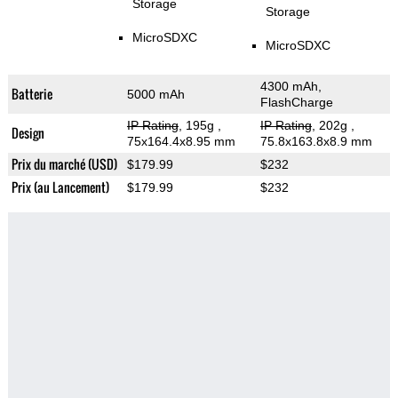
Storage
Storage
MicroSDXC
MicroSDXC
4300 mAh,
Batterie
5000 mAh
FlashCharge
IP Rating
, 195g
,
IP Rating
, 202g
,
Design
75x164.4x8.95 mm
75.8x163.8x8.9 mm
Prix du marché (USD)
$179.99
$232
Prix (au Lancement)
$179.99
$232