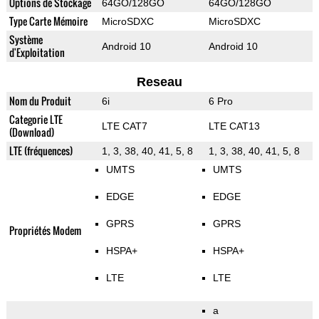
Options de Stockage
64GO/128GO
64GO/128GO
Type Carte Mémoire
MicroSDXC
MicroSDXC
Système
Android 10
Android 10
d'Exploitation
Reseau
Nom du Produit
6i
6 Pro
Categorie LTE
LTE CAT7
LTE CAT13
(Download)
LTE (fréquences)
1, 3, 38, 40, 41, 5, 8
1, 3, 38, 40, 41, 5, 8
UMTS
UMTS
EDGE
EDGE
GPRS
GPRS
Propriétés Modem
HSPA+
HSPA+
LTE
LTE
a