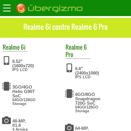
Realme 6i contre Realme 6 Pro
Realme
6i
Realme
6
Pro
6.52"
(1600x720)
6.6"
IPS LCD
(2400x1080)
IPS LCD
3GO/4GO
Helio G90T
6GO/8GO
SoC
Snapdragon
64GO/128GO
720G SoC
Storage
64GO/128GO
Storage
48-MP,
f/1.8
64-MP,
4 Arrière