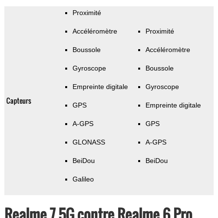
Proximité
Accéléromètre
Proximité
Boussole
Accéléromètre
Gyroscope
Boussole
Empreinte digitale
Gyroscope
Capteurs
GPS
Empreinte digitale
A-GPS
GPS
GLONASS
A-GPS
BeiDou
BeiDou
Galileo
Realme 7 5G contre Realme 6 Pro