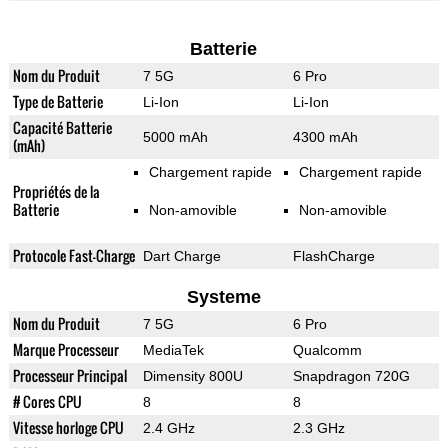
Batterie
Nom du Produit
7 5G
6 Pro
Type de Batterie
Li-Ion
Li-Ion
Capacité Batterie
5000 mAh
4300 mAh
(mAh)
Chargement rapide
Chargement rapide
Propriétés de la
Batterie
Non-amovible
Non-amovible
Protocole Fast-Charge
Dart Charge
FlashCharge
Systeme
Nom du Produit
7 5G
6 Pro
Marque Processeur
MediaTek
Qualcomm
Processeur Principal
Dimensity 800U
Snapdragon 720G
# Cores CPU
8
8
Vitesse horloge CPU
2.4 GHz
2.3 GHz