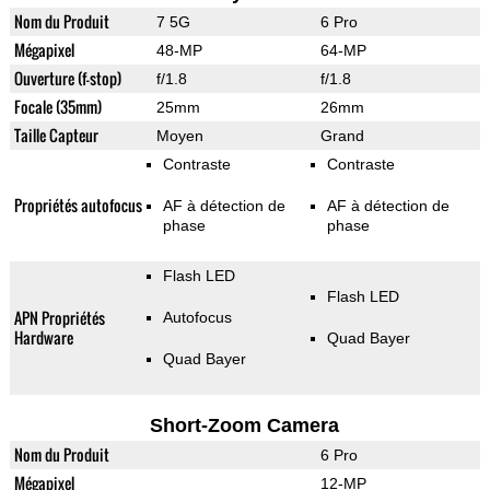
Nom du Produit
7 5G
6 Pro
Mégapixel
48-MP
64-MP
Ouverture (f-stop)
f/1.8
f/1.8
Focale (35mm)
25mm
26mm
Taille Capteur
Moyen
Grand
Contraste
Contraste
Propriétés autofocus
AF à détection de
AF à détection de
phase
phase
Flash LED
Flash LED
APN Propriétés
Autofocus
Hardware
Quad Bayer
Quad Bayer
Short-Zoom Camera
Nom du Produit
6 Pro
Mégapixel
12-MP