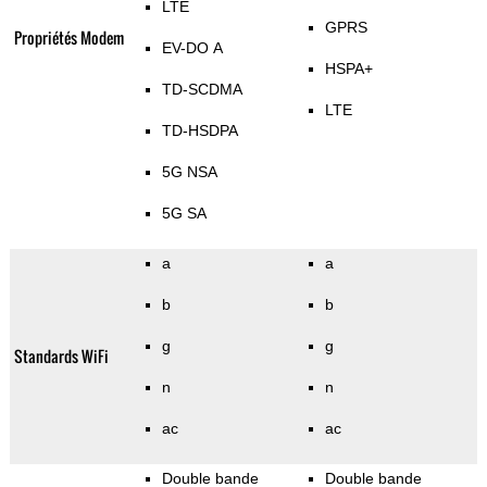
LTE
GPRS
Propriétés Modem
EV-DO A
HSPA+
TD-SCDMA
LTE
TD-HSDPA
5G NSA
5G SA
a
a
b
b
g
g
Standards WiFi
n
n
ac
ac
Double bande
Double bande