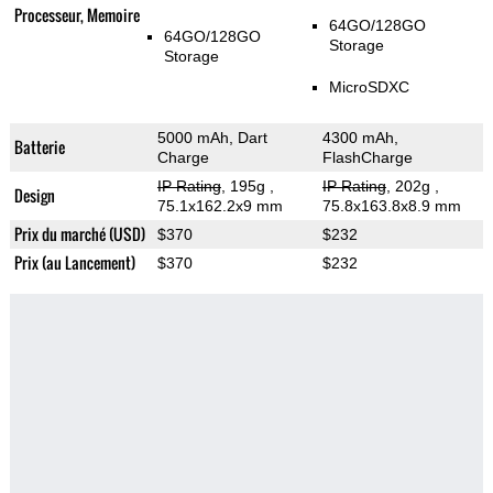
Processeur, Memoire
64GO/128GO
64GO/128GO
Storage
Storage
MicroSDXC
5000 mAh, Dart
4300 mAh,
Batterie
Charge
FlashCharge
IP Rating
, 195g
,
IP Rating
, 202g
,
Design
75.1x162.2x9 mm
75.8x163.8x8.9 mm
Prix du marché (USD)
$370
$232
Prix (au Lancement)
$370
$232