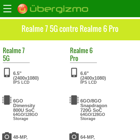
Realme 7 5G contre Realme 6 Pro
Realme
7
Realme
6
5G
Pro
6.5"
6.6"
(2400x1080)
(2400x1080)
IPS LCD
IPS LCD
6GO
6GO/8GO
Dimensity
Snapdragon
800U SoC
720G SoC
64GO/128GO
64GO/128GO
Storage
Storage
48-MP,
64-MP,