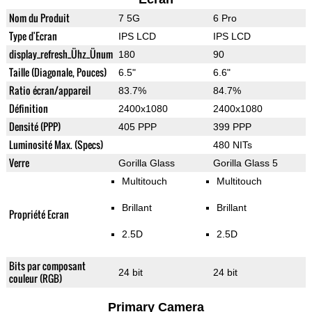
Nom du Produit
7 5G
6 Pro
Type d'Ecran
IPS LCD
IPS LCD
display_refresh_Ühz_Ünum
180
90
Taille (Diagonale, Pouces)
6.5"
6.6"
Ratio écran/appareil
83.7%
84.7%
Définition
2400x1080
2400x1080
Densité (PPP)
405 PPP
399 PPP
Luminosité Max. (Specs)
480 NITs
Verre
Gorilla Glass
Gorilla Glass 5
Multitouch
Multitouch
Brillant
Brillant
Propriété Ecran
2.5D
2.5D
Bits par composant
24 bit
24 bit
couleur (RGB)
Primary Camera