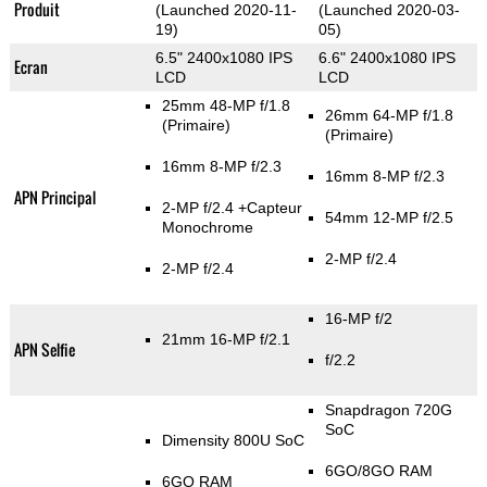
Produit
(Launched 2020-11-
(Launched 2020-03-
19)
05)
6.5" 2400x1080 IPS
6.6" 2400x1080 IPS
Ecran
LCD
LCD
25mm 48-MP f/1.8
26mm 64-MP f/1.8
(Primaire)
(Primaire)
16mm 8-MP f/2.3
16mm 8-MP f/2.3
APN Principal
2-MP f/2.4
+Capteur
54mm 12-MP f/2.5
Monochrome
2-MP f/2.4
2-MP f/2.4
16-MP f/2
21mm 16-MP f/2.1
APN Selfie
f/2.2
Snapdragon 720G
SoC
Dimensity 800U SoC
6GO/8GO RAM
6GO RAM