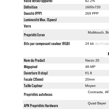
Ratio écran/appareil
82.2%
Définition
1600x720
Densité (PPP)
269 PPP
Luminosité Max. (Specs)
Verre
Multitouch
Br
Propriété Ecran
Bits par composant couleur (RGB)
24 bit
(16,777,216
Nom du Produit
Narzo 20
Mégapixel
48-MP
Ouverture (f-stop)
f/1.8
Focale (35mm)
20mm
Taille Capteur
Moyen
Contraste
AF
Propriétés autofocus
Quad Bayer
APN Propriétés Hardware