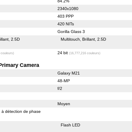
84.2%
2340x1080
403 PPP
420 NITs
Gorilla Glass 3
illant
2.5D
Multitouch
Brillant
2.5D
24 bit
 couleurs)
(16,777,216 couleurs)
Primary Camera
Galaxy M21
48-MP
f/2
Moyen
 à détection de phase
Flash LED