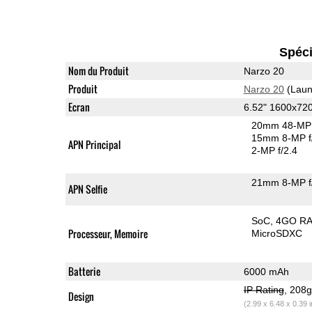
Spéci
Nom du Produit
Narzo 20
Produit
Narzo 20
(Laun
Ecran
6.52" 1600x72
20mm 48-MP 
15mm 8-MP f
APN Principal
2-MP f/2.4
21mm 8-MP f
APN Selfie
SoC
4GO R
Processeur, Memoire
MicroSDXC
Batterie
6000 mAh
IP Rating
, 208
Design
(2.99 x 6.48 x 0.39 