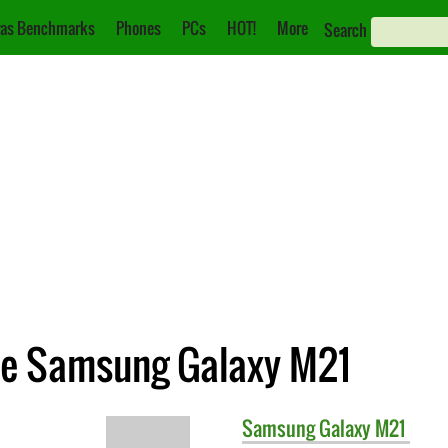
as Benchmarks
Phones
PCs
HOT!
More
Search
re Samsung Galaxy M21
Samsung
Galaxy M21