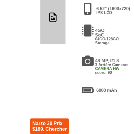
6.52" (1600x720)
IPS LCD
4GO
SoC
64GO/128GO
Storage
48-MP, f/1.8
3 Arrière Cameras
CAMERA HW
score: 90
6000 mAh
Narzo 20 Prix
$189. Chercher