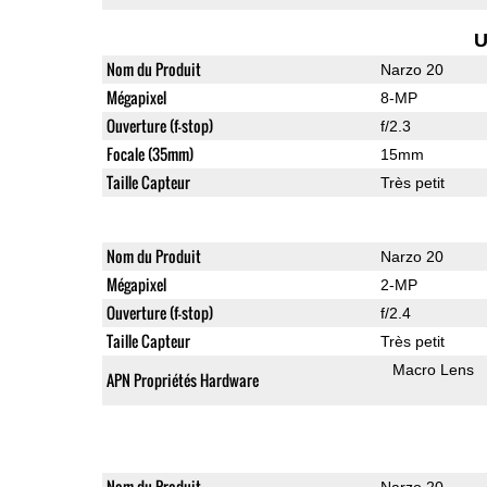
U
Nom du Produit
Narzo 20
Mégapixel
8-MP
Ouverture (f-stop)
f/2.3
Focale (35mm)
15mm
Taille Capteur
Très petit
Nom du Produit
Narzo 20
Mégapixel
2-MP
Ouverture (f-stop)
f/2.4
Taille Capteur
Très petit
Macro Lens
APN Propriétés Hardware
Nom du Produit
Narzo 20