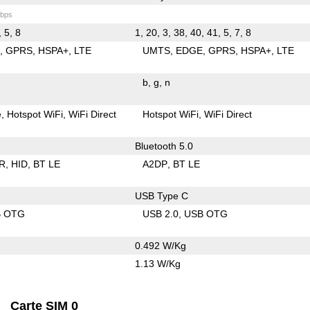
bps
, 5, 8
1, 20, 3, 38, 40, 41, 5, 7, 8
E
GPRS
HSPA+
LTE
UMTS
EDGE
GPRS
HSPA+
LTE
b
g
n
e
Hotspot WiFi
WiFi Direct
Hotspot WiFi
WiFi Direct
Bluetooth 5.0
R
HID
BT LE
A2DP
BT LE
USB Type C
B OTG
USB 2.0
USB OTG
0.492 W/Kg
1.13 W/Kg
Carte SIM 0