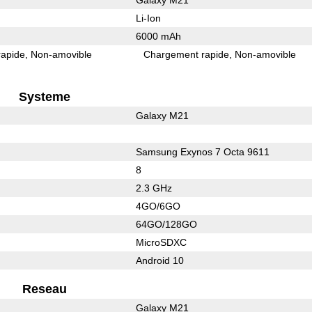
Li-Ion
6000 mAh
rapide
Non-amovible
Chargement rapide
Non-amovible
Systeme
Galaxy M21
Samsung Exynos 7 Octa 9611
8
2.3 GHz
4GO/6GO
64GO/128GO
MicroSDXC
Android 10
Reseau
Galaxy M21