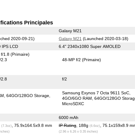
fications Principales
Galaxy M21
ched 2020-09-21)
Galaxy M21
(Launched 2020-03-18)
0 IPS LCD
6.4" 2340x1080 Super AMOLED
f/1.8
(Primaire)
/2.3
48-MP f/2
(Primaire)
/2.8
f/2
Samsung Exynos 7 Octa 9611 SoC
AM
64GO/128GO Storage
4GO/6GO RAM
64GO/128GO Storag
MicroSDXC
6000 mAh
g
, 75.9x164.5x9.8 mm
IP Rating
, 188g
, 75.1x159x8.9 m
(7.3oz)
(6.6oz)
inches)
(2.96 x 6.26 x 0.35 inches)