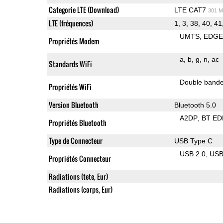
Categorie LTE (Download)
LTE CAT7
301 M
LTE (fréquences)
1, 3, 38, 40, 41
UMTS
EDG
Propriétés Modem
a
b
g
n
ac
Standards WiFi
Double band
Propriétés WiFi
Version Bluetooth
Bluetooth 5.0
A2DP
BT ED
Propriétés Bluetooth
Type de Connecteur
USB Type C
USB 2.0
US
Propriétés Connecteur
Radiations (tete, Eur)
Radiations (corps, Eur)