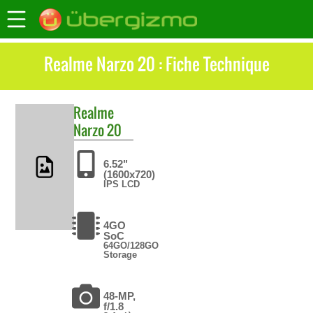
Realme Narzo 20 : Fiche Technique
Realme
Narzo 20
6.52"
(1600x720)
IPS LCD
4GO
SoC
64GO/128GO
Storage
48-MP,
f/1.8