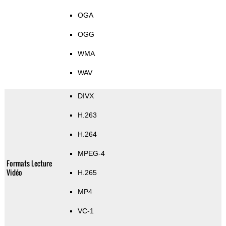
OGA
OGG
WMA
WAV
DIVX
H.263
H.264
MPEG-4
Formats Lecture
Vidéo
H.265
MP4
VC-1