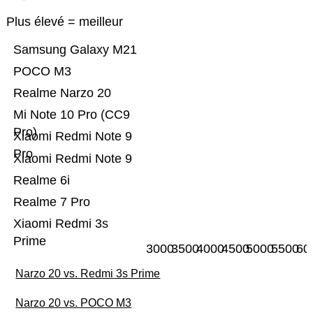
Plus élevé = meilleur
Samsung Galaxy M21
POCO M3
Realme Narzo 20
Mi Note 10 Pro (CC9
Pro)
Xiaomi Redmi Note 9
Pro
Xiaomi Redmi Note 9
Realme 6i
Realme 7 Pro
Xiaomi Redmi 3s
Prime
3000
3500
4000
4500
5000
5500
60
Narzo 20 vs. Redmi 3s Prime
Narzo 20 vs. POCO M3