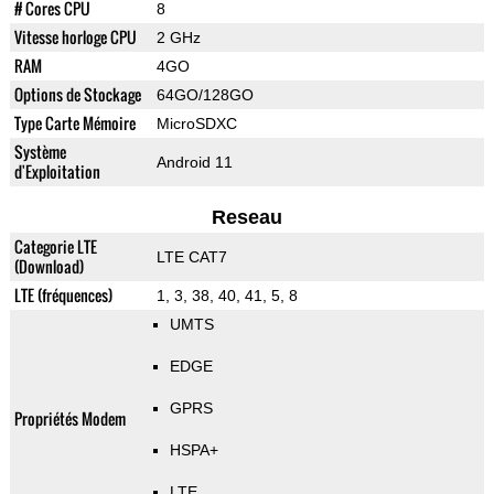
# Cores CPU
8
Vitesse horloge CPU
2 GHz
RAM
4GO
Options de Stockage
64GO/128GO
Type Carte Mémoire
MicroSDXC
Système
Android 11
d'Exploitation
Reseau
Categorie LTE
LTE CAT7
(Download)
LTE (fréquences)
1, 3, 38, 40, 41, 5, 8
UMTS
EDGE
GPRS
Propriétés Modem
HSPA+
LTE