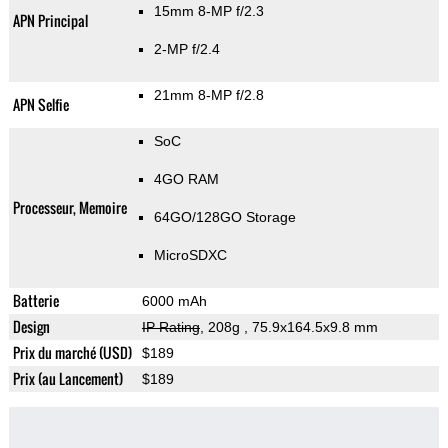
15mm 8-MP f/2.3
APN Principal
2-MP f/2.4
21mm 8-MP f/2.8
APN Selfie
SoC
4GO RAM
Processeur, Memoire
64GO/128GO Storage
MicroSDXC
Batterie
6000 mAh
Design
IP Rating
, 208g
, 75.9x164.5x9.8 mm
Prix du marché (USD)
$189
Prix (au Lancement)
$189