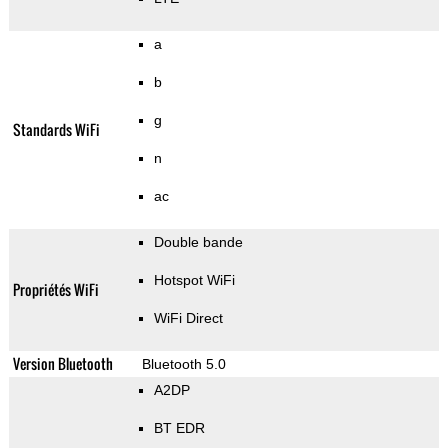
a
b
g
Standards WiFi
n
ac
Double bande
Hotspot WiFi
Propriétés WiFi
WiFi Direct
Version Bluetooth
Bluetooth 5.0
A2DP
BT EDR