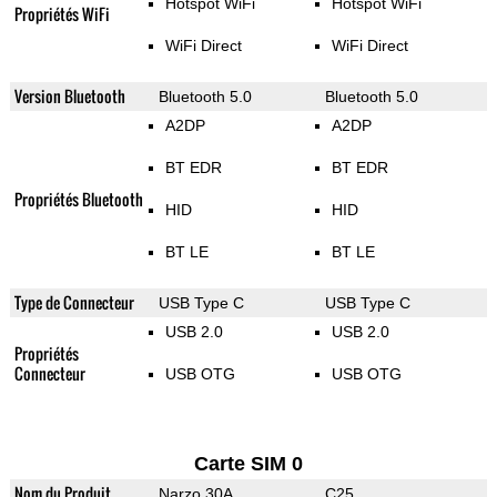
Hotspot WiFi
Hotspot WiFi
Propriétés WiFi
WiFi Direct
WiFi Direct
Version Bluetooth
Bluetooth 5.0
Bluetooth 5.0
A2DP
A2DP
BT EDR
BT EDR
Propriétés Bluetooth
HID
HID
BT LE
BT LE
Type de Connecteur
USB Type C
USB Type C
USB 2.0
USB 2.0
Propriétés
Connecteur
USB OTG
USB OTG
Carte SIM 0
Nom du Produit
Narzo 30A
C25