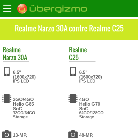
Realme Narzo 30A contre Realme C25
Realme
Realme
Narzo 30A
C25
6.5"
6.5"
(1600x720)
(1600x720)
IPS LCD
IPS LCD
3GO/4GO
4GO
Helio G85
Helio G70
SoC
SoC
32GO/64GO
64GO/128GO
Storage
Storage
13-MP,
48-MP,