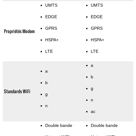
UMTS
UMTS
EDGE
EDGE
GPRS
GPRS
Propriétés Modem
HSPA+
HSPA+
LTE
LTE
a
a
b
b
g
Standards WiFi
g
n
n
ac
Double bande
Double bande