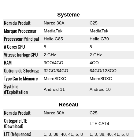
Systeme
Nom du Produit
Narzo 30A
C25
Marque Processeur
MediaTek
MediaTek
Processeur Principal
Helio G85
Helio G70
# Cores CPU
8
8
Vitesse horloge CPU
2 GHz
2 GHz
RAM
3GO/4GO
4GO
Options de Stockage
32GO/64GO
64GO/128GO
Type Carte Mémoire
MicroSDXC
MicroSDXC
Système
Android 11
Android 10
d'Exploitation
Reseau
Nom du Produit
Narzo 30A
C25
Categorie LTE
LTE CAT4
(Download)
LTE (fréquences)
1, 3, 38, 40, 41, 5, 8
1, 3, 38, 40, 41, 5, 8