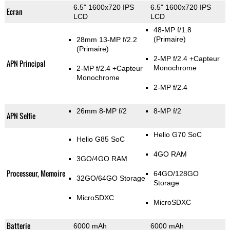
6.5" 1600x720 IPS
6.5" 1600x720 IPS
Ecran
LCD
LCD
48-MP f/1.8
(Primaire)
28mm 13-MP f/2.2
(Primaire)
2-MP f/2.4
+Capteur
APN Principal
Monochrome
2-MP f/2.4
+Capteur
Monochrome
2-MP f/2.4
26mm 8-MP f/2
8-MP f/2
APN Selfie
Helio G70 SoC
Helio G85 SoC
4GO RAM
3GO/4GO RAM
Processeur, Memoire
64GO/128GO
32GO/64GO Storage
Storage
MicroSDXC
MicroSDXC
Batterie
6000 mAh
6000 mAh