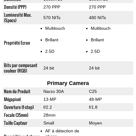
Densité (PPP)
270 PPP
270 PPP
Luminosité Max.
570 NITs
480 NITs
(Specs)
Multitouch
Multitouch
Brillant
Brillant
Propriété Ecran
2.5D
2.5D
Bits par composant
24 bit
24 bit
couleur (RGB)
Primary Camera
Nom du Produit
Narzo 30A
C25
Mégapixel
13-MP
48-MP
Ouverture (f-stop)
f/2.2
f/1.8
Focale (35mm)
28mm
Taille Capteur
Small
Moyen
AF à détection de