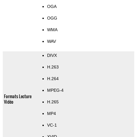
OGA
OGG
WMA
WAV
DIVX
H.263
H.264
MPEG-4
Formats Lecture
Vidéo
H.265
MP4
VC-1
XVID