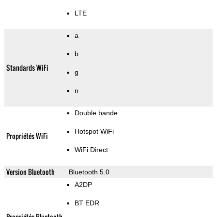
LTE
a
b
Standards WiFi
g
n
Double bande
Hotspot WiFi
Propriétés WiFi
WiFi Direct
Version Bluetooth
Bluetooth 5.0
A2DP
BT EDR
Propriétés Bluetooth