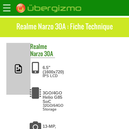
Realme Narzo 30A : Fiche Technique
Realme
Narzo 30A
6.5"
(1600x720)
IPS LCD
3GO/4GO
Helio G85
SoC
32GO/64GO
Storage
13-MP,