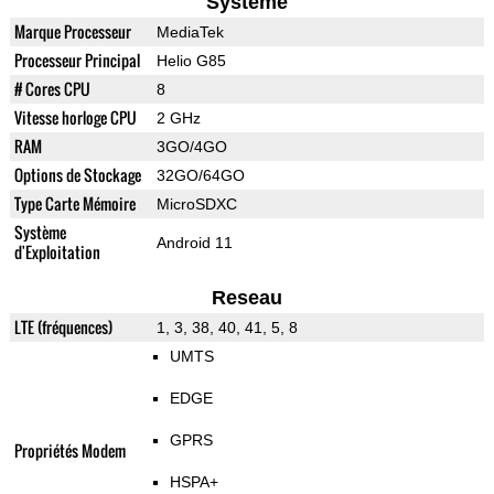
Systeme
Marque Processeur
MediaTek
Processeur Principal
Helio G85
# Cores CPU
8
Vitesse horloge CPU
2 GHz
RAM
3GO/4GO
Options de Stockage
32GO/64GO
Type Carte Mémoire
MicroSDXC
Système
Android 11
d'Exploitation
Reseau
LTE (fréquences)
1, 3, 38, 40, 41, 5, 8
UMTS
EDGE
GPRS
Propriétés Modem
HSPA+