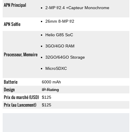
APN Principal
2-MP f/2.4
+Capteur Monochrome
26mm 8-MP f/2
APN Selfie
Helio G85 SoC
3GO/4GO RAM
Processeur, Memoire
32GO/64GO Storage
MicroSDXC
Batterie
6000 mAh
Design
IP Rating
Prix du marché (USD)
$125
Prix (au Lancement)
$125