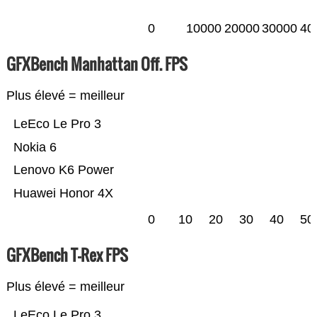
0
10000
20000
30000
40
GFXBench Manhattan Off. FPS
Plus élevé = meilleur
LeEco Le Pro 3
Nokia 6
Lenovo K6 Power
Huawei Honor 4X
0
10
20
30
40
50
GFXBench T-Rex FPS
Plus élevé = meilleur
LeEco Le Pro 3