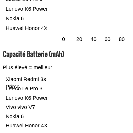
Lenovo K6 Power
Nokia 6
Huawei Honor 4X
0
20
40
60
80
Capacité Batterie (mAh)
Plus élevé = meilleur
Xiaomi Redmi 3s
Prime
LeEco Le Pro 3
Lenovo K6 Power
Vivo vivo V7
Nokia 6
Huawei Honor 4X