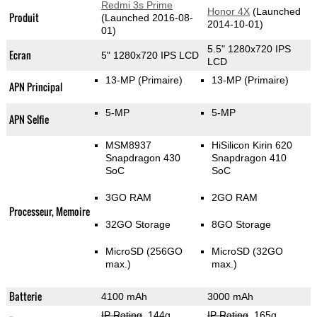
Redmi 3s Prime
Honor 4X
(Launched
Produit
(Launched 2016-08-
2014-10-01)
01)
5.5" 1280x720 IPS
Ecran
5" 1280x720 IPS LCD
LCD
13-MP
(Primaire)
13-MP
(Primaire)
APN Principal
5-MP
5-MP
APN Selfie
MSM8937
HiSilicon Kirin 620
Snapdragon 430
Snapdragon 410
SoC
SoC
3GO RAM
2GO RAM
Processeur, Memoire
32GO Storage
8GO Storage
MicroSD (256GO
MicroSD (32GO
max.)
max.)
Batterie
4100 mAh
3000 mAh
IP Rating
, 144g
,
IP Rating
, 165g
,