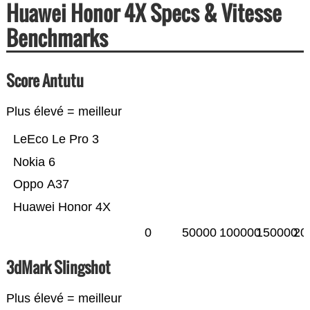
Huawei Honor 4X Specs & Vitesse
Benchmarks
Score Antutu
Plus élevé = meilleur
LeEco Le Pro 3
Nokia 6
Oppo A37
Huawei Honor 4X
0
50000
100000
150000
20
3dMark Slingshot
Plus élevé = meilleur