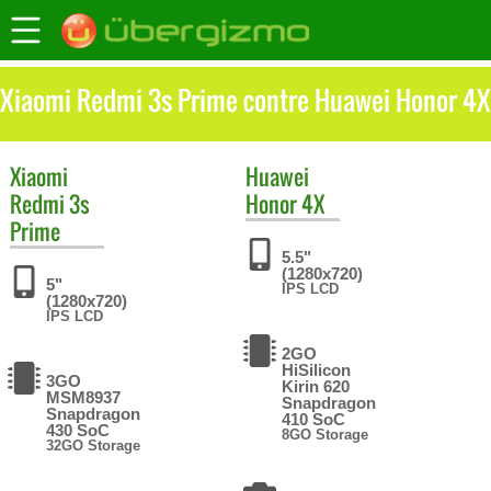
Xiaomi Redmi 3s Prime contre Huawei Honor 4X
Xiaomi
Huawei
Redmi 3s
Honor 4X
Prime
5.5"
(1280x720)
5"
IPS LCD
(1280x720)
IPS LCD
2GO
HiSilicon
3GO
Kirin 620
MSM8937
Snapdragon
Snapdragon
410 SoC
430 SoC
8GO Storage
32GO Storage