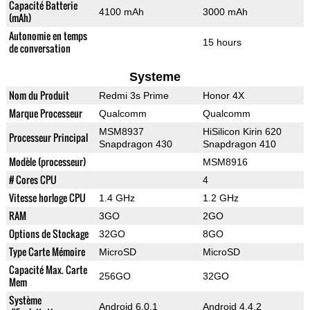
Capacité Batterie
4100 mAh
3000 mAh
(mAh)
Autonomie en temps
15 hours
de conversation
Systeme
Nom du Produit
Redmi 3s Prime
Honor 4X
Marque Processeur
Qualcomm
Qualcomm
MSM8937
HiSilicon Kirin 620
Processeur Principal
Snapdragon 430
Snapdragon 410
Modèle (processeur)
MSM8916
# Cores CPU
4
Vitesse horloge CPU
1.4 GHz
1.2 GHz
RAM
3GO
2GO
Options de Stockage
32GO
8GO
Type Carte Mémoire
MicroSD
MicroSD
Capacité Max. Carte
256GO
32GO
Mem
Système
Android 6.0.1
Android 4.4.2