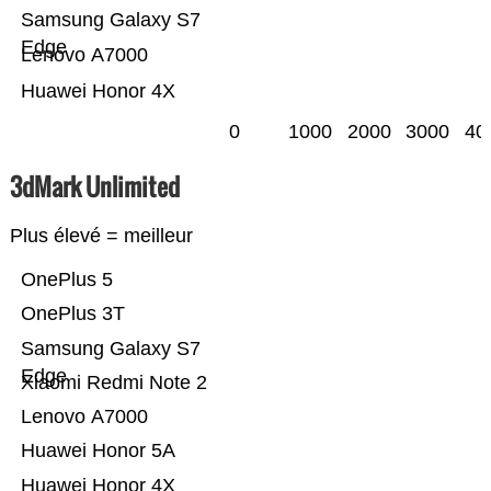
Samsung Galaxy S7
Edge
Lenovo A7000
Huawei Honor 4X
0
1000
2000
3000
40
3dMark Unlimited
Plus élevé = meilleur
OnePlus 5
OnePlus 3T
Samsung Galaxy S7
Edge
Xiaomi Redmi Note 2
Lenovo A7000
Huawei Honor 5A
Huawei Honor 4X