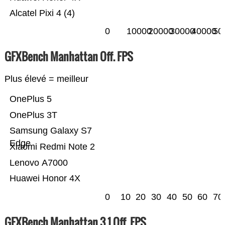
Alcatel Pixi 4 (4)
0
10000
20000
30000
40000
50
GFXBench Manhattan Off. FPS
Plus élevé = meilleur
OnePlus 5
OnePlus 3T
Samsung Galaxy S7
Edge
Xiaomi Redmi Note 2
Lenovo A7000
Huawei Honor 4X
0
10
20
30
40
50
60
70
GFXBench Manhattan 3.1 Off. FPS