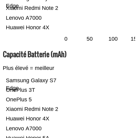
Edge
Xiaomi Redmi Note 2
Lenovo A7000
Huawei Honor 4X
0
50
100
15
Capacité Batterie (mAh)
Plus élevé = meilleur
Samsung Galaxy S7
Edge
OnePlus 3T
OnePlus 5
Xiaomi Redmi Note 2
Huawei Honor 4X
Lenovo A7000