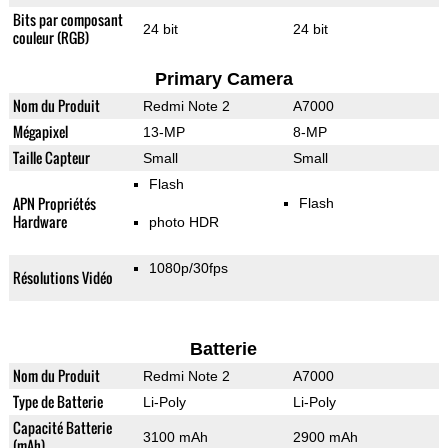
Bits par composant
24 bit
24 bit
couleur (RGB)
Primary Camera
Nom du Produit
Redmi Note 2
A7000
Mégapixel
13-MP
8-MP
Taille Capteur
Small
Small
Flash
APN Propriétés
Flash
Hardware
photo HDR
1080p/30fps
Résolutions Vidéo
Batterie
Nom du Produit
Redmi Note 2
A7000
Type de Batterie
Li-Poly
Li-Poly
Capacité Batterie
3100 mAh
2900 mAh
(mAh)