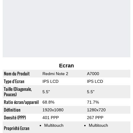
Ecran
Nom du Produit
Redmi Note 2
A7000
Type d'Ecran
IPS LCD
IPS LCD
Taille (Diagonale,
5.5"
5.5"
Pouces)
Ratio écran/appareil
68.8%
71.7%
Définition
1920x1080
1280x720
Densité (PPP)
401 PPP
267 PPP
Multitouch
Multitouch
Propriété Ecran