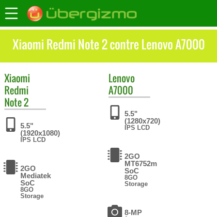
Xiaomi Redmi Note 2 contre Lenovo A7000
Xiaomi
Lenovo
Redmi
A7000
Note 2
5.5"
(1280x720)
5.5"
IPS LCD
(1920x1080)
IPS LCD
2GO
MT6752m
2GO
SoC
Mediatek
8GO
SoC
Storage
8GO
Storage
8-MP