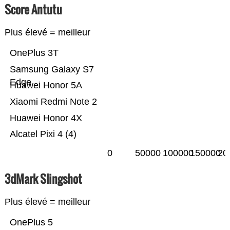
Score Antutu
Plus élevé = meilleur
OnePlus 3T
Samsung Galaxy S7
Edge
Huawei Honor 5A
Xiaomi Redmi Note 2
Huawei Honor 4X
Alcatel Pixi 4 (4)
0
50000
100000
150000
20
3dMark Slingshot
Plus élevé = meilleur
OnePlus 5