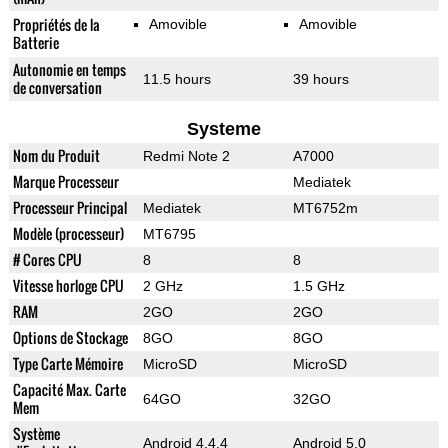
Propriétés de la
Amovible
Amovible
Batterie
Autonomie en temps
11.5 hours
39 hours
de conversation
Systeme
Nom du Produit
Redmi Note 2
A7000
Marque Processeur
Mediatek
Processeur Principal
Mediatek
MT6752m
Modèle (processeur)
MT6795
# Cores CPU
8
8
Vitesse horloge CPU
2 GHz
1.5 GHz
RAM
2GO
2GO
Options de Stockage
8GO
8GO
Type Carte Mémoire
MicroSD
MicroSD
Capacité Max. Carte
64GO
32GO
Mem
Système
Android 4.4.4
Android 5.0