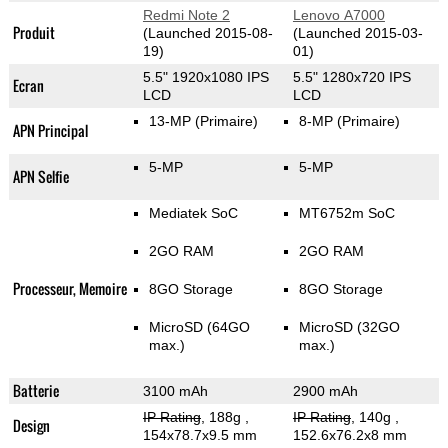
Redmi Note 2
Lenovo A7000
Produit
(Launched 2015-08-
(Launched 2015-03-
19)
01)
5.5" 1920x1080 IPS
5.5" 1280x720 IPS
Ecran
LCD
LCD
13-MP
(Primaire)
8-MP
(Primaire)
APN Principal
5-MP
5-MP
APN Selfie
Mediatek SoC
MT6752m SoC
2GO RAM
2GO RAM
Processeur, Memoire
8GO Storage
8GO Storage
MicroSD (64GO
MicroSD (32GO
max.)
max.)
Batterie
3100 mAh
2900 mAh
IP Rating
, 188g
,
IP Rating
, 140g
,
Design
154x78.7x9.5 mm
152.6x76.2x8 mm