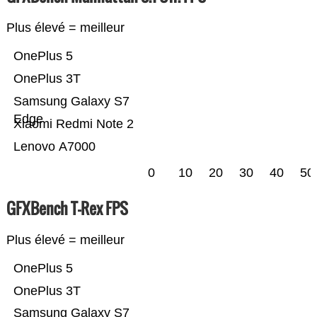
Plus élevé = meilleur
OnePlus 5
OnePlus 3T
Samsung Galaxy S7
Edge
Xiaomi Redmi Note 2
Lenovo A7000
0
10
20
30
40
50
GFXBench T-Rex FPS
Plus élevé = meilleur
OnePlus 5
OnePlus 3T
Samsung Galaxy S7