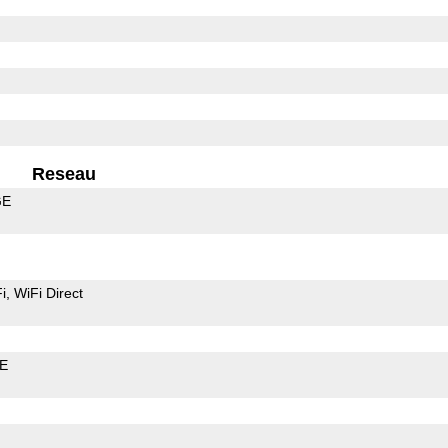
Reseau
GE
i
WiFi Direct
LE