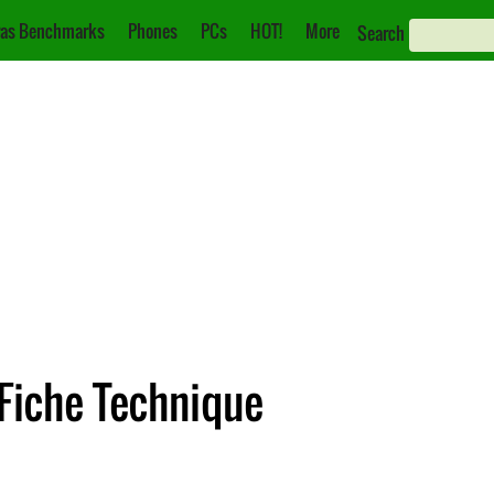
as Benchmarks
Phones
PCs
HOT!
More
Search
Fiche Technique