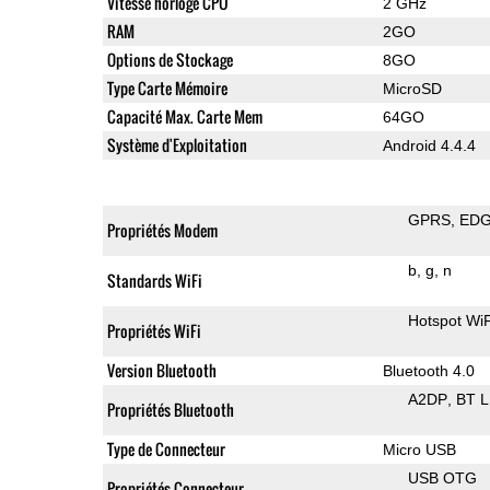
Vitesse horloge CPU
2 GHz
RAM
2GO
Options de Stockage
8GO
Type Carte Mémoire
MicroSD
Capacité Max. Carte Mem
64GO
Système d'Exploitation
Android 4.4.4
GPRS
ED
Propriétés Modem
b
g
n
Standards WiFi
Hotspot WiF
Propriétés WiFi
Version Bluetooth
Bluetooth 4.0
A2DP
BT 
Propriétés Bluetooth
Type de Connecteur
Micro USB
USB OTG
Propriétés Connecteur