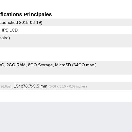
fications Principales
Launched 2015-08-19)
0 IPS LCD
maire)
oC
2GO RAM
8GO Storage
MicroSD (64GO max.)
g
, 154x78.7x9.5 mm
(6.6oz)
(6.06 x 3.10 x 0.37 inches)