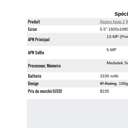
Spéci
Produit
Redmi Note 2
(
Ecran
5.5" 1920x108
13-MP
(Pri
APN Principal
5-MP
APN Selfie
Mediatek S
Processeur, Memoire
Batterie
3100 mAh
Design
IP Rating
, 188
Prix du marché (USD)
$235