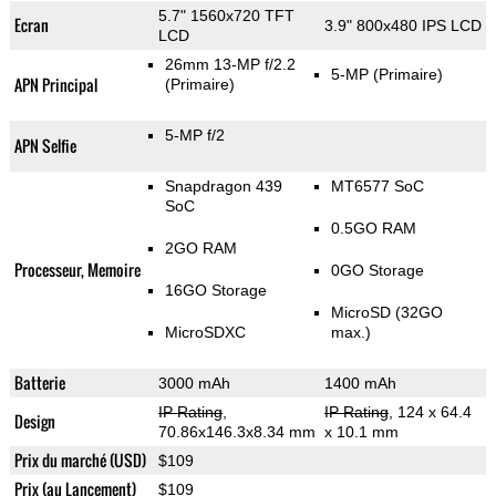
5.7" 1560x720 TFT
Ecran
3.9" 800x480 IPS LCD
LCD
26mm 13-MP f/2.2
5-MP
(Primaire)
APN Principal
(Primaire)
5-MP f/2
APN Selfie
Snapdragon 439
MT6577 SoC
SoC
0.5GO RAM
2GO RAM
Processeur, Memoire
0GO Storage
16GO Storage
MicroSD (32GO
MicroSDXC
max.)
Batterie
3000 mAh
1400 mAh
IP Rating
,
IP Rating
, 124 x 64.4
Design
70.86x146.3x8.34 mm
x 10.1 mm
Prix du marché (USD)
$109
Prix (au Lancement)
$109