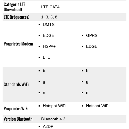
Categorie LTE
LTE CAT4
(Download)
LTE (fréquences)
1, 3, 5, 8
UMTS
EDGE
GPRS
Propriétés Modem
HSPA+
EDGE
LTE
b
b
g
g
Standards WiFi
n
n
Hotspot WiFi
Hotspot WiFi
Propriétés WiFi
Version Bluetooth
Bluetooth 4.2
A2DP