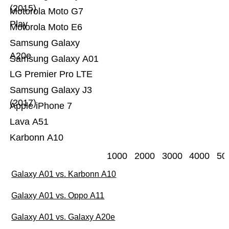
(2015)
Motorola Moto G7
Play
Motorola Moto E6
Samsung Galaxy
A20e
Samsung Galaxy A01
LG Premier Pro LTE
Samsung Galaxy J3
(2017)
Apple iPhone 7
Lava A51
Karbonn A10
1000
2000
3000
4000
50
Galaxy A01 vs. Karbonn A10
Galaxy A01 vs. Oppo A11
Galaxy A01 vs. Galaxy A20e