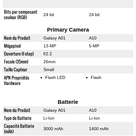
Bits par composant
24 bit
24 bit
couleur (RGB)
Primary Camera
Nom du Produit
Galaxy A01
A10
Mégapixel
13-MP
5-MP
Ouverture (f-stop)
f/2.2
Focale (35mm)
26mm
Taille Capteur
Small
APN Propriétés
Flash LED
Flash
Hardware
Batterie
Nom du Produit
Galaxy A01
A10
Type de Batterie
Li-Ion
Li-Ion
Capacité Batterie
3000 mAh
1400 mAh
(mAh)