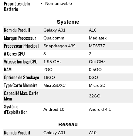
Propriétés de la
Non-amovible
Batterie
Systeme
Nom du Produit
Galaxy A01
A10
Marque Processeur
Qualcomm
Mediatek
Processeur Principal
Snapdragon 439
MT6577
# Cores CPU
8
2
Vitesse horloge CPU
1.95 GHz
Oui GHz
RAM
2GO
0.5GO
Options de Stockage
16GO
0GO
Type Carte Mémoire
MicroSDXC
MicroSD
Capacité Max. Carte
32GO
Mem
Système
Android 10
Android 4.1
d'Exploitation
Reseau
Nom du Produit
Galaxy A01
A10