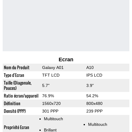
Ecran
Nom du Produit
Galaxy A01
A10
Type d'Ecran
TFT LCD
IPS LCD
Taille (Diagonale,
5.7"
3.9"
Pouces)
Ratio écran/appareil
76.9%
54.2%
Définition
1560x720
800x480
Densité (PPP)
301 PPP
239 PPP
Multitouch
Multitouch
Propriété Ecran
Brillant