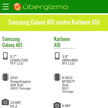
Samsung Galaxy A01 contre Karbonn A10
Samsung
Karbonn
Galaxy A01
A10
5.7"
3.9"
(1560x720)
(800x480)
TFT LCD
IPS LCD
2GO
0.5GO
Snapdragon
MT6577
439 SoC
SoC
16GO Storage
0GO
Storage
13-MP,
5-MP
f/2.2