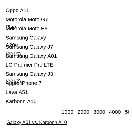
Oppo A11
Motorola Moto G7
Play
Motorola Moto E6
Samsung Galaxy
A20e
Samsung Galaxy J7
(2015)
Samsung Galaxy A01
LG Premier Pro LTE
Samsung Galaxy J3
(2017)
Apple iPhone 7
Lava A51
Karbonn A10
1000
2000
3000
4000
50
Galaxy A01 vs. Karbonn A10