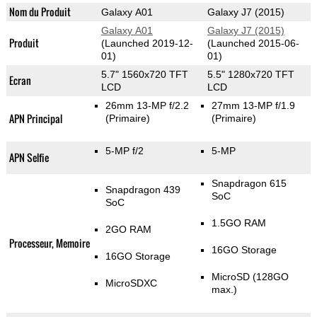
Nom du Produit
Galaxy A01
Galaxy J7 (2015)
Galaxy A01
Galaxy J7 (2015)
Produit
(Launched 2019-12-
(Launched 2015-06-
01)
01)
5.7" 1560x720 TFT
5.5" 1280x720 TFT
Ecran
LCD
LCD
26mm 13-MP f/2.2
27mm 13-MP f/1.9
APN Principal
(Primaire)
(Primaire)
5-MP f/2
5-MP
APN Selfie
Snapdragon 615
Snapdragon 439
SoC
SoC
1.5GO RAM
2GO RAM
Processeur, Memoire
16GO Storage
16GO Storage
MicroSD (128GO
MicroSDXC
max.)