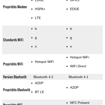
EDGE
GPRS
Propriétés Modem
HSPA+
EDGE
LTE
b
b
g
g
Standards WiFi
n
n
Hotspot WiFi
Hotspot WiFi
Propriétés WiFi
WiFi Direct
Version Bluetooth
Bluetooth 4.2
Bluetooth 4.1
A2DP
A2DP
Propriétés Bluetooth
BT LE
NFC Présent
Propriétés NFC