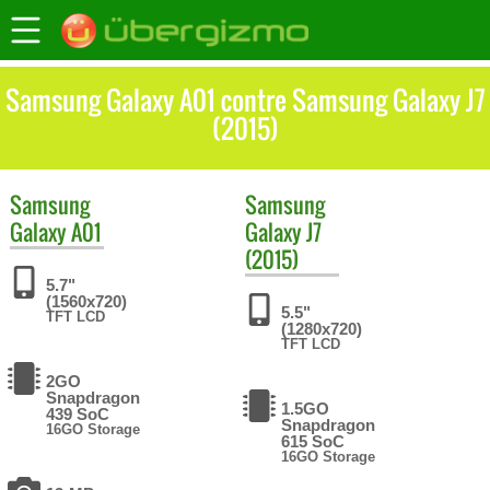
Samsung Galaxy A01 contre Samsung Galaxy J7
(2015)
Samsung
Samsung
Galaxy A01
Galaxy J7
(2015)
5.7"
(1560x720)
5.5"
TFT LCD
(1280x720)
TFT LCD
2GO
Snapdragon
1.5GO
439 SoC
Snapdragon
16GO Storage
615 SoC
16GO Storage