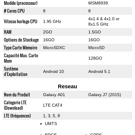
Modèle (processeur)
MSM8939
# Cores CPU
8
8
4x1.4 & 4x1.0 or
Vitesse horloge CPU
1.95 GHz
8x1.5 GHz
RAM
2GO
1.5GO
Options de Stockage
16GO
16GO
Type Carte Mémoire
MicroSDXC
MicroSD
Capacité Max. Carte
128GO
Mem
Système
Android 10
Android 5.1
d'Exploitation
Reseau
Nom du Produit
Galaxy A01
Galaxy J7 (2015)
Categorie LTE
LTE CAT4
(Download)
LTE (fréquences)
1, 3, 5, 8
UMTS