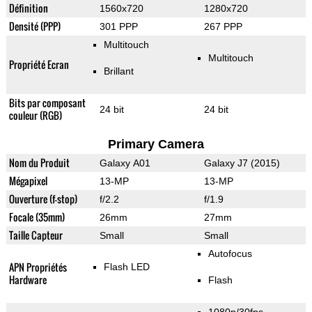
Définition
1560x720
1280x720
Densité (PPP)
301 PPP
267 PPP
Multitouch
Multitouch
Propriété Ecran
Brillant
Bits par composant
24 bit
24 bit
couleur (RGB)
Primary Camera
Nom du Produit
Galaxy A01
Galaxy J7 (2015)
Mégapixel
13-MP
13-MP
Ouverture (f-stop)
f/2.2
f/1.9
Focale (35mm)
26mm
27mm
Taille Capteur
Small
Small
Autofocus
APN Propriétés
Flash LED
Hardware
Flash