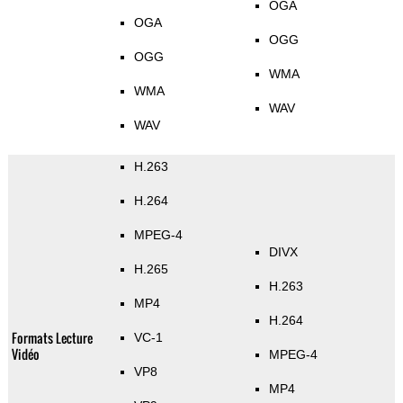
OGA
OGA
OGG
OGG
WMA
WMA
WAV
WAV
H.263
H.264
MPEG-4
DIVX
H.265
H.263
MP4
H.264
Formats Lecture
VC-1
Vidéo
MPEG-4
VP8
MP4