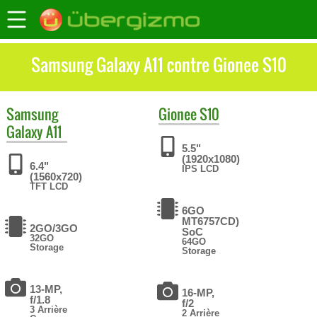
Samsung Galaxy A11 contre Gionee S10
Samsung
Gionee
S10
Galaxy A11
5.5"
(1920x1080)
6.4"
IPS LCD
(1560x720)
TFT LCD
6GO
MT6757CD)
2GO/3GO
SoC
32GO
64GO
Storage
Storage
13-MP,
16-MP,
f/1.8
f/2
3 Arrière
2 Arrière