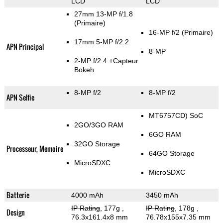
LCD
LCD
27mm 13-MP f/1.8
(Primaire)
16-MP f/2
(Primaire)
17mm 5-MP f/2.2
APN Principal
8-MP
2-MP f/2.4
+Capteur
Bokeh
8-MP f/2
8-MP f/2
APN Selfie
MT6757CD) SoC
2GO/3GO RAM
6GO RAM
32GO Storage
Processeur, Memoire
64GO Storage
MicroSDXC
MicroSDXC
Batterie
4000 mAh
3450 mAh
IP Rating
, 177g
,
IP Rating
, 178g
,
Design
76.3x161.4x8 mm
76.78x155x7.35 mm