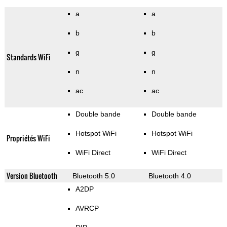
a
a
b
b
g
g
Standards WiFi
n
n
ac
ac
Double bande
Double bande
Hotspot WiFi
Hotspot WiFi
Propriétés WiFi
WiFi Direct
WiFi Direct
Version Bluetooth
Bluetooth 5.0
Bluetooth 4.0
A2DP
AVRCP