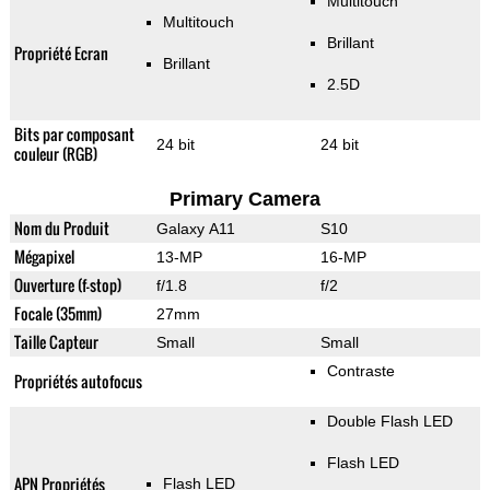
Multitouch
Multitouch
Brillant
Propriété Ecran
Brillant
2.5D
Bits par composant
24 bit
24 bit
couleur (RGB)
Primary Camera
Nom du Produit
Galaxy A11
S10
Mégapixel
13-MP
16-MP
Ouverture (f-stop)
f/1.8
f/2
Focale (35mm)
27mm
Taille Capteur
Small
Small
Contraste
Propriétés autofocus
Double Flash LED
Flash LED
APN Propriétés
Flash LED