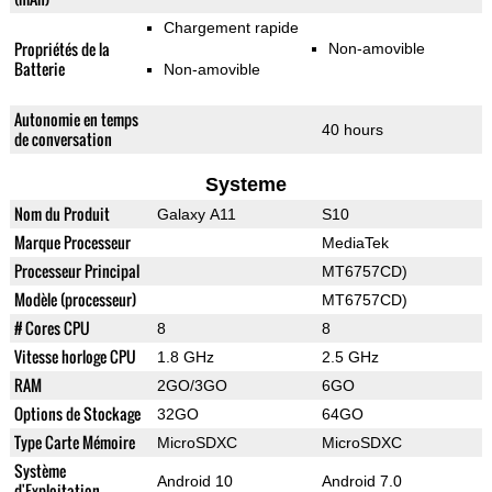
Chargement rapide
Propriétés de la
Non-amovible
Batterie
Non-amovible
Autonomie en temps
40 hours
de conversation
Systeme
Nom du Produit
Galaxy A11
S10
Marque Processeur
MediaTek
Processeur Principal
MT6757CD)
Modèle (processeur)
MT6757CD)
# Cores CPU
8
8
Vitesse horloge CPU
1.8 GHz
2.5 GHz
RAM
2GO/3GO
6GO
Options de Stockage
32GO
64GO
Type Carte Mémoire
MicroSDXC
MicroSDXC
Système
Android 10
Android 7.0
d'Exploitation