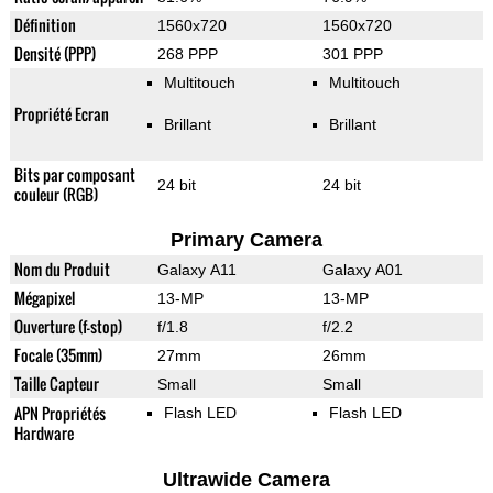
Définition
1560x720
1560x720
Densité (PPP)
268 PPP
301 PPP
Multitouch
Multitouch
Propriété Ecran
Brillant
Brillant
Bits par composant
24 bit
24 bit
couleur (RGB)
Primary Camera
Nom du Produit
Galaxy A11
Galaxy A01
Mégapixel
13-MP
13-MP
Ouverture (f-stop)
f/1.8
f/2.2
Focale (35mm)
27mm
26mm
Taille Capteur
Small
Small
APN Propriétés
Flash LED
Flash LED
Hardware
Ultrawide Camera