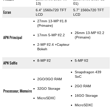
13)
01)
6.4" 1560x720 TFT
5.7" 1560x720 TFT
Ecran
LCD
LCD
27mm 13-MP f/1.8
(Primaire)
26mm 13-MP f/2.2
17mm 5-MP f/2.2
APN Principal
(Primaire)
2-MP f/2.4
+Capteur
Bokeh
8-MP f/2
5-MP f/2
APN Selfie
Snapdragon 439
SoC
2GO/3GO RAM
2GO RAM
32GO Storage
Processeur, Memoire
16GO Storage
MicroSDXC
MicroSDXC