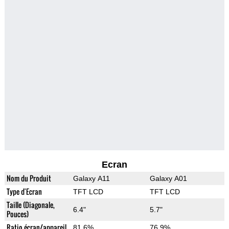
Ecran
Nom du Produit
Galaxy A11
Galaxy A01
Type d'Ecran
TFT LCD
TFT LCD
Taille (Diagonale,
6.4"
5.7"
Pouces)
Ratio écran/appareil
81.6%
76.9%