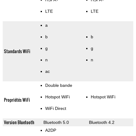
LTE
LTE
a
b
b
g
g
Standards WiFi
n
n
ac
Double bande
Hotspot WiFi
Hotspot WiFi
Propriétés WiFi
WiFi Direct
Version Bluetooth
Bluetooth 5.0
Bluetooth 4.2
A2DP