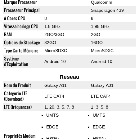
Marque Processeur
Qualcomm
Processeur Principal
Snapdragon 439
# Cores CPU
8
8
Vitesse horloge CPU
1.8 GHz
1.95 GHz
RAM
2GO/3GO
2GO
Options de Stockage
32GO
16GO
Type Carte Mémoire
MicroSDXC
MicroSDXC
Système
Android 10
Android 10
d'Exploitation
Reseau
Nom du Produit
Galaxy A11
Galaxy A01
Categorie LTE
LTE CAT4
LTE CAT4
(Download)
LTE (fréquences)
1, 20, 3, 5, 7, 8
1, 3, 5, 8
UMTS
UMTS
EDGE
EDGE
Propriétés Modem
HSPA+
HSPA+