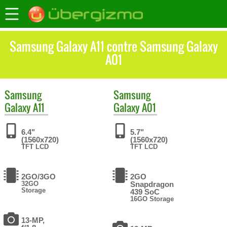
Samsung Galaxy A11 contre Samsung Galaxy
A01
Samsung
Samsung
Galaxy A11
Galaxy A01
6.4"
5.7"
(1560x720)
(1560x720)
TFT LCD
TFT LCD
2GO/3GO
2GO
32GO
Snapdragon
Storage
439 SoC
16GO Storage
13-MP,