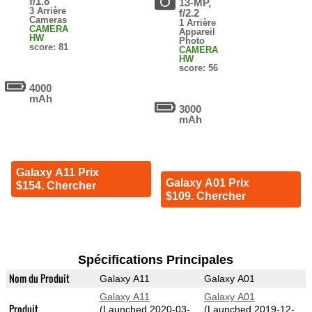
f/1.8
13-MP,
3 Arrière
f/2.2
Cameras
1 Arrière
CAMERA
Appareil
HW
Photo
score: 81
CAMERA
HW
score: 56
4000
mAh
3000
mAh
Galaxy A11 Prix
Galaxy A01 Prix
$154. Chercher
$109. Chercher
Spécifications Principales
Nom du Produit
Galaxy A11
Galaxy A01
Galaxy A11
Galaxy A01
Produit
(Launched 2020-03-
(Launched 2019-12-