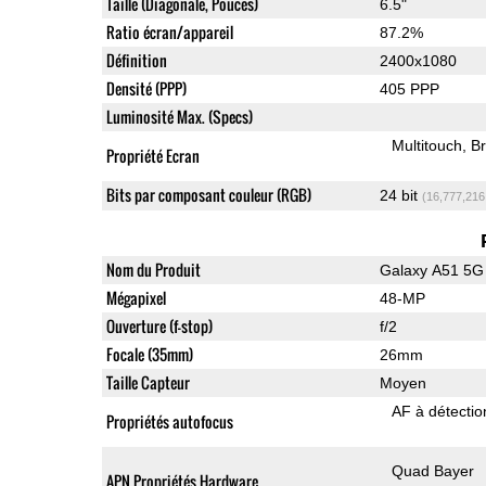
Taille (Diagonale, Pouces)
6.5"
Ratio écran/appareil
87.2%
Définition
2400x1080
Densité (PPP)
405 PPP
Luminosité Max. (Specs)
Multitouch
Br
Propriété Ecran
Bits par composant couleur (RGB)
24 bit
(16,777,216
Nom du Produit
Galaxy A51 5G
Mégapixel
48-MP
Ouverture (f-stop)
f/2
Focale (35mm)
26mm
Taille Capteur
Moyen
AF à détecti
Propriétés autofocus
Quad Bayer
APN Propriétés Hardware