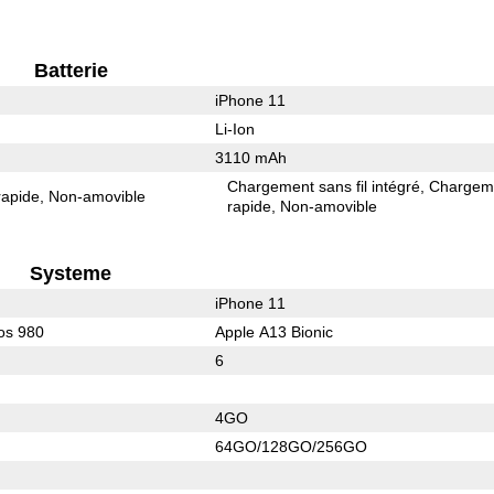
Batterie
iPhone 11
Li-Ion
3110 mAh
Chargement sans fil intégré
Chargem
rapide
Non-amovible
rapide
Non-amovible
Systeme
iPhone 11
os 980
Apple A13 Bionic
6
4GO
64GO/128GO/256GO