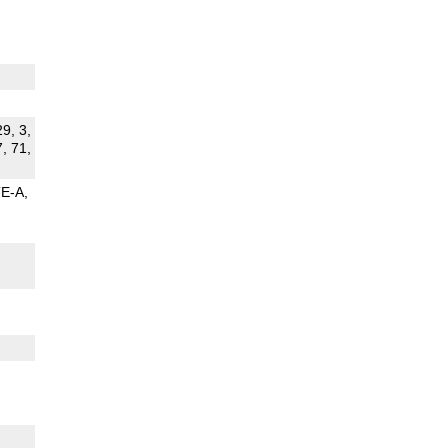
29, 3,
7, 71,
TE-A