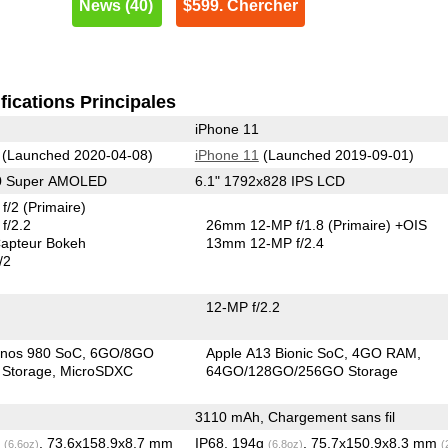
News (40)
$599. Chercher
fications Principales
iPhone 11
(Launched 2020-04-08)
iPhone 11
(Launched 2019-09-01)
80 Super AMOLED
6.1" 1792x828 IPS LCD
f/2
(Primaire)
f/2.2
26mm 12-MP f/1.8
(Primaire)
+OIS
apteur Bokeh
13mm 12-MP f/2.4
/2
12-MP f/2.2
nos 980 SoC
6GO/8GO
Apple A13 Bionic SoC
4GO RAM
Storage
MicroSDXC
64GO/128GO/256GO Storage
3110 mAh, Chargement sans fil
g
, 73.6x158.9x8.7 mm
IP68, 194g
, 75.7x150.9x8.3 mm
(6.6oz)
(6.8oz)
(