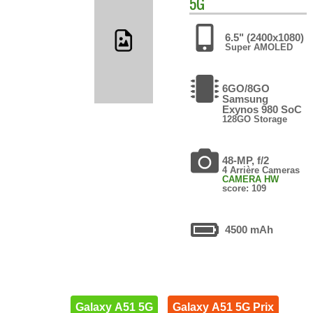
5G
6.5" (2400x1080)
Super AMOLED
6GO/8GO
Samsung
Exynos 980 SoC
128GO Storage
48-MP, f/2
4 Arrière Cameras
CAMERA HW
score: 109
4500 mAh
Galaxy A51 5G
Galaxy A51 5G Prix