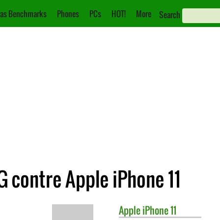
as Benchmarks
Phones
PCs
HOT!
More
Search
 contre Apple iPhone 11
Apple
iPhone 11