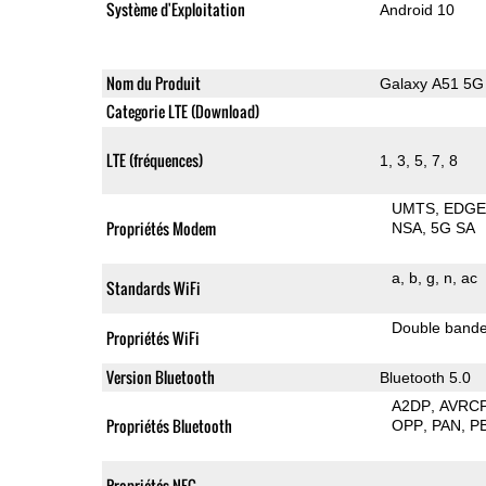
Système d'Exploitation
Android 10
Nom du Produit
Galaxy A51 5G
Categorie LTE (Download)
LTE (fréquences)
1, 3, 5, 7, 8
UMTS
EDG
Propriétés Modem
NSA
5G SA
a
b
g
n
ac
Standards WiFi
Double band
Propriétés WiFi
Version Bluetooth
Bluetooth 5.0
A2DP
AVRC
Propriétés Bluetooth
OPP
PAN
P
Propriétés NFC