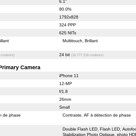
6.1"
80.0%
1792x828
324 PPP
625 NITs
illant
Multitouch
Brillant
24 bit
 couleurs)
(16,777,216 couleurs)
Primary Camera
iPhone 11
12-MP
f/1.8
26mm
Small
on de phase
Contraste
AF à détection de phase
Double Flash LED
Flash LED
Autofo
Stabilization Photo Optique
photo HD