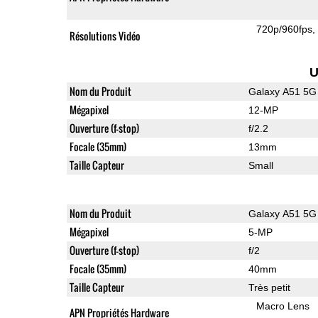
720p/960fps
Résolutions Vidéo
U
Nom du Produit
Galaxy A51 5G
Mégapixel
12-MP
Ouverture (f-stop)
f/2.2
Focale (35mm)
13mm
Taille Capteur
Small
Nom du Produit
Galaxy A51 5G
Mégapixel
5-MP
Ouverture (f-stop)
f/2
Focale (35mm)
40mm
Taille Capteur
Très petit
Macro Lens
APN Propriétés Hardware