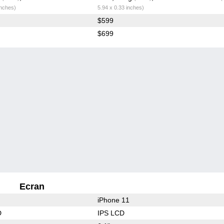
inches)
5.94 x 0.33 inches)
$599
$699
Ecran
iPhone 11
D
IPS LCD