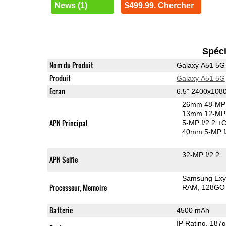
News (1)
$499.99. Chercher
Spéci
Nom du Produit
Galaxy A51 5G
Produit
Galaxy A51 5G
Ecran
6.5" 2400x10
26mm 48-MP 
13mm 12-MP 
APN Principal
5-MP f/2.2
+C
40mm 5-MP f
32-MP f/2.2
APN Selfie
Samsung Exy
Processeur, Memoire
RAM
128GO 
Batterie
4500 mAh
IP Rating
, 187