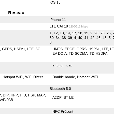
iOS 13
Reseau
iPhone 11
LTE CAT18
1200/211 Mbps
1, 12, 13, 14, 17, 18, 19, 2, 20, 25, 26, 
30, 34, 38, 39, 4, 40, 41, 42, 46, 48, 5, 
8
E
GPRS
HSPA+
LTE
5G
UMTS
EDGE
GPRS
HSPA+
LTE
L
EV-DO A
TD-SCDMA
TD-HSDPA
a
b
g
n
ac
e
Hotspot WiFi
WiFi Direct
Double bande
Hotspot WiFi
Bluetooth 5.0
P
DIP
HFP
HID
HSP
MAP
A2DP
BT LE
BAP/PAB
NFC Présent