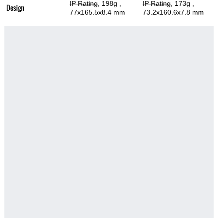
IP Rating
, 198g
,
IP Rating
, 173g
,
Design
77x165.5x8.4 mm
73.2x160.6x7.8 mm