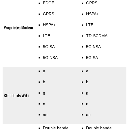
EDGE
GPRS
GPRS
HSPA+
HSPA+
LTE
Propriétés Modem
LTE
TD-SCDMA
5G SA
5G NSA
5G NSA
5G SA
a
a
b
b
g
g
Standards WiFi
n
n
ac
ac
Double bande
Double bande