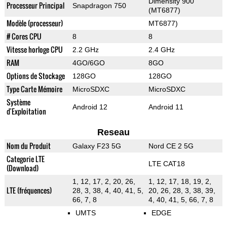
Dimensity 900
Processeur Principal
Snapdragon 750
(MT6877)
Modèle (processeur)
MT6877)
# Cores CPU
8
8
Vitesse horloge CPU
2.2 GHz
2.4 GHz
RAM
4GO/6GO
8GO
Options de Stockage
128GO
128GO
Type Carte Mémoire
MicroSDXC
MicroSDXC
Système
Android 12
Android 11
d'Exploitation
Reseau
Nom du Produit
Galaxy F23 5G
Nord CE 2 5G
Categorie LTE
LTE CAT18
(Download)
1, 12, 17, 2, 20, 26,
1, 12, 17, 18, 19, 2,
LTE (fréquences)
28, 3, 38, 4, 40, 41, 5,
20, 26, 28, 3, 38, 39,
66, 7, 8
4, 40, 41, 5, 66, 7, 8
UMTS
EDGE