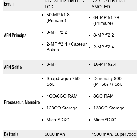
6.6" 2400x1080 IPS
6.43" 2400x1080
Ecran
LCD
AMOLED
50-MP f/1.8
64-MP f/1.79
(Primaire)
(Primaire)
8-MP f/2.2
APN Principal
8-MP f/2.2
2-MP f/2.4
+Capteur
2-MP f/2.4
Bokeh
8-MP
16-MP f/2.4
APN Selfie
Snapdragon 750
Dimensity 900
SoC
(MT6877) SoC
4GO/6GO RAM
8GO RAM
Processeur, Memoire
128GO Storage
128GO Storage
MicroSDXC
MicroSDXC
Batterie
5000 mAh
4500 mAh, SuperVooc