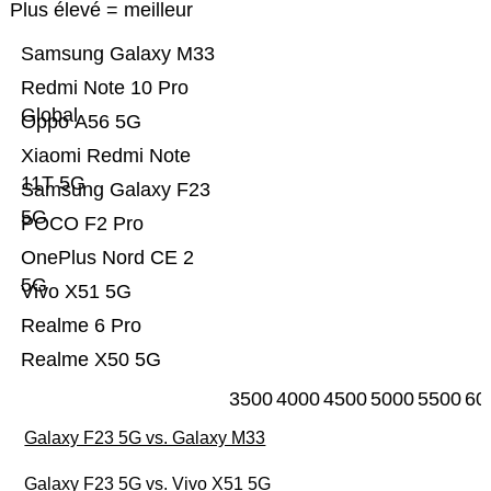
Plus élevé = meilleur
Samsung Galaxy M33
Redmi Note 10 Pro
Global
Oppo A56 5G
Xiaomi Redmi Note
11T 5G
Samsung Galaxy F23
5G
POCO F2 Pro
OnePlus Nord CE 2
5G
Vivo X51 5G
Realme 6 Pro
Realme X50 5G
3500
4000
4500
5000
5500
60
Galaxy F23 5G vs. Galaxy M33
Galaxy F23 5G vs. Vivo X51 5G