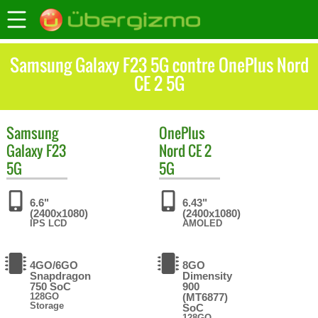
Samsung Galaxy F23 5G contre OnePlus Nord
CE 2 5G
Samsung
OnePlus
Galaxy F23
Nord CE 2
5G
5G
6.6"
6.43"
(2400x1080)
(2400x1080)
IPS LCD
AMOLED
4GO/6GO
8GO
Snapdragon
Dimensity
750 SoC
900
128GO
(MT6877)
Storage
SoC
128GO