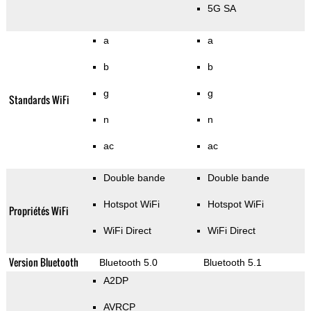
5G SA
a
a
b
b
g
g
Standards WiFi
n
n
ac
ac
Double bande
Double bande
Hotspot WiFi
Hotspot WiFi
Propriétés WiFi
WiFi Direct
WiFi Direct
Version Bluetooth
Bluetooth 5.0
Bluetooth 5.1
A2DP
AVRCP