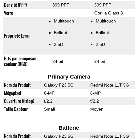
Densité (PPP)
399 PPP
399 PPP
Verre
Gorilla Glass 3
Multitouch
Multitouch
Brillant
Brillant
Propriété Ecran
2.5D
2.5D
Bits par composant
24 bit
24 bit
couleur (RGB)
Primary Camera
Nom du Produit
Galaxy F23 5G
Redmi Note 11T 5G
Mégapixel
8-MP
8-MP
Ouverture (f-stop)
f/2.2
f/2.2
Taille Capteur
Small
Moyen
Batterie
Nom du Produit
Galaxy F23 5G
Redmi Note 11T 5G