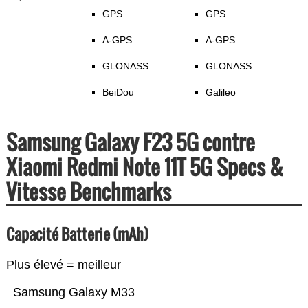
GPS
GPS
A-GPS
A-GPS
GLONASS
GLONASS
BeiDou
Galileo
Samsung Galaxy F23 5G contre
Xiaomi Redmi Note 11T 5G Specs &
Vitesse Benchmarks
Capacité Batterie (mAh)
Plus élevé = meilleur
Samsung Galaxy M33