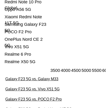
Redmi Note 10 Pro
Global
Oppo A56 5G
Xiaomi Redmi Note
11T 5G
Samsung Galaxy F23
5G
POCO F2 Pro
OnePlus Nord CE 2
5G
Vivo X51 5G
Realme 6 Pro
Realme X50 5G
3500
4000
4500
5000
5500
60
Galaxy F23 5G vs. Galaxy M33
Galaxy F23 5G vs. Vivo X51 5G
Galaxy F23 5G vs. POCO F2 Pro