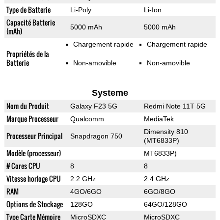
Type de Batterie
Li-Poly
Li-Ion
Capacité Batterie
5000 mAh
5000 mAh
(mAh)
Chargement rapide
Chargement rapide
Propriétés de la
Batterie
Non-amovible
Non-amovible
Systeme
Nom du Produit
Galaxy F23 5G
Redmi Note 11T 5G
Marque Processeur
Qualcomm
MediaTek
Dimensity 810
Processeur Principal
Snapdragon 750
(MT6833P)
Modèle (processeur)
MT6833P)
# Cores CPU
8
8
Vitesse horloge CPU
2.2 GHz
2.4 GHz
RAM
4GO/6GO
6GO/8GO
Options de Stockage
128GO
64GO/128GO
Type Carte Mémoire
MicroSDXC
MicroSDXC