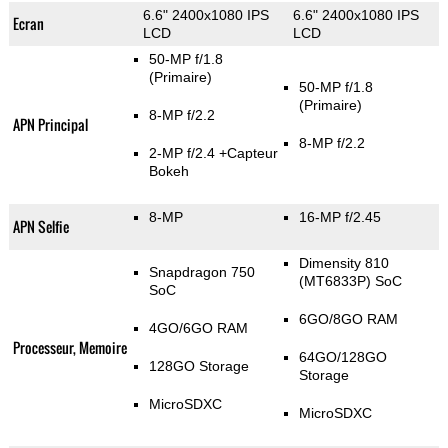
6.6" 2400x1080 IPS
6.6" 2400x1080 IPS
Ecran
LCD
LCD
50-MP f/1.8
(Primaire)
50-MP f/1.8
(Primaire)
8-MP f/2.2
APN Principal
8-MP f/2.2
2-MP f/2.4
+Capteur
Bokeh
8-MP
16-MP f/2.45
APN Selfie
Dimensity 810
Snapdragon 750
(MT6833P) SoC
SoC
6GO/8GO RAM
4GO/6GO RAM
Processeur, Memoire
64GO/128GO
128GO Storage
Storage
MicroSDXC
MicroSDXC