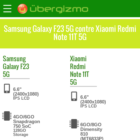
Samsung Galaxy F23 5G contre Xiaomi Redmi
Note 11T 5G
Samsung
Xiaomi
Galaxy F23
Redmi
5G
Note 11T
5G
6.6"
(2400x1080)
6.6"
IPS LCD
(2400x1080)
IPS LCD
4GO/6GO
Snapdragon
6GO/8GO
750 SoC
Dimensity
128GO
810
Storage
(MT6833P)